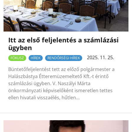
Itt az első feljelentés a számlázási
ügyben
2025. 11. 25.
FÓKUSZ
HÍREK
RENDŐRSÉGI HÍREK
Büntetőfeljelentést tett az előző polgármester a
Halászbástya Étteremüzemeltető Kft.-t érintő
számlázási ügyben. V. Naszályi Márta
önkormányzati képviselőként ismeretlen tettes
ellen hivatali visszaélés, hűtlen…