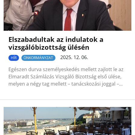
Elszabadultak az indulatok a
vizsgálóbizottság ülésén
2025. 12. 06.
HÍR
ÖNKORMÁNYZAT
Egészen durva személyeskedés mellett zajlott le az
Elmaradt Számlázás Vizsgáló Bizottság első ülése,
melyen a négy tag mellett – tanácskozási joggal –…