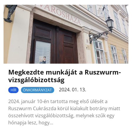
Megkezdte munkáját a Ruszwurm-
vizsgálóbizottság
2024. 01. 13.
HÍR
ÖNKORMÁNYZAT
2024. január 10-én tartotta meg első ülését a
Ruszwurm Cukrászda körül kialakult botrány miatt
összehívott vizsgálóbizottság, melynek szűk egy
hónapja lesz, hogy…