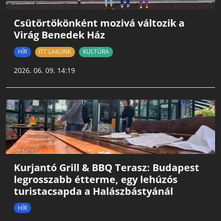
Csütörtökönként mozivá változik a
Virág Benedek Ház
HÍR
ITT LAKUNK
KULTÚRA
2026. 06. 09. 14:19
Kurjantó Grill & BBQ Terasz: Budapest
legrosszabb étterme, egy lehúzós
turistacsapda a Halászbástyánál
HÍR