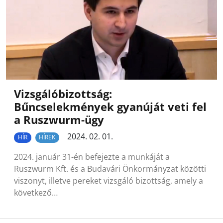
Vizsgálóbizottság:
Bűncselekmények gyanúját veti fel
a Ruszwurm-ügy
2024. 02. 01.
HÍR
HÍREK
2024. január 31-én befejezte a munkáját a
Ruszwurm Kft. és a Budavári Önkormányzat közötti
viszonyt, illetve pereket vizsgáló bizottság, amely a
következő…