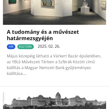
A tudomány és a művészet
határmezsgyéjén
2025. 02. 26.
HÍR
KULTÚRA
Május közepéig látható a Várkert Bazár épületében,
az YBL6 Művészeti Térben a Szférák Között című
kiállítás a Magyar Nemzeti Bank gyűjteményes
kiállítása….