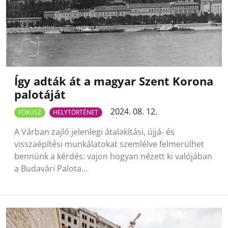
Így adták át a magyar Szent Korona
palotáját
2024. 08. 12.
FÓKUSZ
HELYTÖRTÉNET
A Várban zajló jelenlegi átalakítási, újjá- és
visszaépítési munkálatokat szemlélve felmerülhet
bennünk a kérdés: vajon hogyan nézett ki valójában
a Budavári Palota…