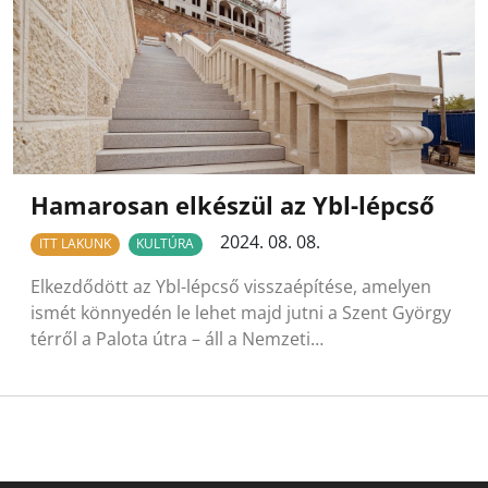
Hamarosan elkészül az Ybl-lépcső
2024. 08. 08.
ITT LAKUNK
KULTÚRA
Elkezdődött az Ybl-lépcső visszaépítése, amelyen
ismét könnyedén le lehet majd jutni a Szent György
térről a Palota útra – áll a Nemzeti…