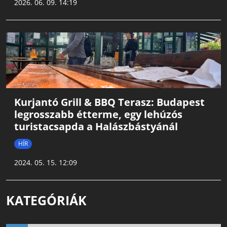
2026. 06. 09. 14:19
Kurjantó Grill & BBQ Terasz: Budapest
legrosszabb étterme, egy lehúzós
turistacsapda a Halászbástyánál
HÍR
2024. 05. 15. 12:09
KATEGÓRIÁK