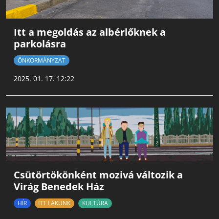
Itt a megoldás az albérlőknek a
parkolásra
ÖNKORMÁNYZAT
2025. 01. 17. 12:22
Csütörtökönként mozivá változik a
Virág Benedek Ház
HÍR
ITT LAKUNK
KULTÚRA