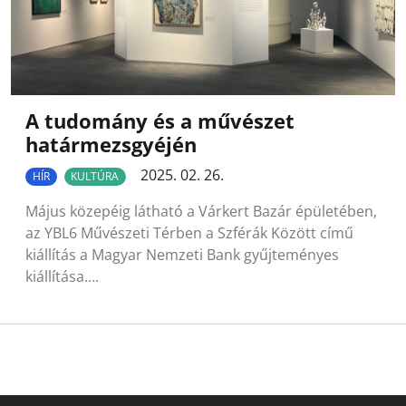
A tudomány és a művészet
határmezsgyéjén
2025. 02. 26.
HÍR
KULTÚRA
Május közepéig látható a Várkert Bazár épületében,
az YBL6 Művészeti Térben a Szférák Között című
kiállítás a Magyar Nemzeti Bank gyűjteményes
kiállítása….