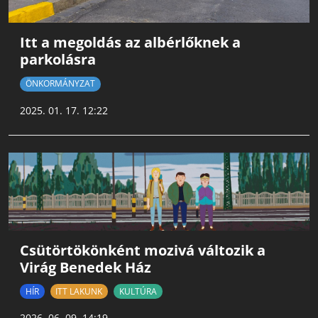
Itt a megoldás az albérlőknek a
parkolásra
ÖNKORMÁNYZAT
2025. 01. 17. 12:22
Csütörtökönként mozivá változik a
Virág Benedek Ház
HÍR
ITT LAKUNK
KULTÚRA
2026. 06. 09. 14:19