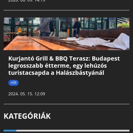
Kurjantó Grill & BBQ Terasz: Budapest
legrosszabb étterme, egy lehúzós
turistacsapda a Halászbástyánál
HÍR
2024. 05. 15. 12:09
KATEGÓRIÁK