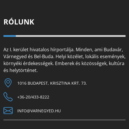
RÓLUNK
Az I. kerület hivatalos hírportálja. Minden, ami Budavár,
Várnegyed és Bel-Buda. Helyi közélet, lokális események,
környéki érdekességek. Emberek és közösségek, kultúra
és helytörténet.
1016 BUDAPEST, KRISZTINA KRT. 73.
+36-20/433-8222
INFO@VARNEGYED.HU