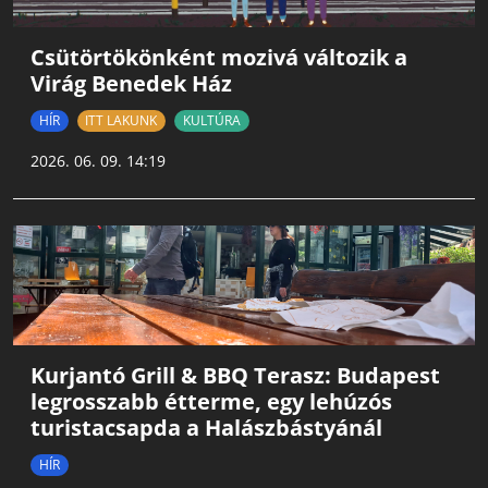
Csütörtökönként mozivá változik a
Virág Benedek Ház
HÍR
ITT LAKUNK
KULTÚRA
2026. 06. 09. 14:19
Kurjantó Grill & BBQ Terasz: Budapest
legrosszabb étterme, egy lehúzós
turistacsapda a Halászbástyánál
HÍR