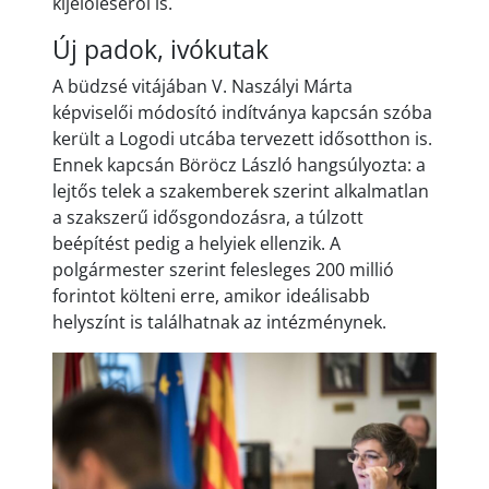
kijelöléséről is.
Új padok, ivókutak
A büdzsé vitájában V. Naszályi Márta
képviselői módosító indítványa kapcsán szóba
került a Logodi utcába tervezett idősotthon is.
Ennek kapcsán Böröcz László hangsúlyozta: a
lejtős telek a szakemberek szerint alkalmatlan
a szakszerű idősgondozásra, a túlzott
beépítést pedig a helyiek ellenzik. A
polgármester szerint felesleges 200 millió
forintot költeni erre, amikor ideálisabb
helyszínt is találhatnak az intézménynek.