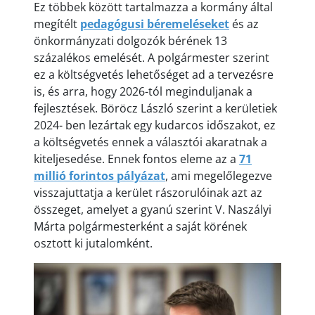
Ez többek között tartalmazza a kormány által
megítélt
pedagógusi béremeléseket
és az
önkormányzati dolgozók bérének 13
százalékos emelését. A polgármester szerint
ez a költségvetés lehetőséget ad a tervezésre
is, és arra, hogy 2026-tól meginduljanak a
fejlesztések. Böröcz László szerint a kerületiek
2024- ben lezártak egy kudarcos időszakot, ez
a költségvetés ennek a választói akaratnak a
kiteljesedése. Ennek fontos eleme az a
71
millió forintos pályázat
, ami megelőlegezve
visszajuttatja a kerület rászorulóinak azt az
összeget, amelyet a gyanú szerint V. Naszályi
Márta polgármesterként a saját körének
osztott ki jutalomként.