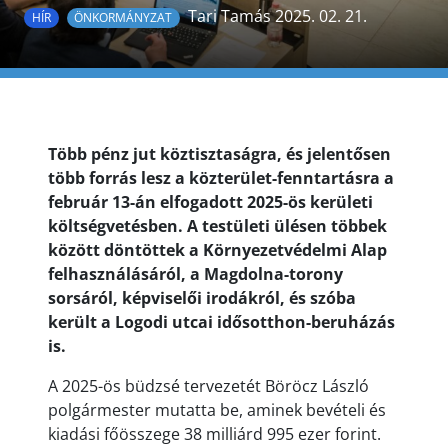
Tari Tamás 2025. 02. 21.
HÍR
ÖNKORMÁNYZAT
Több pénz jut köztisztaságra, és jelentősen
több forrás lesz a közterület-fenntartásra a
február 13-án elfogadott 2025-ös kerületi
költségvetésben. A testületi ülésen többek
között döntöttek a Környezetvédelmi Alap
felhasználásáról, a Magdolna-torony
sorsáról, képviselői irodákról, és szóba
került a Logodi utcai idősotthon-beruházás
is.
A 2025-ös büdzsé tervezetét Böröcz László
polgármester mutatta be, aminek bevételi és
kiadási főösszege 38 milliárd 995 ezer forint.