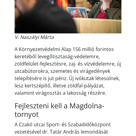
V. Naszályi Márta
A Környezetvédelmi Alap 156 millió forintos
keretéből levegőtisztaság-védelemre,
zöldfelület-fejlesztésre, zaj- és vízvédelemre, új
utcabútorokra, szemetes és virágedények
telepítésére is jut pénz. Új ivókutak létesülnek,
lesz kertszépítő, illetve zöldfal-pályázat,
valamint virágosztás a lakosság részére.
Fejleszteni kell a Magdolna-
tornyot
A Czakó utcai Sport- és Szabadidőközpont
vezetésével dr. Tatár András lemondását