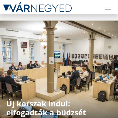
Új korszak indul:
elfogadták a büdzsét