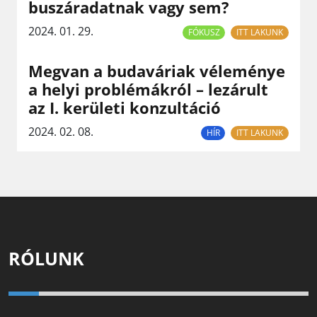
buszáradatnak vagy sem?
2024. 01. 29.
FÓKUSZ
ITT LAKUNK
Megvan a budaváriak véleménye
a helyi problémákról – lezárult
az I. kerületi konzultáció
2024. 02. 08.
HÍR
ITT LAKUNK
RÓLUNK