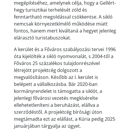
megépítéséhez, amelynek célja, hogy a Gellért-
hegy turisztikai terhelését zöld és
fenntartható megoldással csökkentse. A sikló
nemcsak környezetkímélő működése miatt
fontos, hanem mert kiváltaná a hegyet jelenleg
elárasztó turistabuszokat.
A kerület és a Főváros szabályozási tervei 1996
óta kijelölték a sikló nyomvonalát, s 2004-től a
Főváros 25 százalékos tulajdonrészével
létrejött projektcég dolgozott a
megvalósításon. Később az I. kerület is
belépett a vállalkozásba. Bár 2020-ban
kormányrendelet is támogatta a siklót, a
jelenlegi fővárosi vezetés megkísérelte
ellehetetleníteni a beruházást, elállva a
szerződéstől. A projektcég bírósági úton
megtámadta ezt az elállást, a Kúria pedig 2025
januárjában tárgyalja az ügyet.