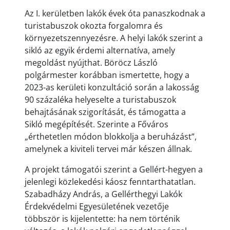
Az I. kerületben lakók évek óta panaszkodnak a
turistabuszok okozta forgalomra és
környezetszennyezésre. A helyi lakók szerint a
sikló az egyik érdemi alternatíva, amely
megoldást nyújthat. Böröcz László
polgármester korábban ismertette, hogy a
2023-as kerületi konzultáció során a lakosság
90 százaléka helyeselte a turistabuszok
behajtásának szigorítását, és támogatta a
Sikló megépítését. Szerinte a Főváros
„érthetetlen módon blokkolja a beruházást”,
amelynek a kiviteli tervei már készen állnak.
A projekt támogatói szerint a Gellért-hegyen a
jelenlegi közlekedési káosz fenntarthatatlan.
Szabadházy András, a Gellérthegyi Lakók
Érdekvédelmi Egyesületének vezetője
többször is kijelentette: ha nem történik