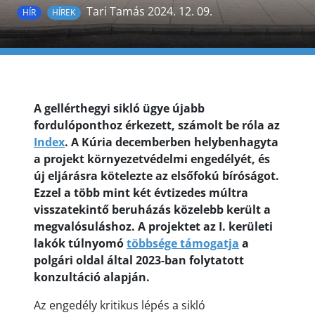
Tari Tamás 2024. 12. 09.
HÍR
HÍREK
A gellérthegyi sikló ügye újabb
fordulóponthoz érkezett, számolt be róla az
Index
. A Kúria decemberben helybenhagyta
a projekt környezetvédelmi engedélyét, és
új eljárásra kötelezte az elsőfokú bíróságot.
Ezzel a több mint két évtizedes múltra
visszatekintő beruházás közelebb került a
megvalósuláshoz. A projektet az I. kerületi
lakók túlnyomó
többsége támogatja
a
polgári oldal által 2023-ban folytatott
konzultáció alapján.
Az engedély kritikus lépés a sikló