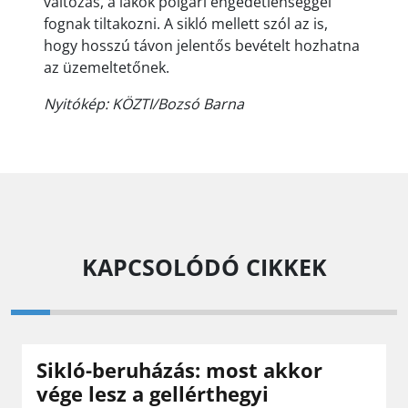
változás, a lakók polgári engedetlenséggel
fognak tiltakozni. A sikló mellett szól az is,
hogy hosszú távon jelentős bevételt hozhatna
az üzemeltetőnek.
Nyitókép: KÖZTI/Bozsó Barna
KAPCSOLÓDÓ CIKKEK
Sikló-beruházás: most akkor
vége lesz a gellérthegyi