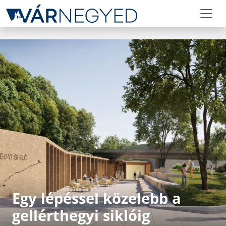
Egy lépéssel közelebb a
gellérthegyi siklóig