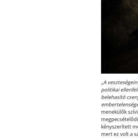
„A veszteségeink
politikai ellenf
belehasító csen
embertelenségé
menekülők szívü
megpecsételődö
kényszerített me
mert ez volt a 