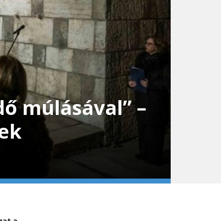
dő múlásával” –
ek