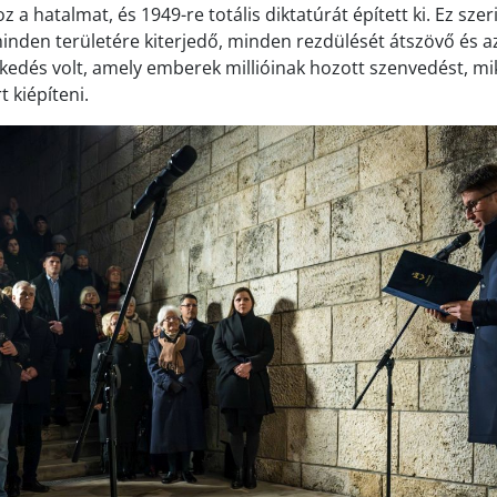
a hatalmat, és 1949-re totális diktatúrát épített ki. Ez szer
 minden területére kiterjedő, minden rezdülését átszövő és az
edés volt, amely emberek millióinak hozott szenvedést, mi
t kiépíteni.