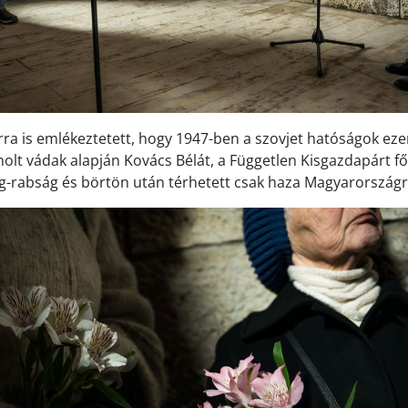
rra is emlékeztetett, hogy 1947-ben a szovjet hatóságok ez
holt vádak alapján Kovács Bélát, a Független Kisgazdapárt főt
g-rabság és börtön után térhetett csak haza Magyarországr