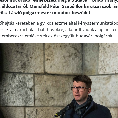
 este hat órakor emlékezett meg a Budavári Önkormány
dozatairól, Mansfeld Péter Szabó Ilonka utcai szobrán
öcz László polgármester mondott beszédet.
őhajtás keretében a gyilkos eszme által kényszermunkatáb
ire, a mártírhalált halt hősökre, a koholt vádak alapján, a 
lt emberekre emlékeztek az összegyűlt budavári polgárok.