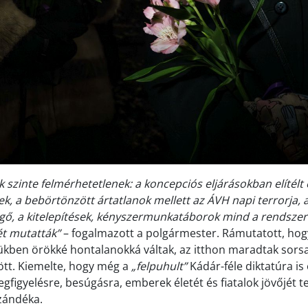
 szinte felmérhetetlenek: a koncepciós eljárásokban elítélt 
elek, a bebörtönzött ártatlanok mellett az ÁVH napi terrorja,
gő, a kitelepítések, kényszermunkatáborok mind a rendszer
t mutatták”
– fogalmazott a polgármester. Rámutatott, hogy
kben örökké hontalanokká váltak, az itthon maradtak sors
tt. Kiemelte, hogy még a
„felpuhult”
Kádár-féle diktatúra is
gfigyelésre, besúgásra, emberek életét és fiatalok jövőjét te
szándéka.