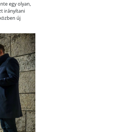
inte egy olyan,
t irányítani
közben új