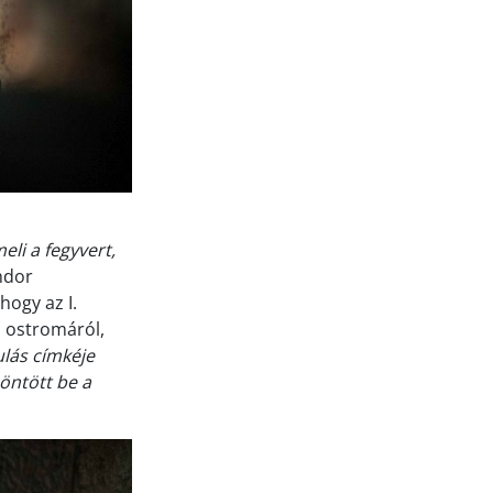
li a fegyvert,
ndor
hogy az I.
 ostromáról,
ulás címkéje
öntött be a