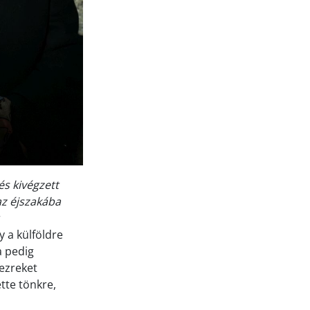
és kivégzett
 az éjszakába
 a külföldre
a pedig
 ezreket
tte tönkre,