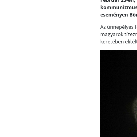
Február 25-én,
kommunizmus ál
eseményen Bör
Az ünnepélyes f
magyarok tízezre
keretében elíté