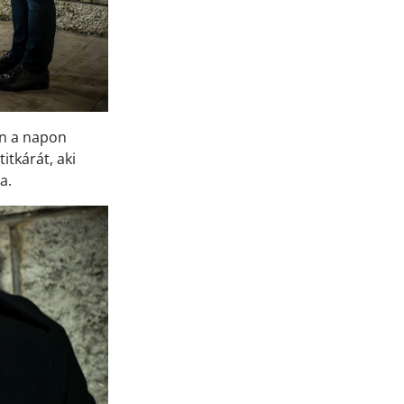
en a napon
itkárát, aki
a.