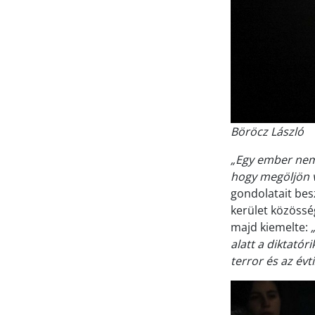
Böröcz László
„Egy ember nem 
hogy megöljön v
gondolatait bes
kerület közöss
majd kiemelte:
alatt a diktató
terror és az évt