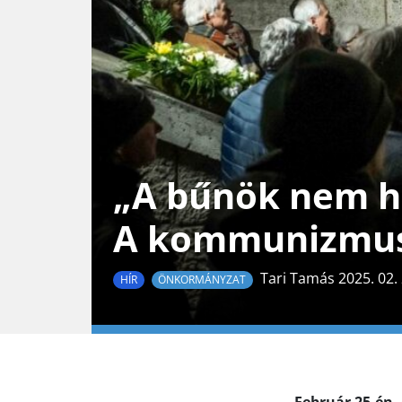
„A bűnök nem ha
A kommunizmus 
Tari Tamás 2025. 02. 
HÍR
ÖNKORMÁNYZAT