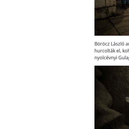
Böröcz László a
hurcolták el, ko
nyolcévnyi Gula