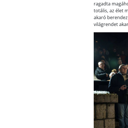
ragadta magához 
totális, az élet
akaró berendezk
világrendet akar