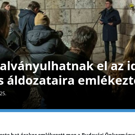
lványulhatnak el az i
áldozataira emlékezt
25.