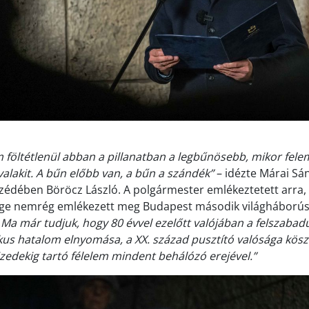
föltétlenül abban a pillanatban a legbűnösebb, mikor feleme
alakit. A bűn előbb van, a bűn a szándék”
– idézte Márai Sá
zédében Böröcz László. A polgármester emlékeztetett arra, 
ége nemrég emlékezett meg Budapest második világháborús
„Ma már tudjuk, hogy 80 évvel ezelőtt valójában a felszabad
rikus hatalom elnyomása, a XX. század pusztító valósága kösz
izedekig tartó félelem mindent behálózó erejével.”