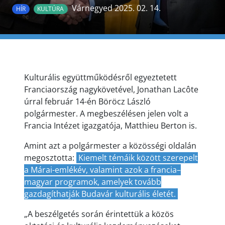
Várnegyed 2025. 02. 14.
HÍR
KULTÚRA
Kulturális együttműködésről egyeztetett
Franciaország nagykövetével, Jonathan Lacôte
úrral február 14-én Böröcz László
polgármester. A megbeszélésen jelen volt a
Francia Intézet igazgatója, Matthieu Berton is.
Amint azt a polgármester a közösségi oldalán
megosztotta:
Kiemelt témáik között szerepelt
a Márai-emlékév, valamint azok a francia–
magyar programok, amelyek tovább
gazdagíthatják Budavár kulturális életét.
„A beszélgetés során érintettük a közös