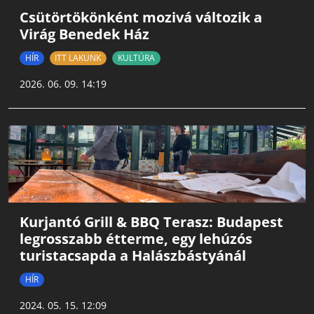
Csütörtökönként mozivá változik a
Virág Benedek Ház
HÍR
ITT LAKUNK
KULTÚRA
2026. 06. 09. 14:19
Kurjantó Grill & BBQ Terasz: Budapest
legrosszabb étterme, egy lehúzós
turistacsapda a Halászbástyánál
HÍR
2024. 05. 15. 12:09