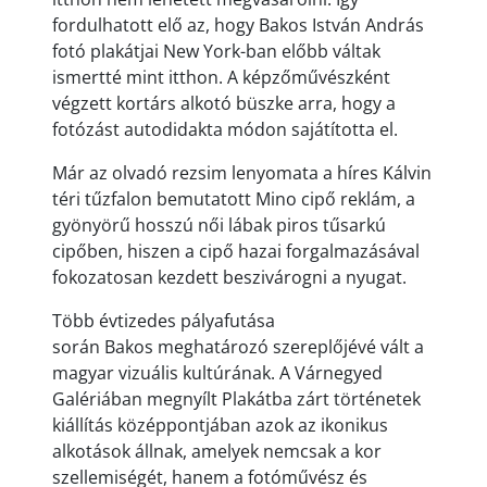
fordulhatott elő az, hogy Bakos István András
fotó plakátjai New York-ban előbb váltak
ismertté mint itthon. A képzőművészként
végzett kortárs alkotó büszke arra, hogy a
fotózást autodidakta módon sajátította el.
Már az olvadó rezsim lenyomata a híres Kálvin
téri tűzfalon bemutatott Mino cipő reklám, a
gyönyörű hosszú női lábak piros tűsarkú
cipőben, hiszen a cipő hazai forgalmazásával
fokozatosan kezdett beszivárogni a nyugat.
Több évtizedes pályafutása
során Bakos meghatározó szereplőjévé vált a
magyar vizuális kultúrának. A Várnegyed
Galériában megnyílt Plakátba zárt történetek
kiállítás középpontjában azok az ikonikus
alkotások állnak, amelyek nemcsak a kor
szellemiségét, hanem a fotóművész és