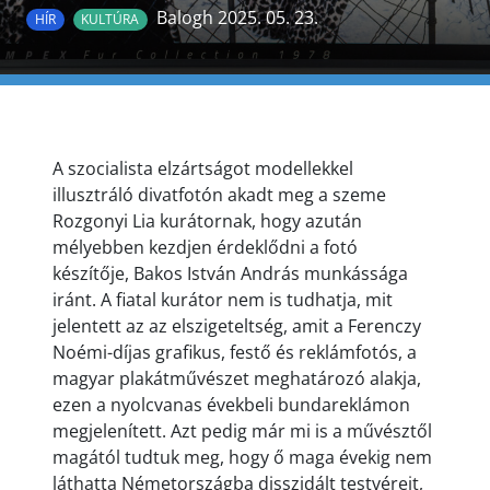
Balogh 2025. 05. 23.
HÍR
KULTÚRA
A szocialista elzártságot modellekkel
illusztráló divatfotón akadt meg a szeme
Rozgonyi Lia kurátornak, hogy azután
mélyebben kezdjen érdeklődni a fotó
készítője, Bakos István András munkássága
iránt. A fiatal kurátor nem is tudhatja, mit
jelentett az az elszigeteltség, amit a Ferenczy
Noémi-díjas grafikus, festő és reklámfotós, a
magyar plakátművészet meghatározó alakja,
ezen a nyolcvanas évekbeli bundareklámon
megjelenített. Azt pedig már mi is a művésztől
magától tudtuk meg, hogy ő maga évekig nem
láthatta Németországba disszidált testvéreit,