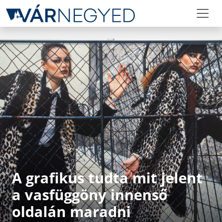
A grafikus tudta mit jelent
a vasfüggöny innenső
oldalán maradni