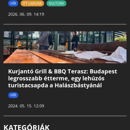
HÍR
ITT LAKUNK
KULTÚRA
2026. 06. 09. 14:19
Kurjantó Grill & BBQ Terasz: Budapest
legrosszabb étterme, egy lehúzós
turistacsapda a Halászbástyánál
HÍR
2024. 05. 15. 12:09
KATEGÓRIÁK