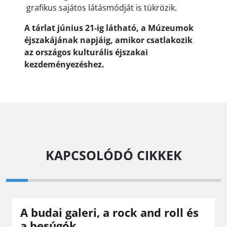
grafikus sajátos látásmódját is tükrözik.
A tárlat június 21-ig látható, a Múzeumok
éjszakájának napjáig, amikor csatlakozik
az országos kulturális éjszakai
kezdeményezéshez.
KAPCSOLÓDÓ CIKKEK
A budai galeri, a rock and roll és
a besúgók