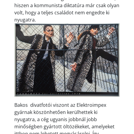
hiszen a kommunista diktatúra már csak olyan
volt, hogy a teljes családot nem engedte ki
nyugatra.
Bakos divatfotói viszont az Elektroimpex
gyárnak köszönhetően kerülhettek ki
nyugatra, a cég ugyanis jobbnál jobb
minőségben gyártott öltözékeket, amelyeket
itthon nem lehetett megvásárolni. Így