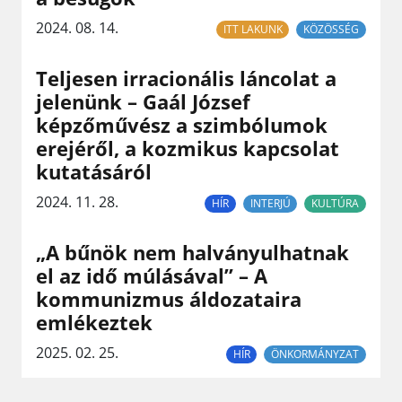
2024. 08. 14.
ITT LAKUNK
KÖZÖSSÉG
Teljesen irracionális láncolat a
jelenünk – Gaál József
képzőművész a szimbólumok
erejéről, a kozmikus kapcsolat
kutatásáról
2024. 11. 28.
HÍR
INTERJÚ
KULTÚRA
„A bűnök nem halványulhatnak
el az idő múlásával” – A
kommunizmus áldozataira
emlékeztek
2025. 02. 25.
HÍR
ÖNKORMÁNYZAT