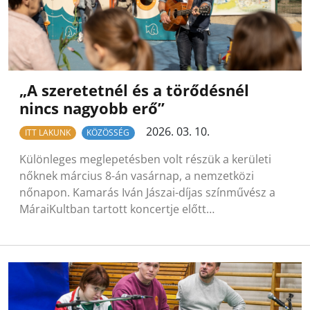
„A szeretetnél és a törődésnél
nincs nagyobb erő”
2026. 03. 10.
ITT LAKUNK
KÖZÖSSÉG
Különleges meglepetésben volt részük a kerületi
nőknek március 8-án vasárnap, a nemzetközi
nőnapon. Kamarás Iván Jászai-díjas színművész a
MáraiKultban tartott koncertje előtt…