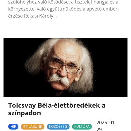
szülőhelyhez való kötődése, a tisztelet hangja és a
környezettel való együttműködés alapvető emberi
érzése Rékasi Károly…
Tolcsvay Béla-élettöredékek a
színpadon
2026. 01.
HÍR
ITT LAKUNK
KÖZÖSSÉG
KULTÚRA
29.