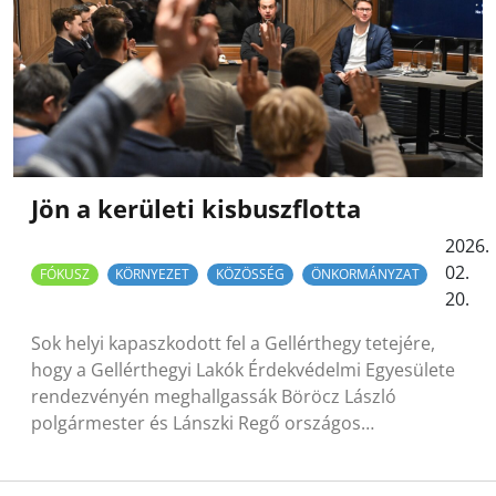
Jön a kerületi kisbuszflotta
2026.
02.
FÓKUSZ
KÖRNYEZET
KÖZÖSSÉG
ÖNKORMÁNYZAT
20.
Sok helyi kapaszkodott fel a Gellérthegy tetejére,
hogy a Gellérthegyi Lakók Érdekvédelmi Egyesülete
rendezvényén meghallgassák Böröcz László
polgármester és Lánszki Regő országos…