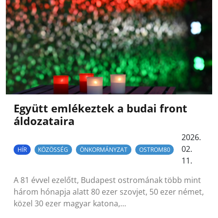
Együtt emlékeztek a budai front
áldozataira
2026.
02.
HÍR
KÖZÖSSÉG
ÖNKORMÁNYZAT
OSTROM80
11.
A 81 évvel ezelőtt, Budapest ostromának több mint
három hónapja alatt 80 ezer szovjet, 50 ezer német,
közel 30 ezer magyar katona,…