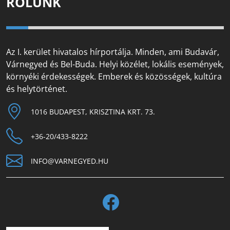
RÓLUNK
Az I. kerület hivatalos hírportálja. Minden, ami Budavár,
Várnegyed és Bel-Buda. Helyi közélet, lokális események,
környéki érdekességek. Emberek és közösségek, kultúra
és helytörténet.
1016 BUDAPEST, KRISZTINA KRT. 73.
+36-20/433-8222
INFO@VARNEGYED.HU