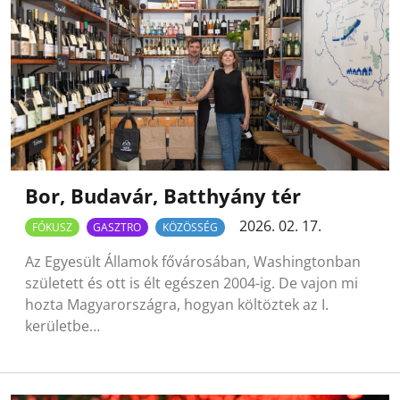
Bor, Budavár, Batthyány tér
2026. 02. 17.
FÓKUSZ
GASZTRO
KÖZÖSSÉG
Az Egyesült Államok fővárosában, Washingtonban
született és ott is élt egészen 2004-ig. De vajon mi
hozta Magyarországra, hogyan költöztek az I.
kerületbe…