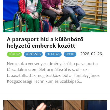
A parasport híd a különböző
helyzetű emberek között
2026. 02. 26.
FÓKUSZ
KÖZÖSSÉG
OKTATÁS
SPORT
Nemcsak a versenyeredményekről, a parasport a
társadalmi szemléletformálásról is szól – ezt
tapasztalhatták meg testközelből a Hunfalvy János
Közgazdasági Technikum és Szakképző…