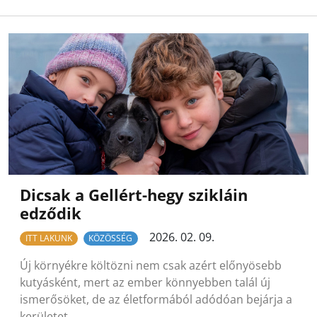
Dicsak a Gellért-hegy szikláin
edződik
2026. 02. 09.
ITT LAKUNK
KÖZÖSSÉG
Új környékre költözni nem csak azért előnyösebb
kutyásként, mert az ember könnyebben talál új
ismerősöket, de az életformából adódóan bejárja a
kerületet…