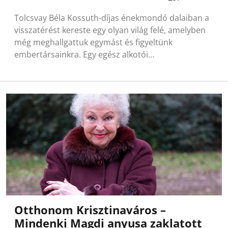
Tolcsvay Béla Kossuth-díjas énekmondó dalaiban a
visszatérést kereste egy olyan világ felé, amelyben
még meghallgattuk egymást és figyeltünk
embertársainkra. Egy egész alkotói…
Otthonom Krisztinaváros –
Mindenki Magdi anyusa zaklatott