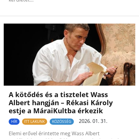
A kötődés és a tisztelet Wass
Albert hangján – Rékasi Károly
estje a MáraiKultba érkezik
2026. 01. 31.
HÍR
ITT LAKUNK
KÖZÖSSÉG
Elemi erővel érintette meg Wass Albert