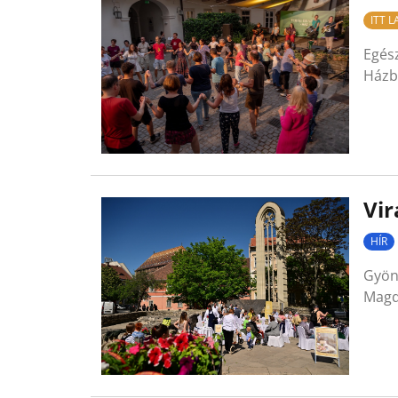
ITT 
Egés
Házb
Vir
HÍR
Gyön
Magd