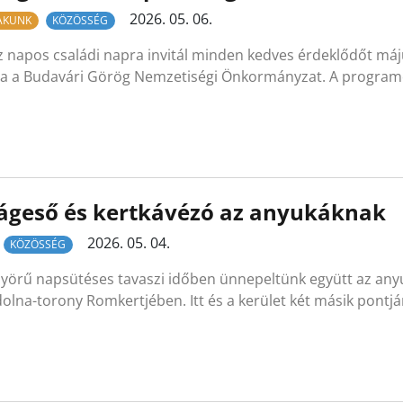
2026. 05. 06.
LAKUNK
KÖZÖSSÉG
z napos családi napra invitál minden kedves érdeklődőt má
a a Budavári Görög Nemzetiségi Önkormányzat. A progra
ágeső és kertkávézó az anyukáknak
2026. 05. 04.
KÖZÖSSÉG
yörű napsütéses tavaszi időben ünnepeltünk együtt az any
olna-torony Romkertjében. Itt és a kerület két másik pontj