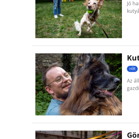
Jó ha
kutyá
Kut
HÍR
Az ál
gazdi
Gör