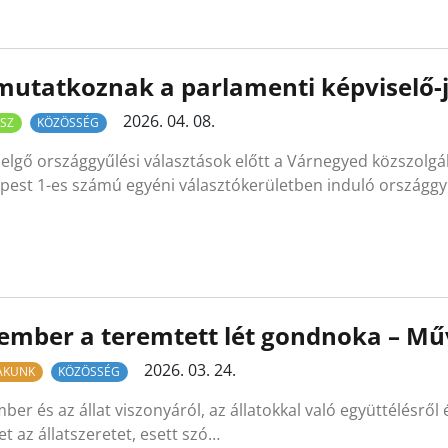
utatkoznak a parlamenti képviselő-j
2026. 04. 08.
SZ
KÖZÖSSÉG
elgő országgyűlési választások előtt a Várnegyed közszolgá
est 1-es számú egyéni választókerületben induló országgyű
ember a teremtett lét gondnoka – Műv
2026. 03. 24.
LAKUNK
KÖZÖSSÉG
ber és az állat viszonyáról, az állatokkal való együttélésrő
t az állatszeretet, esett szó…