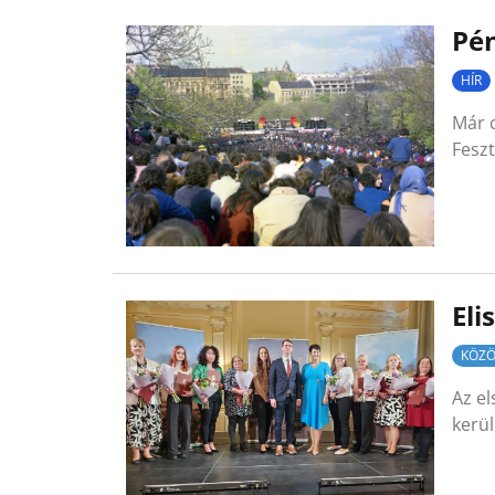
Pén
HÍR
Már c
Feszt
Eli
KÖZÖ
Az e
kerü