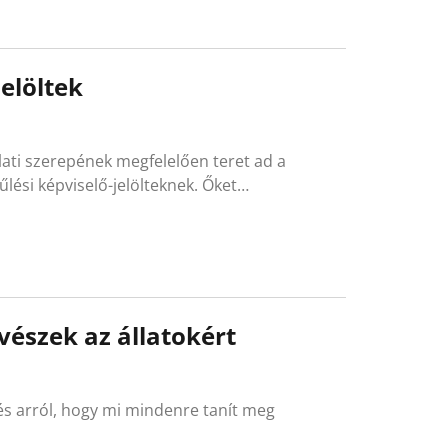
elöltek
lati szerepének megfelelően teret ad a
lési képviselő-jelölteknek. Őket…
észek az állatokért
l és arról, hogy mi mindenre tanít meg