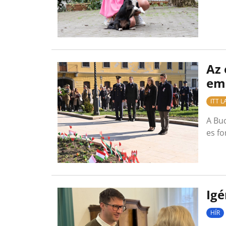
Az 
em
ITT 
A Bud
es f
Igé
HÍR