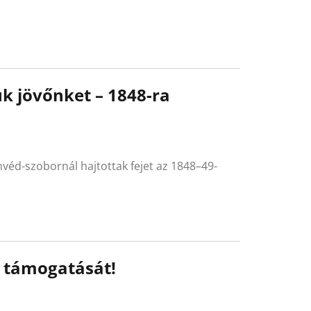
ük jövőnket – 1848-ra
véd-szobornál hajtottak fejet az 1848–49-
i támogatását!