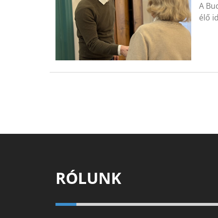
A Bud
élő i
RÓLUNK