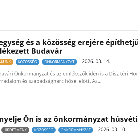
egység és a közösség erejére építhetj
lékezett Budavár
2026. 03. 14.
LAKUNK
KÖZÖSSÉG
ÖNKORMÁNYZAT
avári Önkormányzat és az emlékezők idén is a Dísz téri Hon
orradalom és szabadságharc hősei előtt. Az…
nyelje Ön is az önkormányzat húsvét
2026. 03. 10.
HIRDETMÉNY
KÖZÖSSÉG
ÖNKORMÁNYZAT