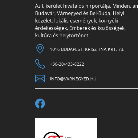
Az I. kerület hivatalos hírportálja. Minden, a
Budavár, Várnegyed és Bel-Buda. Helyi
közélet, lokális események, környéki
érdekességek. Emberek és közösségek,
kultúra és helytörténet.
1016 BUDAPEST, KRISZTINA KRT. 73.
+36-20/433-8222
INFO@VARNEGYED.HU