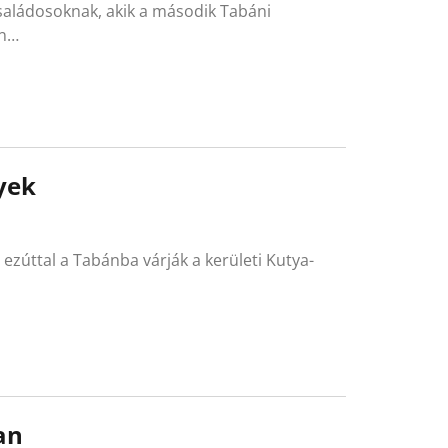
családosoknak, akik a második Tabáni
en…
yek
ezúttal a Tabánba várják a kerületi Kutya-
an