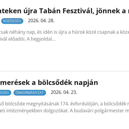
teken újra Tabán Fesztivál, jönnek a
2026. 04. 28.
KÖZÖSSÉG
sak néhány nap, és idén is újra a húrok közé csapnak a köz
ivál előadói. A hegyoldal…
smerések a bölcsődék napján
2026. 04. 23.
SSÉG
ÖNKORMÁNYZAT
lső bölcsőde megnyitásának 174. évfordulóján, a bölcsődék 
leti intézményekben dolgozókat. A budavári polgármester m