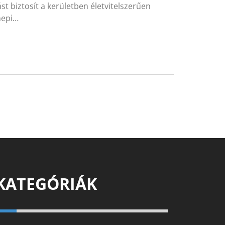
 biztosít a kerületben életvitelszerűen
nepi…
KATEGÓRIÁK