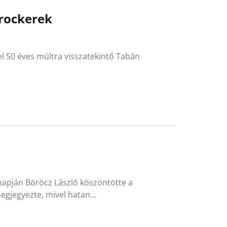
 rockerek
el 50 éves múltra visszatekintő Tabán
napján Böröcz László köszöntötte a
egjegyezte, mivel hatan…