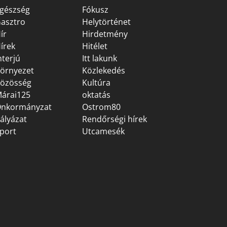
gészség
Fókusz
asztro
Helytörténet
ír
Hirdetmény
írek
Hitélet
nterjú
Itt lakunk
örnyezet
Közlekedés
özösség
Kultúra
árai125
oktatás
nkormányzat
Ostrom80
ályázat
Rendőrségi hírek
port
Utcamesék