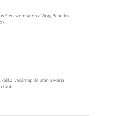
jus 9-én szombaton a Virág Benedek
mok…
ukákkal vasárnap délután a Mária
án több…