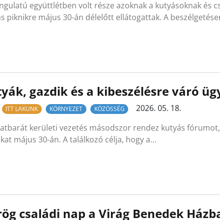
ngulatú együttlétben volt része azoknak a kutyásoknak és 
s piknikre május 30-án délelőtt ellátogattak. A beszélgetés
yák, gazdik és a kibeszélésre váró üg
2026. 05. 18.
ITT LAKUNK
KÖRNYEZET
KÖZÖSSÉG
latbarát kerületi vezetés másodszor rendez kutyás fórumot, 
kat május 30-án. A találkozó célja, hogy a…
ög családi nap a Virág Benedek Házb