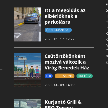
mi
E
Itt a megoldás az
G
albérlőknek a
H
parkolásra
H
I
ÖNKORMÁNYZAT
K
K
2025. 01. 17. 12:22
M
Ö
Csütörtökönként
P
mozivá változik a
S
Virág Benedek Ház
HÍR
ITT LAKUNK
KULTÚRA
2026. 06. 09. 14:19
Kurjantó Grill &
BBQ Terasz: