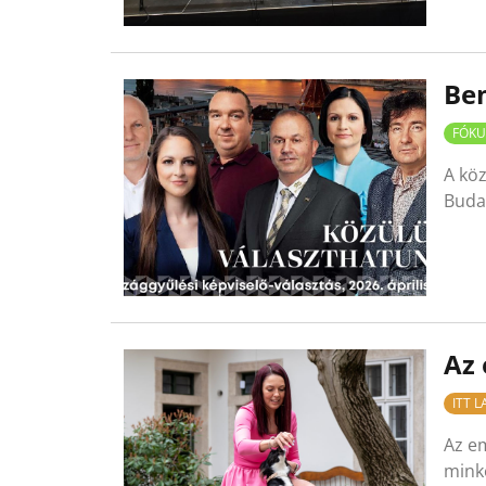
Bem
FÓKU
A köz
Budap
Az 
ITT 
Az em
minke