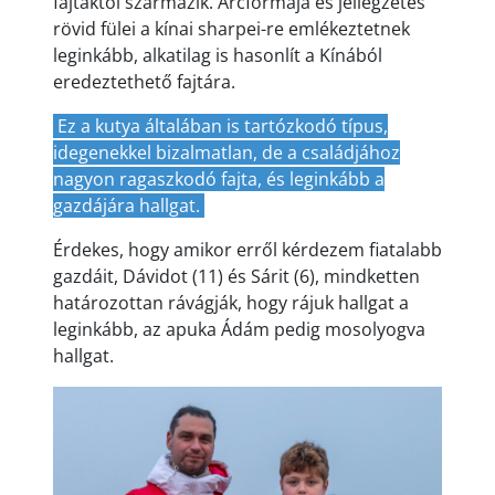
fajtáktól származik. Arcformája és jellegzetes
rövid fülei a kínai sharpei-re emlékeztetnek
leginkább, alkatilag is hasonlít a Kínából
eredeztethető fajtára.
Ez a kutya általában is tartózkodó típus,
idegenekkel bizalmatlan, de a családjához
nagyon ragaszkodó fajta, és leginkább a
gazdájára hallgat.
Érdekes, hogy amikor erről kérdezem fiatalabb
gazdáit, Dávidot (11) és Sárit (6), mindketten
határozottan rávágják, hogy rájuk hallgat a
leginkább, az apuka Ádám pedig mosolyogva
hallgat.