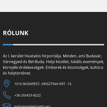
RÓLUNK
Az I. kerület hivatalos hírportálja. Minden, ami Budavár,
Várnegyed és Bel-Buda. Helyi közélet, lokális események,
környéki érdekességek. Emberek és közösségek, kultúra
és helytörténet.
1016 BUDAPEST, KRISZTINA KRT. 73.
+36-20/433-8222
INFO@VARNEGYED.HU