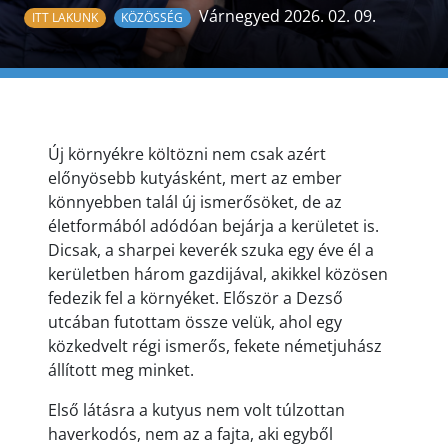
Várnegyed 2026. 02. 09.
ITT LAKUNK
KÖZÖSSÉG
Új környékre költözni nem csak azért
előnyösebb kutyásként, mert az ember
könnyebben talál új ismerősöket, de az
életformából adódóan bejárja a kerületet is.
Dicsak, a sharpei keverék szuka egy éve él a
kerületben három gazdijával, akikkel közösen
fedezik fel a környéket. Először a Dezső
utcában futottam össze velük, ahol egy
közkedvelt régi ismerős, fekete németjuhász
állított meg minket.
Első látásra a kutyus nem volt túlzottan
haverkodós, nem az a fajta, aki egyből