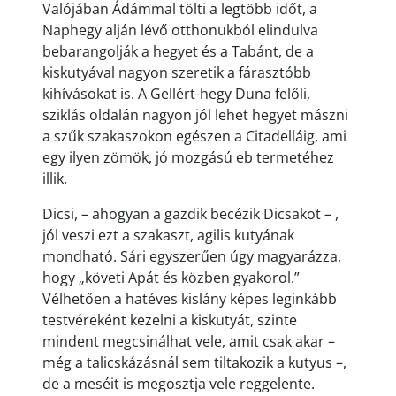
Valójában Ádámmal tölti a legtöbb időt, a
Naphegy alján lévő otthonukból elindulva
bebarangolják a hegyet és a Tabánt, de a
kiskutyával nagyon szeretik a fárasztóbb
kihívásokat is. A Gellért-hegy Duna felőli,
sziklás oldalán nagyon jól lehet hegyet mászni
a szűk szakaszokon egészen a Citadelláig, ami
egy ilyen zömök, jó mozgású eb termetéhez
illik.
Dicsi, – ahogyan a gazdik becézik Dicsakot – ,
jól veszi ezt a szakaszt, agilis kutyának
mondható. Sári egyszerűen úgy magyarázza,
hogy „követi Apát és közben gyakorol.”
Vélhetően a hatéves kislány képes leginkább
testvéreként kezelni a kiskutyát, szinte
mindent megcsinálhat vele, amit csak akar –
még a talicskázásnál sem tiltakozik a kutyus –,
de a meséit is megosztja vele reggelente.