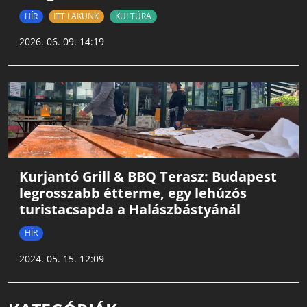
HÍR
ITT LAKUNK
KULTÚRA
2026. 06. 09. 14:19
Kurjantó Grill & BBQ Terasz: Budapest
legrosszabb étterme, egy lehúzós
turistacsapda a Halászbástyánál
HÍR
2024. 05. 15. 12:09