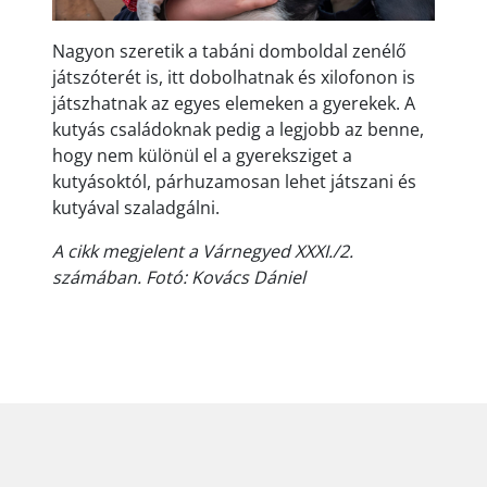
Nagyon szeretik a tabáni domboldal zenélő
játszóterét is, itt dobolhatnak és xilofonon is
játszhatnak az egyes elemeken a gyerekek. A
kutyás családoknak pedig a legjobb az benne,
hogy nem különül el a gyereksziget a
kutyásoktól, párhuzamosan lehet játszani és
kutyával szaladgálni.
A cikk megjelent a Várnegyed XXXI./2.
számában. Fotó: Kovács Dániel