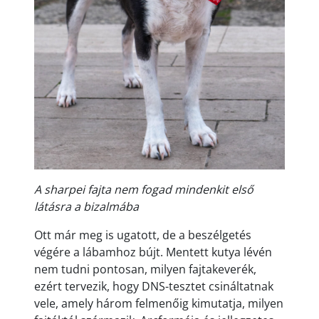
A sharpei fajta nem fogad mindenkit első
látásra a bizalmába
Ott már meg is ugatott, de a beszélgetés
végére a lábamhoz bújt. Mentett kutya lévén
nem tudni pontosan, milyen fajtakeverék,
ezért tervezik, hogy DNS-tesztet csináltatnak
vele, amely három felmenőig kimutatja, milyen