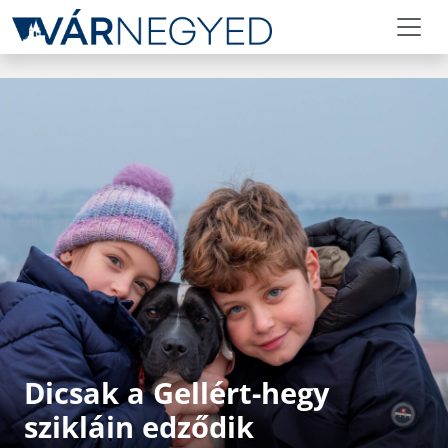
Dicsak a Gellért-hegy
szikláin edződik