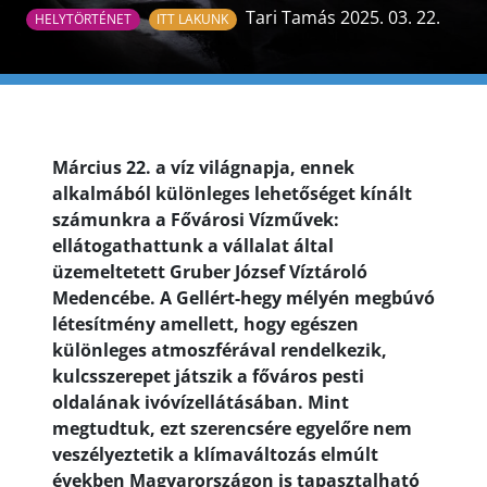
Tari Tamás 2025. 03. 22.
HELYTÖRTÉNET
ITT LAKUNK
Március 22. a víz világnapja, ennek
alkalmából különleges lehetőséget kínált
számunkra a Fővárosi Vízművek:
ellátogathattunk a vállalat által
üzemeltetett Gruber József Víztároló
Medencébe. A Gellért-hegy mélyén megbúvó
létesítmény amellett, hogy egészen
különleges atmoszférával rendelkezik,
kulcsszerepet játszik a főváros pesti
oldalának ivóvízellátásában. Mint
megtudtuk, ezt szerencsére egyelőre nem
veszélyeztetik a klímaváltozás elmúlt
években Magyarországon is tapasztalható