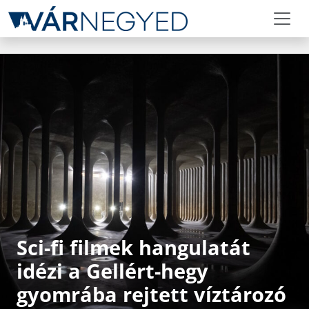
Sci-fi filmek hangulatát
idézi a Gellért-hegy
gyomrába rejtett víztározó