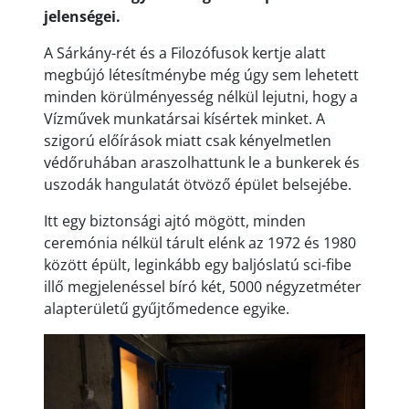
jelenségei.
A Sárkány-rét és a Filozófusok kertje alatt
megbújó létesítménybe még úgy sem lehetett
minden körülményesség nélkül lejutni, hogy a
Vízművek munkatársai kísértek minket. A
szigorú előírások miatt csak kényelmetlen
védőruhában araszolhattunk le a bunkerek és
uszodák hangulatát ötvöző épület belsejébe.
Itt egy biztonsági ajtó mögött, minden
ceremónia nélkül tárult elénk az 1972 és 1980
között épült, leginkább egy baljóslatú sci-fibe
illő megjelenéssel bíró két, 5000 négyzetméter
alapterületű gyűjtőmedence egyike.