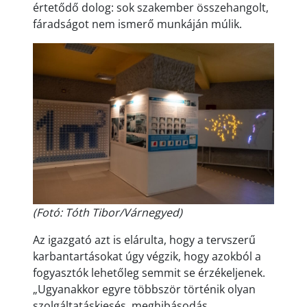
értetődő dolog: sok szakember összehangolt,
fáradságot nem ismerő munkáján múlik.
(Fotó: Tóth Tibor/Várnegyed)
Az igazgató azt is elárulta, hogy a tervszerű
karbantartásokat úgy végzik, hogy azokból a
fogyasztók lehetőleg semmit se érzékeljenek.
„Ugyanakkor egyre többször történik olyan
szolgáltatáskiesés, meghibásodás,