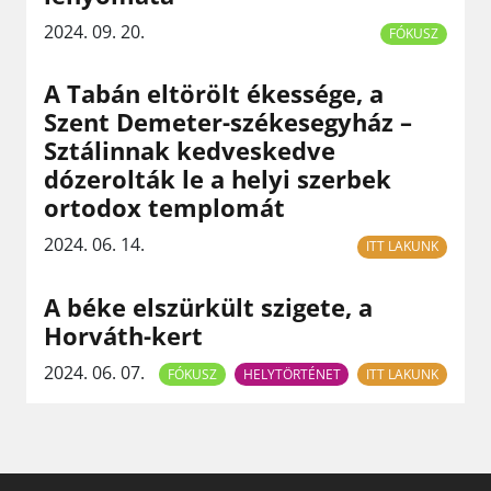
2024. 09. 20.
FÓKUSZ
A Tabán eltörölt ékessége, a
Szent Demeter-székesegyház –
Sztálinnak kedveskedve
dózerolták le a helyi szerbek
ortodox templomát
2024. 06. 14.
ITT LAKUNK
A béke elszürkült szigete, a
Horváth-kert
2024. 06. 07.
FÓKUSZ
HELYTÖRTÉNET
ITT LAKUNK