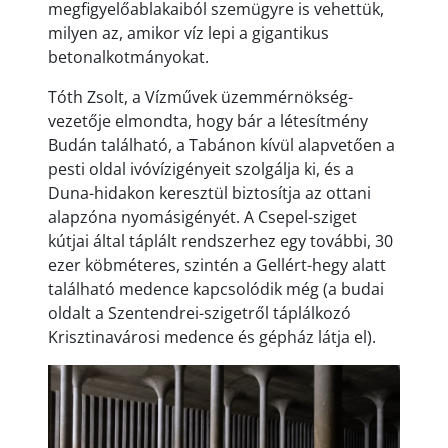
megfigyelőablakaiból szemügyre is vehettük,
milyen az, amikor víz lepi a gigantikus
betonalkotmányokat.
Tóth Zsolt, a Vízművek üzemmérnökség-
vezetője elmondta, hogy bár a létesítmény
Budán található, a Tabánon kívül alapvetően a
pesti oldal ivóvízigényeit szolgálja ki, és a
Duna-hidakon keresztül biztosítja az ottani
alapzóna nyomásigényét. A Csepel-sziget
kútjai által táplált rendszerhez egy további, 30
ezer köbméteres, szintén a Gellért-hegy alatt
található medence kapcsolódik még (a budai
oldalt a Szentendrei-szigetről táplálkozó
Krisztinavárosi medence és gépház látja el).