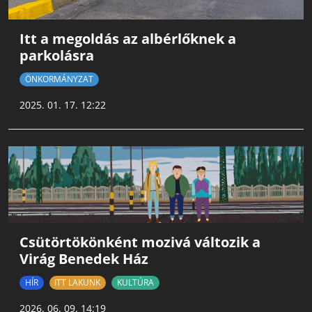
Itt a megoldás az albérlőknek a
parkolásra
ÖNKORMÁNYZAT
2025. 01. 17. 12:22
Csütörtökönként mozivá változik a
Virág Benedek Ház
HÍR
ITT LAKUNK
KULTÚRA
2026. 06. 09. 14:19