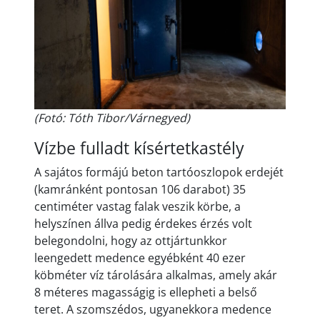
(Fotó: Tóth Tibor/Várnegyed)
Vízbe fulladt kísértetkastély
A sajátos formájú beton tartóoszlopok erdejét
(kamránként pontosan 106 darabot) 35
centiméter vastag falak veszik körbe, a
helyszínen állva pedig érdekes érzés volt
belegondolni, hogy az ottjártunkkor
leengedett medence egyébként 40 ezer
köbméter víz tárolására alkalmas, amely akár
8 méteres magasságig is ellepheti a belső
teret. A szomszédos, ugyanekkora medence