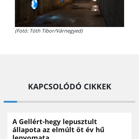
(Fotó: Tóth Tibor/Várnegyed)
KAPCSOLÓDÓ CIKKEK
A Gellért-hegy lepusztult
állapota az elmúlt öt év hű
lenyomata