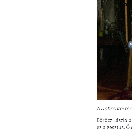
A Döbrentei tér
Böröcz László p
ez a gesztus. Ő 