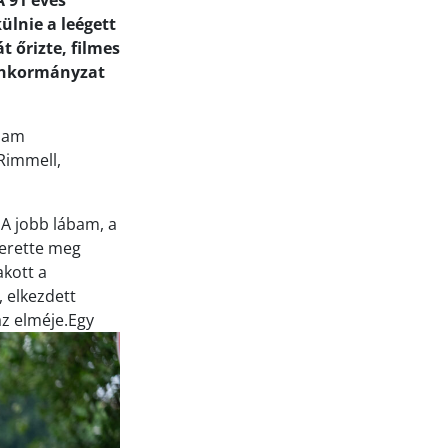
A 91 éves
lnie a leégett
 őrizte, filmes
 önkormányzat
álam
Rimmell,
A jobb lábam, a
zerette meg
akott a
, elkezdett
az elméje.Egy