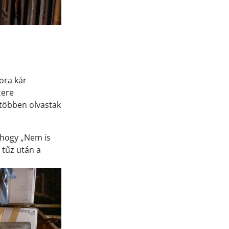
ora kár
zere
, többen olvastak
, hogy „Nem is
 tűz után a