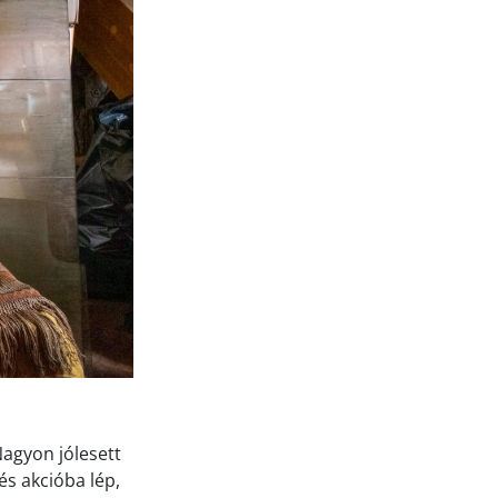
Nagyon jólesett
és akcióba lép,