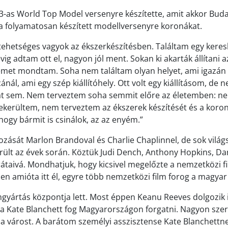
3-as World Top Model versenyre készítette, amit akkor Bud
a folyamatosan készített modellversenyre koronákat.
 tehetséges vagyok az ékszerkészítésben. Találtam egy kere
ig adtam ott el, nagyon jól ment. Sokan ki akarták állítani 
met mondtam. Soha nem találtam olyan helyet, ami igazán t
cánál, ami egy szép kiállítóhely. Ott volt egy kiállításom, de
át sem. Nem terveztem soha semmit előre az életemben: n
elekerültem, nem terveztem az ékszerek készítését és a koro
ogy bármit is csinálok, az az enyém.”
ozását Marlon Brandoval és Charlie Chaplinnel, de sok világ
rült az évek során. Köztük Judi Dench, Anthony Hopkins, Da
arátaivá. Mondhatjuk, hogy kicsivel megelőzte a nemzetközi f
en amióta itt él, egyre több nemzetközi film forog a magya
mgyártás központja lett. Most éppen Keanu Reeves dolgozik 
 Kate Blanchett fog Magyarországon forgatni. Nagyon szere
t a várost. A barátom személyi asszisztense Kate Blanchettne