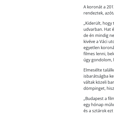
A koronát a 201
rendeztek, azót
„Kiderült, hogy
udvarban. Hat év
de én mindig ne
kivéve a Váci ut
egyetlen koron
filmes lenni, b
úgy gondolom, h
Elmesélte találk
isbarátságba ke
váltak közeli b
dömpinget, hisz
„Budapest a fil
egy hónap múlva
és a sztárok ez