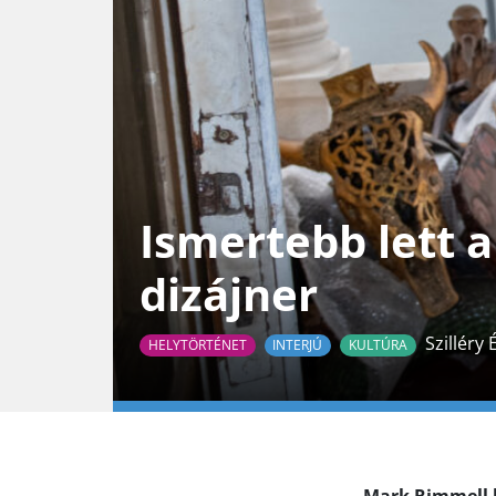
Ismertebb lett 
dizájner
Szilléry 
HELYTÖRTÉNET
INTERJÚ
KULTÚRA