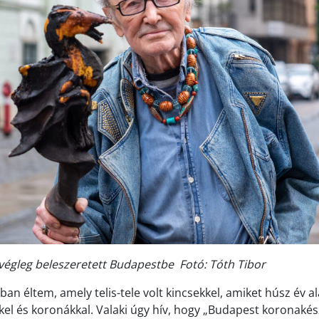
végleg beleszeretett Budapestbe Fotó: Tóth Tibor
ban éltem, amely telis-tele volt kincsekkel, amiket húsz év al
kel és koronákkal. Valaki úgy hív, hogy „Budapest koronakész