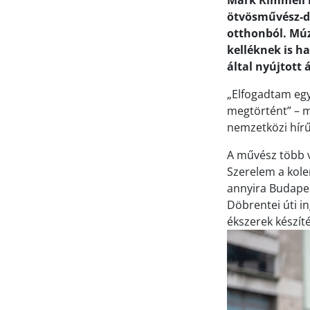
Mark Rimmell b
ötvösművész-dí
otthonból. Múz
kelléknek is h
által nyújtott
„Elfogadtam egy
megtörtént” – m
nemzetközi hírű 
A művész több v
Szerelem a koler
annyira Budapest
Döbrentei úti in
ékszerek készít