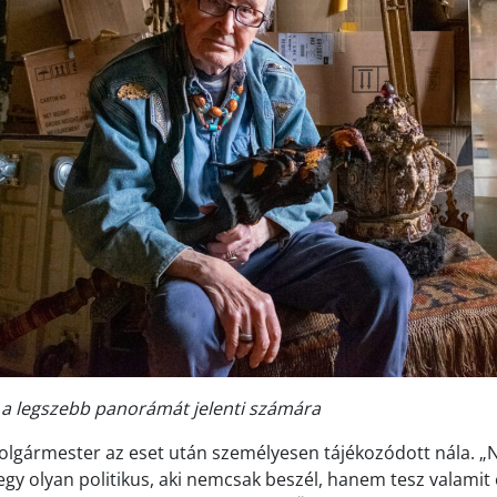
 a legszebb panorámát jelenti számára
olgármester az eset után személyesen tájékozódott nála. „
egy olyan politikus, aki nemcsak beszél, hanem tesz valamit 