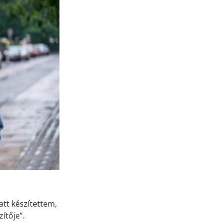
att készítettem,
ítője”.