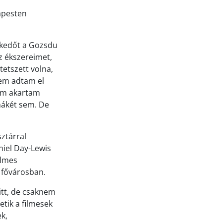
apesten
skedőt a Gozsdu
az ékszereimet,
etszett volna,
 nem adtam el
em akartam
nákét sem. De
sztárral
niel Day-Lewis
ilmes
r fővárosban.
itt, de csaknem
tik a filmesek
k,