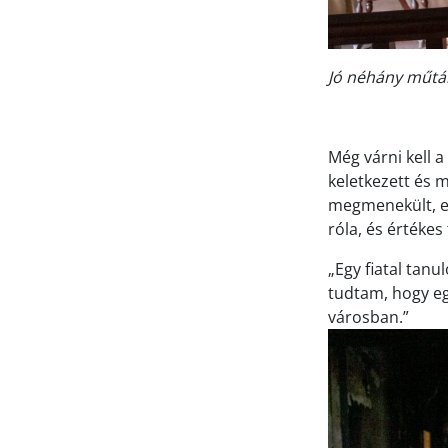
Jó néhány műtá
Még várni kell a
keletkezett és 
megmenekült, egy
róla, és értékes 
„Egy fiatal tanu
tudtam, hogy eg
városban.”