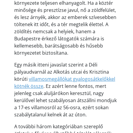
környezete teljesen elhanyagolt. Ha a köztér
minősége és presztízse javul, nő a zöldfelület,
és lesz árnyék, akkor az emberek szívesebben
töltenek itt időt, és a tér megtelik élettel. A
zöldítés nemcsak a helyiek, hanem a
Budapestre érkező látogatók számára is
kellemesebb, barátságosabb és hűsebb
környezetet biztosítana.
Egy másik itteni javaslat szerint a Déli
pályaudvarnál az Alkotás utcai és Krisztina
körúti
villamosmegállókat gyalogosátkelőkkel
kötnék össze
. Ez azért lenne fontos, mert
jelenleg csak aluljárókon keresztül, nagy
kerülővel lehet szabályosan átszállni mondjuk
a 17-es villamosról az 56-osra, ezért sokan
szabálytalanul kelnek át az úton.
A további három kategóriában szereplő