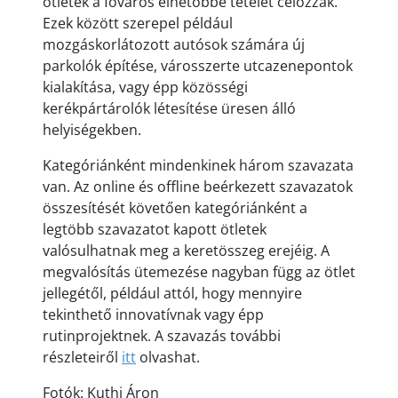
ötletek a főváros élhetőbbé tételét célozzák.
Ezek között szerepel például
mozgáskorlátozott autósok számára új
parkolók építése, városszerte utcazenepontok
kialakítása, vagy épp közösségi
kerékpártárolók létesítése üresen álló
helyiségekben.
Kategóriánként mindenkinek három szavazata
van. Az online és offline beérkezett szavazatok
összesítését követően kategóriánként a
legtöbb szavazatot kapott ötletek
valósulhatnak meg a keretösszeg erejéig. A
megvalósítás ütemezése nagyban függ az ötlet
jellegétől, például attól, hogy mennyire
tekinthető innovatívnak vagy épp
rutinprojektnek. A szavazás további
részleteiről
itt
olvashat.
Fotók: Kuthi Áron