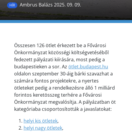
Ambrus Balázs 2025. 09. 09.
HÍR
Összesen 126 ötlet érkezett be a Fővárosi
Önkormányzat közösségi költségvetéséből
fedezett pályázati kiírására, most pedig a
budapestieken a sor. Az
ötlet.budapest.hu
oldalon szeptember 30-áig bárki szavazhat a
számára fontos projektekre, a nyertes
ötleteket pedig a rendelkezésre álló 1 milliárd
forintos keretösszeg terhére a Fővárosi
Önkormányzat megvalósítja. A pályázatban öt
kategóriaba csoportosították a javaslatokat:
helyi
kis
ötletek
,
helyi nagy ötletek
,