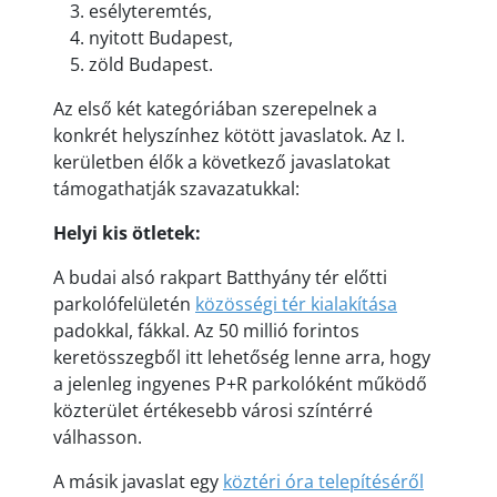
esélyteremtés,
nyitott Budapest,
zöld Budapest.
Az első két kategóriában szerepelnek a
konkrét helyszínhez kötött javaslatok. Az I.
kerületben élők a következő javaslatokat
támogathatják szavazatukkal:
Helyi kis ötletek:
A budai alsó rakpart Batthyány tér előtti
parkolófelületén
közösségi tér kialakítása
padokkal, fákkal. Az 50 millió forintos
keretösszegből itt lehetőség lenne arra, hogy
a jelenleg ingyenes P+R parkolóként működő
közterület értékesebb városi színtérré
válhasson.
A másik javaslat egy
köztéri óra telepítéséről