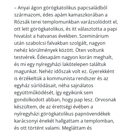
– Anyai ágon görögkatolikus papcsaládból
származom, édes apám kamaszkorában a
Rózsák terei templomunkban varázsolódott el,
ott lett görögkatolikus, és itt választotta a papi
hivatást a hatvanas években. Szeminárium
után szabolcsi falvakban szolgált, nagyon
nehéz körülmények között. Öten voltunk
testvérek. Édesapám nagyon korán meghalt,
és mi egy nyíregyházi lakótelepen találtuk
magunkat. Nehéz időszak volt ez. Gyerekként
is érzékeltük a kommunista rendszer és az
egyház súrlódásait, néha sajnálatos
együttműködését, így egyikünk sem
gondolkodott abban, hogy pap lesz. Orvosnak
készültem, de az érettségi évében a
nyíregyházi görögkatolikus papnövendékek
karácsonyi énekét hallgattam a templomban,
és ott történt valami. Megláttam és