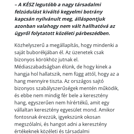
– A KÉSZ legutóbb a nagy társadalmi
felzúdulást kiváltó kegyelmi botrány
kapcsán nyilvánult meg, álláspontjuk
azonban valahogy nem vált hallhatóvá az
ügyről folytatott közéleti párbeszédben.
Közhelyszerű a megállapítás, hogy mindenki a
saját buborékjában él. Az üzenetek csak
bizonyos körökhöz jutnak el.
Médiaszabadságban élünk, de hogy kinek a
hangja hol hallatszik, nem függ attól, hogy az a
hang mennyire tiszta. Az országos sajtó
bizonyos szabályszerűségek mentén működik,
és ebbe nem mindig fér bele a keresztény
hang, egyszerűen nem hírértékű, amit egy
vállaltan keresztény egyesület mond. Amikor
fontosnak érezzük, igyekszünk okosan
megszólalni, és hangot adni a keresztény
értékeknek közéleti és társadalmi