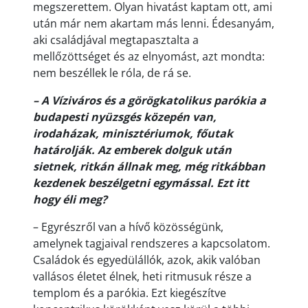
megszerettem. Olyan hivatást kaptam ott, ami
után már nem akartam más lenni. Édesanyám,
aki családjával megtapasztalta a
mellőzöttséget és az elnyomást, azt mondta:
nem beszéllek le róla, de rá se.
– A Víziváros és a görögkatolikus parókia a
budapesti nyüzsgés közepén van,
irodaházak, minisztériumok, főutak
határolják. Az emberek dolguk után
sietnek, ritkán állnak meg, még ritkábban
kezdenek beszélgetni egymással. Ezt itt
hogy éli meg?
– Egyrészről van a hívő közösségünk,
amelynek tagjaival rendszeres a kapcsolatom.
Családok és egyedülállók, azok, akik valóban
vallásos életet élnek, heti ritmusuk része a
templom és a parókia. Ezt kiegészítve