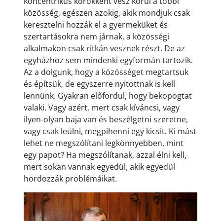
koncentrikus körökként vesz körül a többi
közösség, egészen azokig, akik mondjuk csak
keresztelni hozzák el a gyermeküket és
szertartásokra nem járnak, a közösségi
alkalmakon csak ritkán vesznek részt. De az
egyházhoz sem mindenki egyformán tartozik.
Az a dolgunk, hogy a közösséget megtartsuk
és építsük, de egyszerre nyitottnak is kell
lennünk. Gyakran előfordul, hogy bekopogtat
valaki. Vagy azért, mert csak kíváncsi, vagy
ilyen-olyan baja van és beszélgetni szeretne,
vagy csak leülni, megpihenni egy kicsit. Ki mást
lehet ne megszólítani legkönnyebben, mint
egy papot? Ha megszólítanak, azzal élni kell,
mert sokan vannak egyedül, akik egyedül
hordozzák problémáikat.