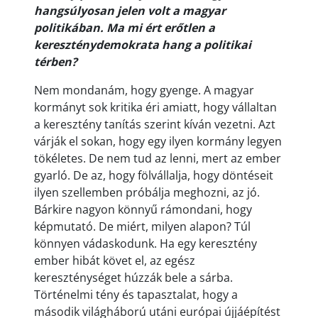
hangsúlyosan jelen volt a magyar
politikában. Ma mi ért erőtlen a
kereszténydemokrata hang a politikai
térben?
Nem mondanám, hogy gyenge. A magyar
kormányt sok kritika éri amiatt, hogy vállaltan
a keresztény tanítás szerint kíván vezetni. Azt
várják el sokan, hogy egy ilyen kormány legyen
tökéletes. De nem tud az lenni, mert az ember
gyarló. De az, hogy fölvállalja, hogy döntéseit
ilyen szellemben próbálja meghozni, az jó.
Bárkire nagyon könnyű rámondani, hogy
képmutató. De miért, milyen alapon? Túl
könnyen vádaskodunk. Ha egy keresztény
ember hibát követ el, az egész
kereszténységet húzzák bele a sárba.
Történelmi tény és tapasztalat, hogy a
második világháború utáni európai újjáépítést