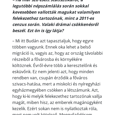
legutóbbi népszámlálás során sokkal
kevesebben vallották magukat valamilyen
felekezethez tartozónak, mint a 2011-es
cenzus során. Valaki drámai csökkenésről
beszél. Ezt ön is így látja?
– Mi itt Budán azt tapasztaljuk, hogy egyre
többen vagyunk. Ennek oka lehet a belső
migráció is, vagyis az, hogy az ország távolabbi
részeiből a fővárosba és környékére
költöznek. Évről-évre több a keresztelőnk és
esküvőnk. Ez nem jelenti azt, hogy minden
rendben van, csupán érződik a főváros
szivacs-hatása, mert a miskolci és nyíregyházi
egyházmegyében csökken a létszámunk. Azt,
hogy ki-ki melyik felekezethez tartozónak vallja
magát, miben hisz, az emberek magánügyként
kezelik. Ezért sokan nem is nyilatkoztak róla,
mert nem volt kötelező. Meggyőződésem,