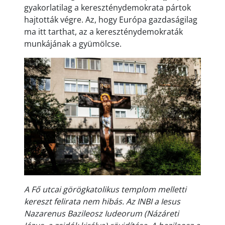
gyakorlatilag a kereszténydemokrata pártok
hajtották végre. Az, hogy Európa gazdaságilag
ma itt tarthat, az a kereszténydemokraták
munkájának a gyümölcse.
A Fő utcai görögkatolikus templom melletti
kereszt felirata nem hibás. Az INBI a Iesus
Nazarenus Bazileosz Iudeorum (Názáreti