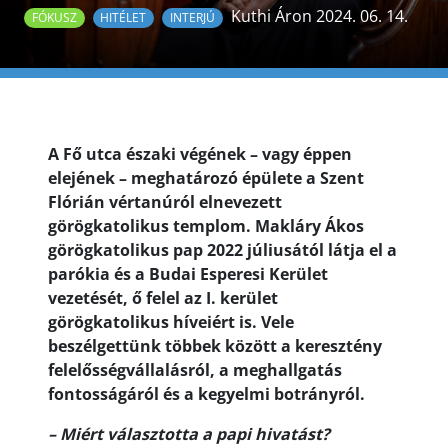
Kuthi Áron 2024. 06. 14.
FÓKUSZ
HITÉLET
INTERJÚ
A Fő utca északi végének – vagy éppen
elejének – meghatározó épülete a Szent
Flórián vértanúról elnevezett
görögkatolikus templom. Makláry Ákos
görögkatolikus pap 2022 júliusától látja el a
parókia és a Budai Esperesi Kerület
vezetését, ő felel az I. kerület
görögkatolikus híveiért is. Vele
beszélgettünk többek között a keresztény
felelősségvállalásról, a meghallgatás
fontosságáról és a kegyelmi botrányról.
– Miért választotta a papi hivatást?