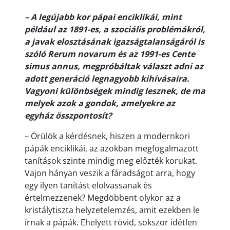
– A legújabb kor pápai enciklikái, mint
például az 1891-es, a szociális problémákról,
a javak elosztásának igazságtalanságáról is
szóló Rerum novarum és az 1991-es Cente
simus annus, megpróbáltak választ adni az
adott generáció legnagyobb kihívásaira.
Vagyoni különbségek mindig lesznek, de ma
melyek azok a gondok, amelyekre az
egyház összpontosít?
– Örülök a kérdésnek, hiszen a modernkori
pápák enciklikái, az azokban megfogalmazott
tanítások szinte mindig meg előzték korukat.
Vajon hányan veszik a fáradságot arra, hogy
egy ilyen tanítást elolvassanak és
értelmezzenek? Megdöbbent olykor az a
kristálytiszta helyzetelemzés, amit ezekben le
írnak a pápák. Ehelyett rövid, sokszor idétlen