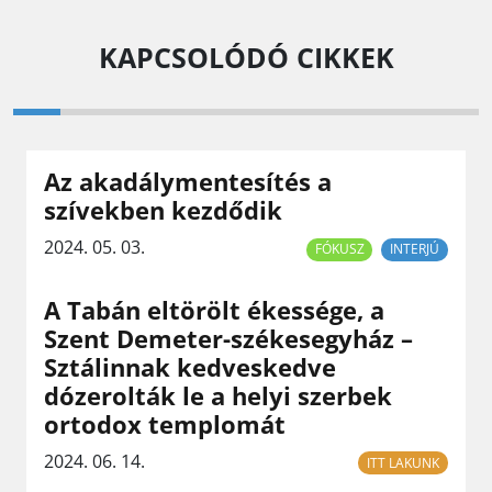
KAPCSOLÓDÓ CIKKEK
Az akadálymentesítés a
szívekben kezdődik
2024. 05. 03.
FÓKUSZ
INTERJÚ
A Tabán eltörölt ékessége, a
Szent Demeter-székesegyház –
Sztálinnak kedveskedve
dózerolták le a helyi szerbek
ortodox templomát
2024. 06. 14.
ITT LAKUNK