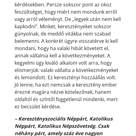
kérdésekben. Persze sokszor pont az okoz
feszültséget, hogy miért nem mondunk erről
vagy arról véleményt. De „legyek után nem kell
kapkodni”. Minket, keresztényeket sokszor
gúnyolnak, de meddő vitákba nem szabad
belemenni. A konkrét ügyre visszatérve ki kell
mondani, hogy ha valaki hibát követett el,
annak vállalnia kell a következményeket. A
kegyelmi ügy kiváló alkalom volt arra, hogy
elismerjük: valaki vállalta a következményeket
és lemondott. Ez keresztényi hozzáállás volt.
Jó lenne, ha ezt nemcsak a keresztény ember
érezné magára nézve kötelezőnek, hanem
oldaltól és színtől függetlenül mindenki, mert
ez becsület kérdése.
– Keresztényszociális Néppárt, Katolikus
Néppárt, Katolikus Népszövetség. Csak
néhány párt, amely száz éve nagyon