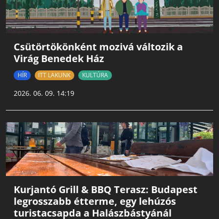
Csütörtökönként mozivá változik a
Virág Benedek Ház
HÍR
ITT LAKUNK
KULTÚRA
2026. 06. 09. 14:19
Kurjantó Grill & BBQ Terasz: Budapest
legrosszabb étterme, egy lehúzós
turistacsapda a Halászbástyánál