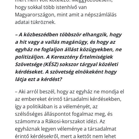
hogy sokkal több istenhívő van
Magyarországon, mint amit a népszámlálás
adatai tükröznek.
– A közbeszédben többször elhangzik, hogy
a hit vagy a vallás magánügy, és hogy az
egyház ne foglaljon állást közügyekben, ne
politizáljon. A Keresztény Értelmiségiek
Szövetsége (KÉSZ) sokszor tárgyal közéleti
kérdéseket. A szövetség elnökeként hogy
látja ezt a kérdést?
– Aki arról beszél, hogy az egyház ne mondja el
az embereket érintő társadalmi kérdésekben,
így a politikában is a véleményét, az
szélsőséges álláspontot fogalmaz meg, és
számomra a Rákosi-korszakot idézi. Az
egyháznak legyen véleménye a társadalmat
érintő kérdésekről, mert a kettőt nem lehet