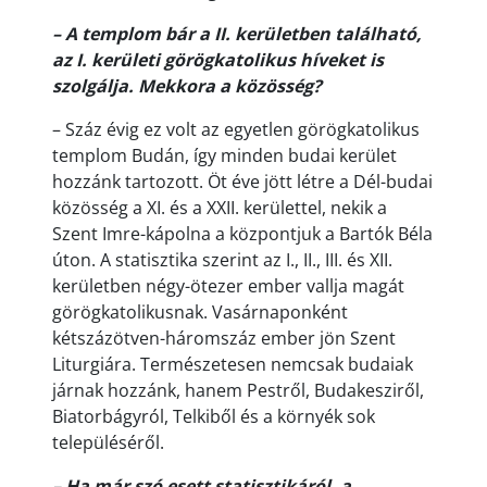
– A templom bár a II. kerületben található,
az I. kerületi görögkatolikus híveket is
szolgálja. Mekkora a közösség?
– Száz évig ez volt az egyetlen görögkatolikus
templom Budán, így minden budai kerület
hozzánk tartozott. Öt éve jött létre a Dél-budai
közösség a XI. és a XXII. kerülettel, nekik a
Szent Imre-kápolna a központjuk a Bartók Béla
úton. A statisztika szerint az I., II., III. és XII.
kerületben négy-ötezer ember vallja magát
görögkatolikusnak. Vasárnaponként
kétszázötven-háromszáz ember jön Szent
Liturgiára. Természetesen nemcsak budaiak
járnak hozzánk, hanem Pestről, Budakesziről,
Biatorbágyról, Telkiből és a környék sok
településéről.
– Ha már szó esett statisztikáról, a