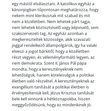
egy mástól elválasztani. A katolikus egyház a
kánonjogban tűpontosan meghatározza, hogy
nekem mint klerikusnak mit szabad és mit
nem a közéletben. Nem lehetek párt tagja,
nem lehetek köztisztviselő vagy képviselő, sem
szakszervezeti tag. Az egyház azonban a
megkereszteltek közössége, akik szavazati
joggal rendelkező állampolgárok, így ha valaki
elveszi a jogot bárkitől, hogy a közéletben
részt vegyen, és véleményformáló legyen, az
nem demokrata. Szent II. János Pál pápa
mondta, hogy a keresztényeknek nem
lehetőségük, hanem kötelességük a politikai
életben való részvétel. A keresztényeknek az
evangélium tanítását a politikai életben is
érvényesíteniük kell, Jézus Krisztus tanítását
bele kell vinnünk a hétköznapokba, hiszen
meggyőződésünk, hogy ez mindenkinek jó.