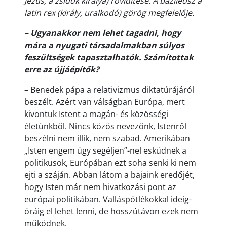
Jézus, a zsidók királya) rövidítése. A bazileosz a
latin rex (király, uralkodó) görög megfelelője.
– Ugyanakkor nem lehet tagadni, hogy
mára a nyugati társadalmakban súlyos
feszültségek tapasztalhatók. Számítottak
erre az újjáépítők?
– Benedek pápa a relativizmus diktatúrájáról
beszélt. Azért van válságban Európa, mert
kivontuk Istent a magán- és közösségi
életünkből. Nincs közös nevezőnk, Istenről
beszélni nem illik, nem szabad. Amerikában
„Isten engem úgy segéljen”-nel esküdnek a
politikusok, Európában ezt soha senki ki nem
ejti a száján. Abban látom a bajaink eredőjét,
hogy Isten már nem hivatkozási pont az
európai politikában. Valláspótlékokkal ideig-
óráig el lehet lenni, de hosszútávon ezek nem
működnek.