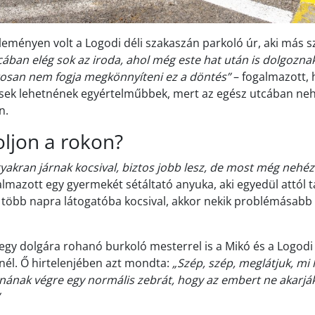
eményen volt a Logodi déli szakaszán parkoló úr, aki más 
cában elég sok az iroda, ahol még este hat után is dolgoznak
tosan nem fogja megkönnyíteni ez a döntés”
– fogalmazott, 
lések lehetnének egyértelműbbek, mert az egész utcában neh
n.
oljon a rokon?
yakran járnak kocsival, biztos jobb lesz, de most még nehéz
lmazott egy gyermekét sétáltató anyuka, aki egyedül attól t
több napra látogatóba kocsival, akkor nekik problémásabb 
 egy dolgára rohanó burkoló mesterrel is a Mikó és a Logodi
él. Ő hirtelenjében azt mondta:
„Szép, szép, meglátjuk, mi 
álnának végre egy normális zebrát, hogy az embert ne akarják