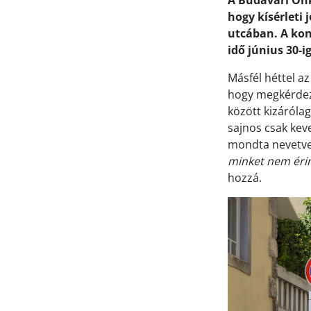
A Budavári Önk
hogy kísérleti 
utcában. A konk
idő június 30-i
Másfél héttel a
hogy megkérdezz
között kizáróla
sajnos csak kev
mondta nevetve 
minket nem érin
hozzá.