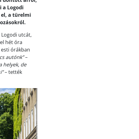
 döntött arról,
i a Logodi
el, a türelmi
tozásokról.
 Logodi utcát,
el hét óra
 esti órákban
cs autónk”
–
a helyek, de
i”
– tették