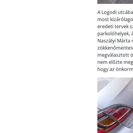
A Logodi utcába
most kizárólago
eredeti tervek 
parkolóhelyek, á
Naszályi Márta
zökkenőmentes
megválasztott ö
nem előzte meg 
hogy az önkormá