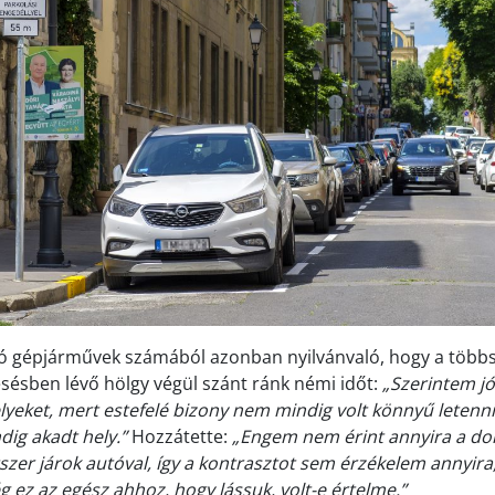
ló gépjárművek számából azonban nyilvánvaló, hogy a több
ésésben lévő hölgy végül szánt ránk némi időt:
„Szerintem jó
elyeket, mert estefelé bizony nem mindig volt könnyű letenni 
dig akadt hely.”
Hozzátette:
„Engem nem érint annyira a dol
tszer járok autóval, így a kontrasztot sem érzékelem annyira
g ez az egész ahhoz, hogy lássuk, volt-e értelme.”