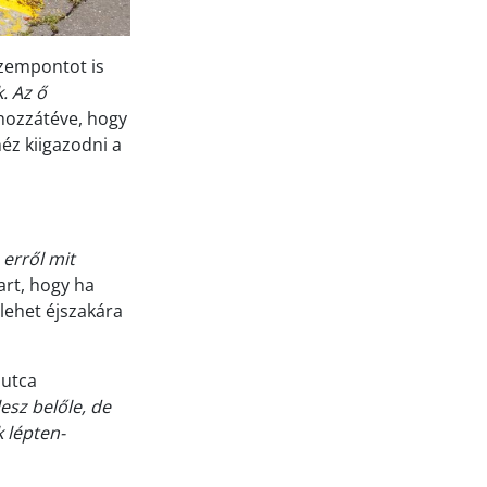
szempontot is
. Az ő
hozzátéve, hogy
éz kiigazodni a
 erről mit
art, hogy ha
lehet éjszakára
 utca
lesz belőle, de
 lépten-