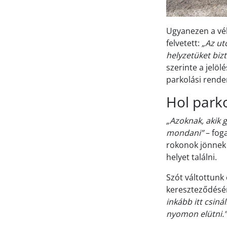
Ugyanezen a vél
felvetett:
„Az ut
helyzetüket biz
szerinte a jelö
parkolási rende
Hol park
„Azoknak, akik g
mondani”
– foga
rokonok jönnek 
helyet találni.
Szót váltottunk
kereszteződésén
inkább itt csin
nyomon elütni.”