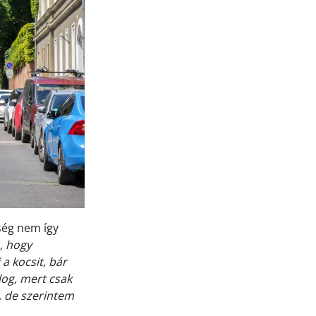
ség nem így
, hogy
a kocsit, bár
og, mert csak
, de szerintem