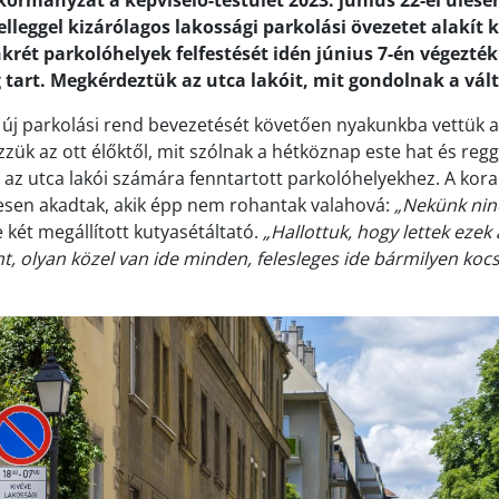
ormányzat a képviselő-testület 2023. június 22-ei ülésén
jelleggel kizárólagos lakossági parkolási övezetet alakít k
rét parkolóhelyek felfestését idén június 7-én végezték 
g tart. Megkérdeztük az utca lakóit, mit gondolnak a vál
z új parkolási rend bevezetését követően nyakunkba vettük a
ük az ott élőktől, mit szólnak a hétköznap este hat és regg
g az utca lakói számára fenntartott parkolóhelyekhez. A kora
esen akadtak, akik épp nem rohantak valahová:
„Nekünk nin
két megállított kutyasétáltató.
„Hallottuk, hogy lettek ezek 
t, olyan közel van ide minden, felesleges ide bármilyen kocs