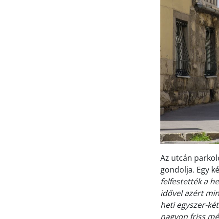
Az utcán parko
gondolja. Egy k
felfestették a h
idővel azért min
heti egyszer-ké
nagyon friss mé