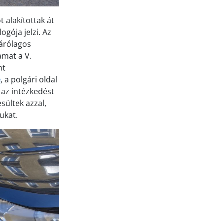
 alakítottak át
gója jelzi. Az
zárólagos
amat a V.
nt
e
, a polgári oldal
 az intézkedést
sültek azzal,
ukat.