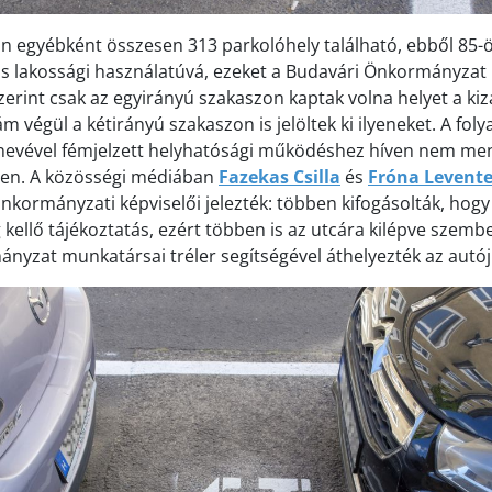
n egyébként összesen 313 parkolóhely található, ebből 85-öt
s lakossági használatúvá, ezeket a Budavári Önkormányzat lo
szerint csak az egyirányú szakaszon kaptak volna helyet a ki
m végül a kétirányú szakaszon is jelöltek ki ilyeneket. A foly
 nevével fémjelzett helyhatósági működéshez híven nem me
en. A közösségi médiában
Fazekas Csilla
és
Fróna Levent
nkormányzati képviselői jelezték: többen kifogásolták, hogy
kellő tájékoztatás, ezért többen is az utcára kilépve szembe
nyzat munkatársai tréler segítségével áthelyezték az autój