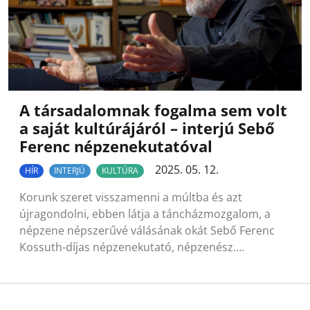
A társadalomnak fogalma sem volt
a saját kultúrájáról – interjú Sebő
Ferenc népzenekutatóval
2025. 05. 12.
HÍR
INTERJÚ
KULTÚRA
Korunk szeret visszamenni a múltba és azt
újragondolni, ebben látja a táncházmozgalom, a
népzene népszerűvé válásának okát Sebő Ferenc
Kossuth-díjas népzenekutató, népzenész….