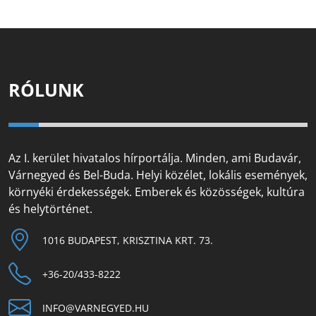
RÓLUNK
Az I. kerület hivatalos hírportálja. Minden, ami Budavár,
Várnegyed és Bel-Buda. Helyi közélet, lokális események,
környéki érdekességek. Emberek és közösségek, kultúra
és helytörténet.
1016 BUDAPEST, KRISZTINA KRT. 73.
+36-20/433-8222
INFO@VARNEGYED.HU