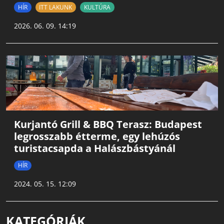
HÍR
ITT LAKUNK
KULTÚRA
2026. 06. 09. 14:19
Kurjantó Grill & BBQ Terasz: Budapest
legrosszabb étterme, egy lehúzós
turistacsapda a Halászbástyánál
HÍR
2024. 05. 15. 12:09
KATEGÓRIÁK