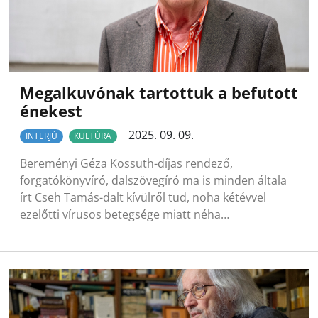
Megalkuvónak tartottuk a befutott
énekest
2025. 09. 09.
INTERJÚ
KULTÚRA
Bereményi Géza Kossuth-díjas rendező,
forgatókönyvíró, dalszövegíró ma is minden általa
írt Cseh Tamás-dalt kívülről tud, noha kétévvel
ezelőtti vírusos betegsége miatt néha…