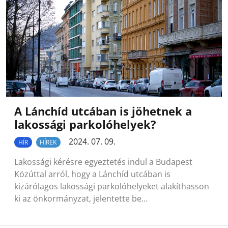
A Lánchíd utcában is jöhetnek a
lakossági parkolóhelyek?
2024. 07. 09.
HÍR
HÍREK
Lakossági kérésre egyeztetés indul a Budapest
Közúttal arról, hogy a Lánchíd utcában is
kizárólagos lakossági parkolóhelyeket alakíthasson
ki az önkormányzat, jelentette be…