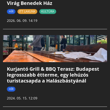
Virág Benedek Ház
HÍR
ITT LAKUNK
KULTÚRA
2026. 06. 09. 14:19
Kurjantó Grill & BBQ Terasz: Budapest
legrosszabb étterme, egy lehúzós
turistacsapda a Halászbástyánál
HÍR
2024. 05. 15. 12:09