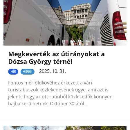
Megkeverték az útirányokat a
Dózsa György térnél
2025. 10. 31.
HÍR
HÍREK
Fontos mérföldkövéhez érkezett a vári
turistabuszok közlekedésének ügye, ami azt is
jelenti, hogy az ott rutinból közlekedők könnyen
bajba kerülhetnek. Október 30-ától…