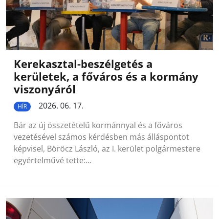
Kerekasztal-beszélgetés a
kerületek, a főváros és a kormány
viszonyáról
2026. 06. 17.
HÍR
Bár az új összetételű kormánnyal és a főváros
vezetésével számos kérdésben más álláspontot
képvisel, Böröcz László, az I. kerület polgármestere
egyértelművé tette:…