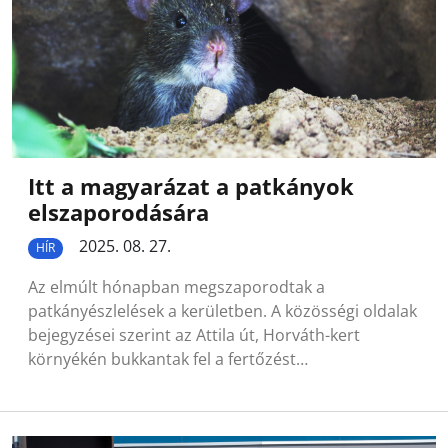
Itt a magyarázat a patkányok
elszaporodására
2025. 08. 27.
HÍR
Az elmúlt hónapban megszaporodtak a
patkányészlelések a kerületben. A közösségi oldalak
bejegyzései szerint az Attila út, Horváth-kert
környékén bukkantak fel a fertőzést…