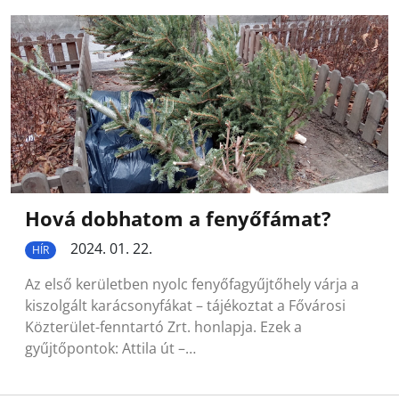
Hová dobhatom a fenyőfámat?
2024. 01. 22.
HÍR
Az első kerületben nyolc fenyőfagyűjtőhely várja a
kiszolgált karácsonyfákat – tájékoztat a Fővárosi
Közterület-fenntartó Zrt. honlapja. Ezek a
gyűjtőpontok: Attila út –…