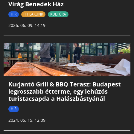
Virág Benedek Ház
HÍR
ITT LAKUNK
KULTÚRA
2026. 06. 09. 14:19
Kurjantó Grill & BBQ Terasz: Budapest
legrosszabb étterme, egy lehúzós
turistacsapda a Halászbástyánál
HÍR
2024. 05. 15. 12:09