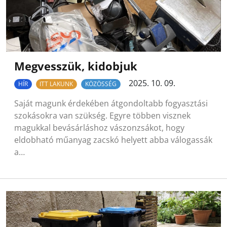
Megvesszük, kidobjuk
2025. 10. 09.
HÍR
ITT LAKUNK
KÖZÖSSÉG
Saját magunk érdekében átgondoltabb fogyasztási
szokásokra van szükség. Egyre többen visznek
magukkal bevásárláshoz vászonzsákot, hogy
eldobható műanyag zacskó helyett abba válogassák
a…