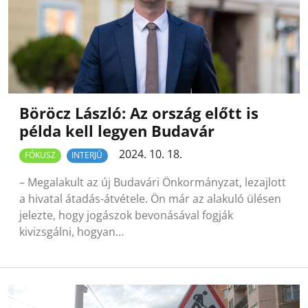
Böröcz László: Az ország előtt is
példa kell legyen Budavár
2024. 10. 18.
FÓKUSZ
INTERJÚ
– Megalakult az új Budavári Önkormányzat, lezajlott
a hivatal átadás-átvétele. Ön már az alakuló ülésen
jelezte, hogy jogászok bevonásával fogják
kivizsgálni, hogyan…