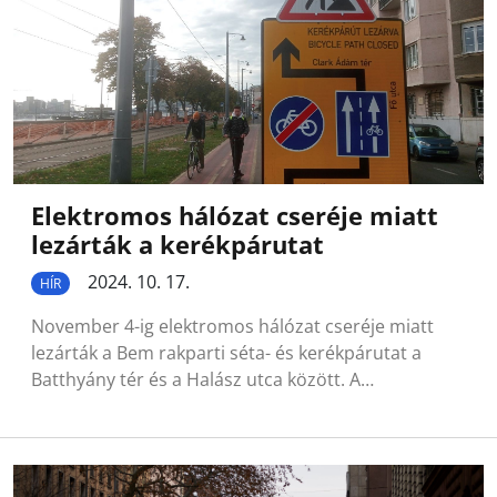
Elektromos hálózat cseréje miatt
lezárták a kerékpárutat
2024. 10. 17.
HÍR
November 4-ig elektromos hálózat cseréje miatt
lezárták a Bem rakparti séta- és kerékpárutat a
Batthyány tér és a Halász utca között. A…