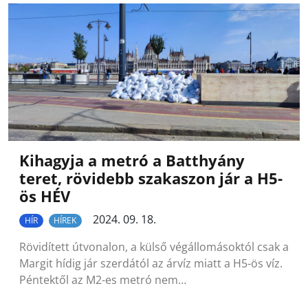
Kihagyja a metró a Batthyány
teret, rövidebb szakaszon jár a H5-
ös HÉV
2024. 09. 18.
HÍR
HÍREK
Rövidített útvonalon, a külső végállomásoktól csak a
Margit hídig jár szerdától az árvíz miatt a H5-ös víz.
Péntektől az M2-es metró nem…