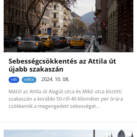
Sebességcsökkentés az Attila út
újabb szakaszán
2024. 10. 08.
HÍR
HÍREK
Mától az Attila út Alagút utca és Mikó utca közötti
szakaszán a korábbi 50-ről 40 kilométer per órára
csökkentik a megengedett sebességet…