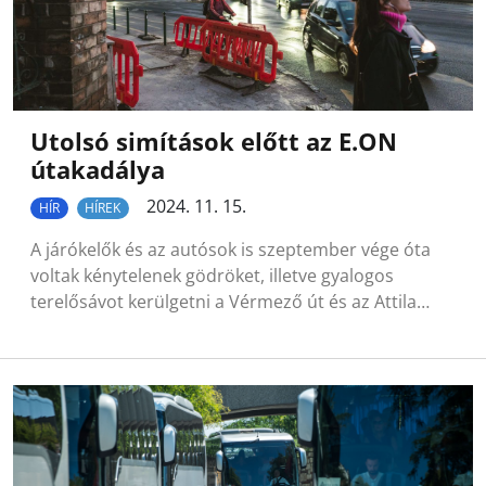
Utolsó simítások előtt az E.ON
útakadálya
2024. 11. 15.
HÍR
HÍREK
A járókelők és az autósok is szeptember vége óta
voltak kénytelenek gödröket, illetve gyalogos
terelősávot kerülgetni a Vérmező út és az Attila…