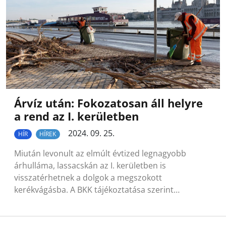
Árvíz után: Fokozatosan áll helyre
a rend az I. kerületben
2024. 09. 25.
HÍR
HÍREK
Miután levonult az elmúlt évtized legnagyobb
árhulláma, lassacskán az I. kerületben is
visszatérhetnek a dolgok a megszokott
kerékvágásba. A BKK tájékoztatása szerint…