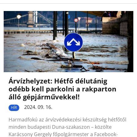
Árvízhelyzet: Hétfő délutánig
odébb kell parkolni a rakparton
álló gépjárművekkel!
2024. 09. 16.
HÍR
Harmadfokú az árvízvédekezési készültség hétfőtől
minden budapesti Duna-szakaszon – közölte
Karácsony Gergely főpolgármester a Facebook-