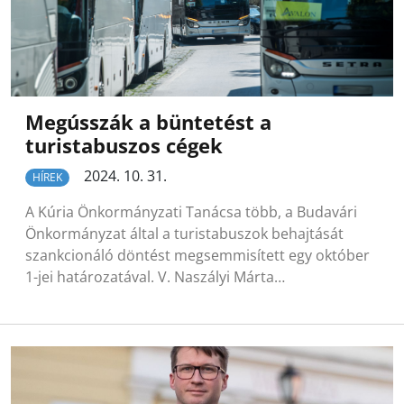
Megússzák a büntetést a
turistabuszos cégek
2024. 10. 31.
HÍREK
A Kúria Önkormányzati Tanácsa több, a Budavári
Önkormányzat által a turistabuszok behajtását
szankcionáló döntést megsemmisített egy október
1-jei határozatával. V. Naszályi Márta…