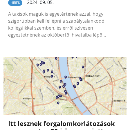
2024. 09. 05.
HÍREK
A taxisok maguk is egyetértenek azzal, hogy
szigorúbban kell fellépni a szabálytalankodó
kollégáikkal szemben, és erről szívesen
egyeztetnének az októbertől hivatalba lépő…
Itt lesznek forgalomkorlátozások