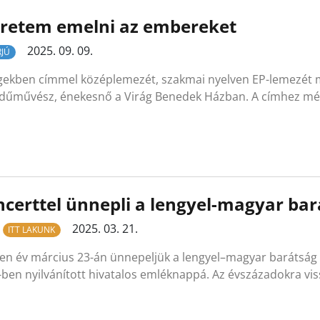
eretem emelni az embereket
2025. 09. 09.
RJÚ
egekben címmel középlemezét, szakmai nyelven EP-lemezét m
dűművész, énekesnő a Virág Benedek Házban. A címhez mé
certtel ünnepli a lengyel-magyar ba
2025. 03. 21.
ITT LAKUNK
en év március 23-án ünnepeljük a lengyel–magyar barátság 
-ben nyilvánított hivatalos emléknappá. Az évszázadokra vi