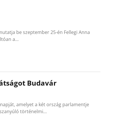
utatja be szeptember 25-én Fellegi Anna
ltóan a…
rátságot Budavár
napját, amelyet a két ország parlamentje
sszanyúló történelmi…