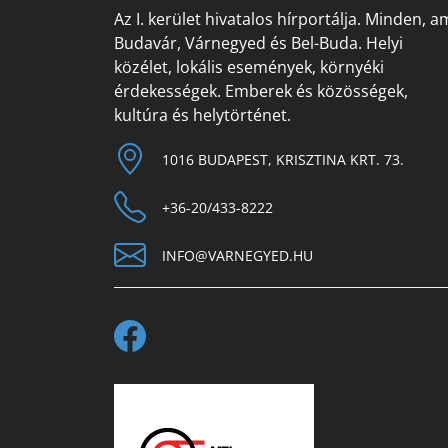
Az I. kerület hivatalos hírportálja. Minden, a
Budavár, Várnegyed és Bel-Buda. Helyi
közélet, lokális események, környéki
érdekességek. Emberek és közösségek,
kultúra és helytörténet.
1016 BUDAPEST, KRISZTINA KRT. 73.
+36-20/433-8222
INFO@VARNEGYED.HU