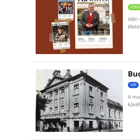
FÓKU
Idén 
élete
Bu
HÍR
A mo
kávéh