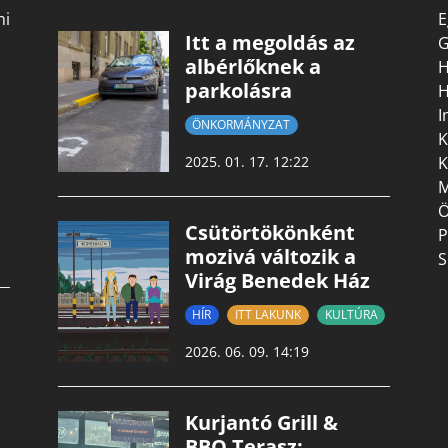
mi
E
Itt a megoldás az
G
albérlőknek a
H
parkolásra
H
I
ÖNKORMÁNYZAT
K
K
2025. 01. 17. 12:22
M
Ö
Csütörtökönként
P
mozivá változik a
S
Virág Benedek Ház
HÍR
ITT LAKUNK
KULTÚRA
2026. 06. 09. 14:19
Kurjantó Grill &
BBQ Terasz: