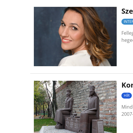
Sz
INTE
Fell
hege
Kon
HÍR
Mind
2007