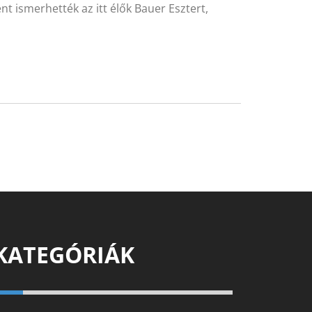
t ismerhették az itt élők Bauer Esztert,
KATEGÓRIÁK