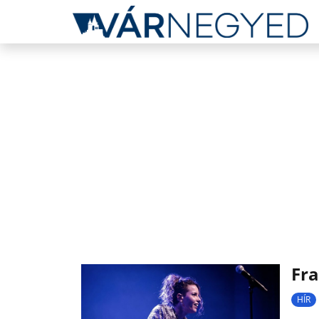
Fra
HÍR