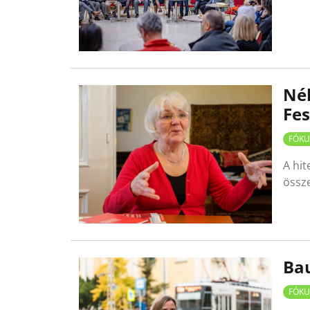
Néh
Fes
FÓKU
A hi
össz
Bau
FÓKU