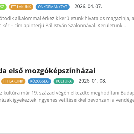
2026. 04. 07.
SZ
ITT LAKUNK
ÖNKORMÁNYZAT
ötödik alkalommal érkezik kerületünk hivatalos magazinja, a
t kér – címlapinterjú Pál István Szalonnával. Kerületünk…
da első mozgóképszínházai
2026. 01. 08.
ITT LAKUNK
KÖZÖSSÉG
KULTÚRA
zikultúra már 19. század végén elkezdte meghódítani Budap
ázak igyekeztek ingyenes vetítéseikkel bevonzani a vendég