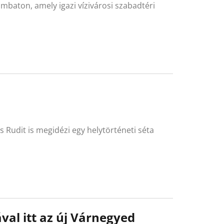
zombaton, amely igazi vízivárosi szabadtéri
s Rudit is megidézi egy helytörténeti séta
ával itt az új Várnegyed