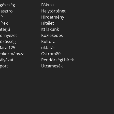
gészség
Fókusz
asztro
Helytörténet
ír
Hirdetmény
írek
Hitélet
nterjú
Itt lakunk
örnyezet
Közlekedés
özösség
Kultúra
árai125
oktatás
nkormányzat
Ostrom80
ályázat
Rendőrségi hírek
port
Utcamesék