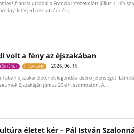
t lesz francia utcabál a Francia Intézet előtt július 11-én s
mány: kiterjed a Fő utcára és a…
i volt a fény az éjszakában
2026. 06. 16.
TÖRTÉNET
ITT LAKUNK
i Tabán éjszakai életének legendás kísérő jelenségét, Lámpá
zeumok Éjszakáján június 20-án, szombaton. A…
ultúra életet kér – Pál István Szalonn