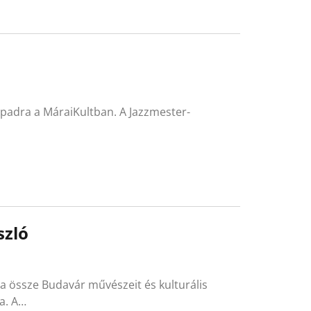
ínpadra a MáraiKultban. A Jazzmester-
szló
ta össze Budavár művészeit és kulturális
a. A…