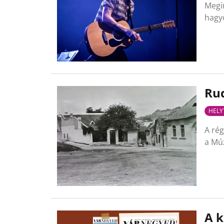
Megin
hagyo
Rud
HELY
A rég
a Mú
A k