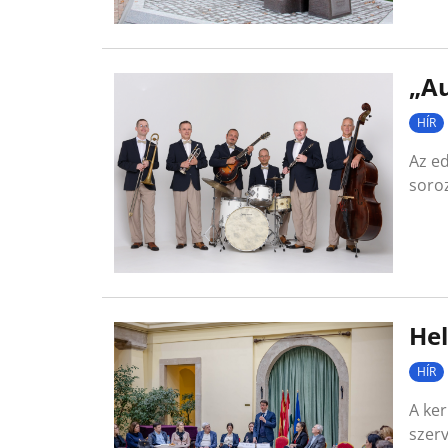
„A
HÍR
Az ed
soro
Hel
HÍR
A ker
szer