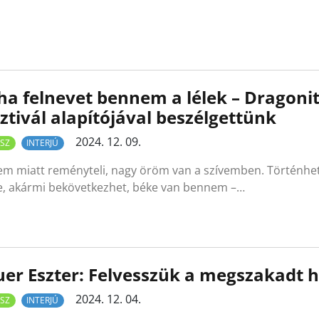
a felnevet bennem a lélek – Dragonit
ztivál alapítójával beszélgettünk
2024. 12. 09.
SZ
INTERJÚ
tem miatt reményteli, nagy öröm van a szívemben. Történhe
e, akármi bekövetkezhet, béke van bennem –…
er Eszter: Felvesszük a megszakadt
2024. 12. 04.
SZ
INTERJÚ