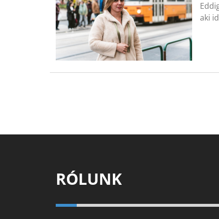
Eddig
aki i
RÓLUNK