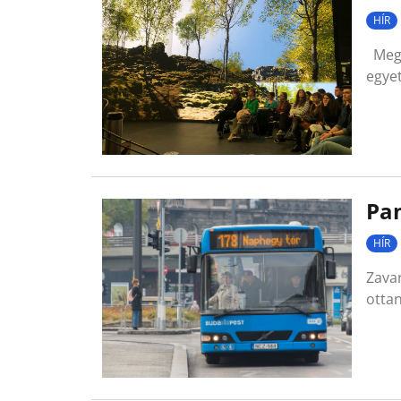
HÍR
Megt
egyet
Pan
HÍR
Zavar
otta