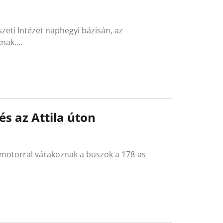
ti Intézet naphegyi bázisán, az
knak….
 az Attila úton
 motorral várakoznak a buszok a 178-as