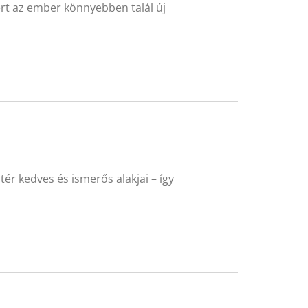
rt az ember könnyebben talál új
ér kedves és ismerős alakjai – így