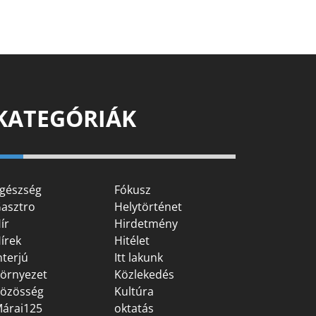
KATEGÓRIÁK
gészség
Fókusz
asztro
Helytörténet
ír
Hirdetmény
írek
Hitélet
nterjú
Itt lakunk
örnyezet
Közlekedés
özösség
Kultúra
árai125
oktatás