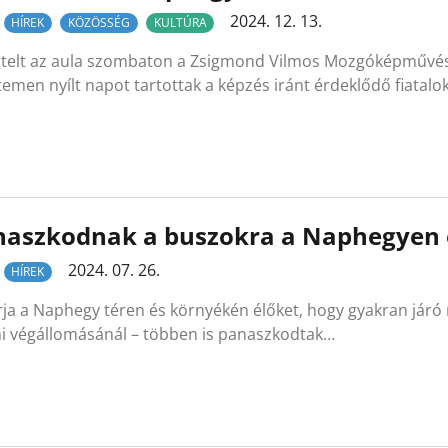
2024. 12. 13.
HÍREK
KÖZÖSSÉG
KULTÚRA
elt az aula szombaton a Zsigmond Vilmos Mozgóképművésze
emen nyílt napot tartottak a képzés iránt érdeklődő fiatalo
aszkodnak a buszokra a Naphegyen és
2024. 07. 26.
HÍREK
ja a Naphegy téren és környékén élőket, hogy gyakran járó
ni végállomásánál – többen is panaszkodtak…