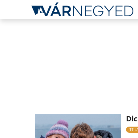
Dic
ITT 