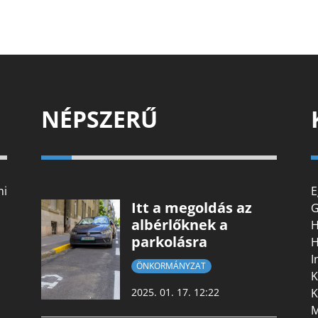
NÉPSZERŰ
mi
E
Itt a megoldás az
G
albérlőknek a
H
parkolásra
H
I
ÖNKORMÁNYZAT
K
K
2025. 01. 17. 12:22
M