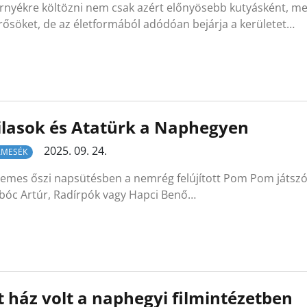
örnyékre költözni nem csak azért előnyösebb kutyásként, me
rősöket, de az életformából adódóan bejárja a kerületet…
lasok és Atatürk a Naphegyen
2025. 09. 24.
AMESÉK
lemes őszi napsütésben a nemrég felújított Pom Pom játszót
óc Artúr, Radírpók vagy Hapci Benő…
t ház volt a naphegyi filmintézetben