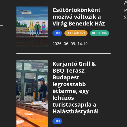
Ö
Csütörtökönként
P
mozivá változik a
S
Virág Benedek Ház
HÍR
ITT LAKUNK
KULTÚRA
2026. 06. 09. 14:19
Kurjantó Grill &
BBQ Terasz:
Budapest
legrosszabb
étterme, egy
lehúzós
turistacsapda a
Halászbástyánál
HÍR