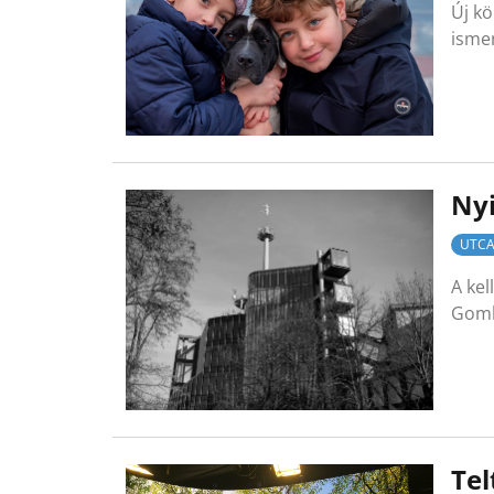
Új k
isme
Nyi
UTC
A kel
Gomb
Tel