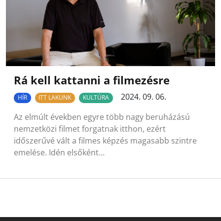
Rá kell kattanni a filmezésre
2024. 09. 06.
HÍR
ITT LAKUNK
KULTÚRA
Az elmúlt években egyre több nagy beruházású
nemzetközi filmet forgatnak itthon, ezért
időszerűvé vált a filmes képzés magasabb szintre
emelése. Idén elsőként…