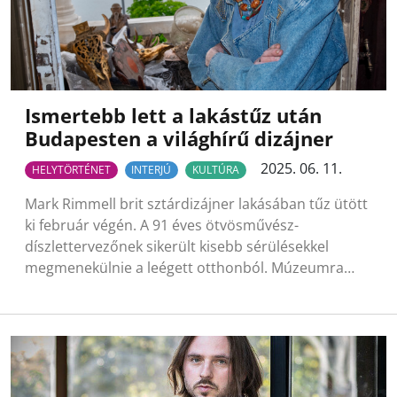
Ismertebb lett a lakástűz után
Budapesten a világhírű dizájner
2025. 06. 11.
HELYTÖRTÉNET
INTERJÚ
KULTÚRA
Mark Rimmell brit sztárdizájner lakásában tűz ütött
ki február végén. A 91 éves ötvösművész-
díszlettervezőnek sikerült kisebb sérülésekkel
megmenekülnie a leégett otthonból. Múzeumra…