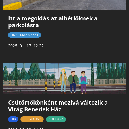
Itt a megoldás az albérlőknek a
parkolásra
ÖNKORMÁNYZAT
2025. 01. 17. 12:22
Csütörtökönként mozivá változik a
Virág Benedek Ház
HÍR
ITT LAKUNK
KULTÚRA