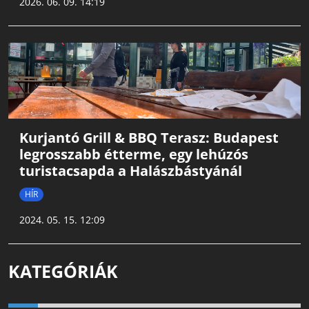
2026. 06. 09. 14:19
Kurjantó Grill & BBQ Terasz: Budapest
legrosszabb étterme, egy lehúzós
turistacsapda a Halászbástyánál
HÍR
2024. 05. 15. 12:09
KATEGÓRIÁK