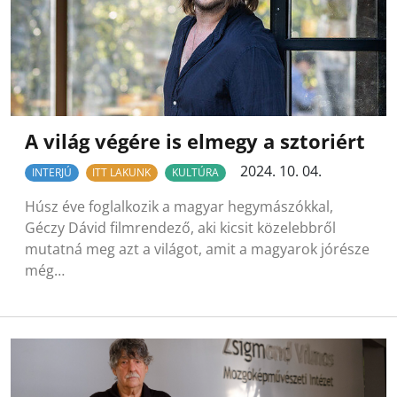
A világ végére is elmegy a sztoriért
2024. 10. 04.
INTERJÚ
ITT LAKUNK
KULTÚRA
Húsz éve foglalkozik a magyar hegymászókkal,
Géczy Dávid filmrendező, aki kicsit közelebbről
mutatná meg azt a világot, amit a magyarok jórésze
még…