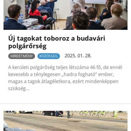
Új tagokat toboroz a budavári
polgárőrség
2025. 01. 28.
HIRDETMÉNY
KÖZÖSSÉG
A kerületi polgárőség teljes létszáma 46 fő, de ennél
kevesebb a ténylegesen „hadra fogható” ember,
magas a tagok átlagéletkora, ezért mindenképpen
szükség…