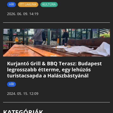
HÍR
ITT LAKUNK
KULTÚRA
2026. 06. 09. 14:19
Kurjantó Grill & BBQ Terasz: Budapest
legrosszabb étterme, egy lehúzós
turistacsapda a Halászbástyánál
HÍR
2024. 05. 15. 12:09
KATEGÓRIÁK