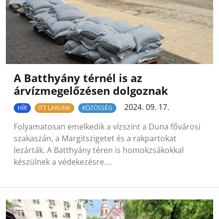
A Batthyány térnél is az
árvízmegelőzésen dolgoznak
2024. 09. 17.
HÍR
ITT LAKUNK
KÖZÖSSÉG
Folyamatosan emelkedik a vízszint a Duna fővárosi
szakaszán, a Margitszigetet és a rakpartokat
lezárták. A Batthyány téren is homokzsákokkal
készülnek a védekezésre….