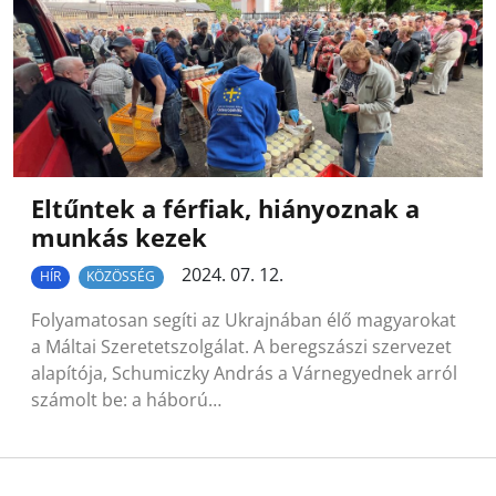
Eltűntek a férfiak, hiányoznak a
munkás kezek
2024. 07. 12.
HÍR
KÖZÖSSÉG
Folyamatosan segíti az Ukrajnában élő magyarokat
a Máltai Szeretetszolgálat. A beregszászi szervezet
alapítója, Schumiczky András a Várnegyednek arról
számolt be: a háború…