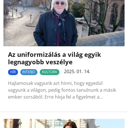
Az uniformizálás a világ egyik
legnagyobb veszélye
2025. 01. 14.
HÍR
INTERJÚ
KULTÚRA
Hajlamosak vagyunk azt hinni, hogy egyedül
vagyunk a világon, pedig fontos tanulnunk a másik
ember sorsából. Erre hívja fel a figyelmet a…