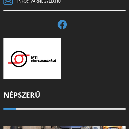
INFO@VARNEGYED.HU
NÉPSZERŰ