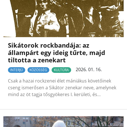
Sikátorok rockbandája: az
állampárt egy ideig tűrte, majd
tiltotta a zenekart
2026. 01. 16.
INTERJÚ
KÖZÖSSÉG
KULTÚRA
Csak a hazai rockzenei élet mániákus követőinek
cseng ismerősen a Sikátor zenekar neve, amelynek
mind az öt tagja tősgyökeres I. kerületi, és…