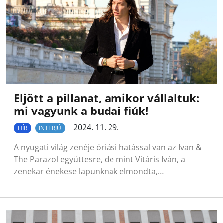
Eljött a pillanat, amikor vállaltuk:
mi vagyunk a budai fiúk!
2024. 11. 29.
HÍR
INTERJÚ
A nyugati világ zenéje óriási hatással van az Ivan &
The Parazol együttesre, de mint Vitáris Iván, a
zenekar énekese lapunknak elmondta,…