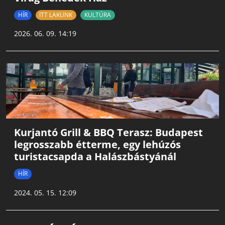
HÍR
ITT LAKUNK
KULTÚRA
2026. 06. 09. 14:19
Kurjantó Grill & BBQ Terasz: Budapest
legrosszabb étterme, egy lehúzós
turistacsapda a Halászbástyánál
HÍR
2024. 05. 15. 12:09