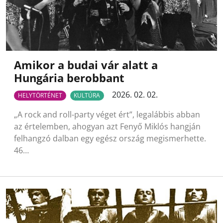
Amikor a budai vár alatt a
Hungária berobbant
2026. 02. 02.
HELYTÖRTÉNET
KULTÚRA
„A rock and roll-party véget ért”, legalábbis abban
az értelemben, ahogyan azt Fenyő Miklós hangján
felhangzó dalban egy egész ország megismerhette.
46…