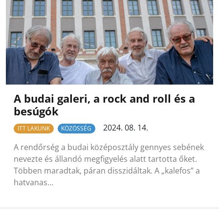
A budai galeri, a rock and roll és a
besúgók
2024. 08. 14.
ITT LAKUNK
KÖZÖSSÉG
A rendőrség a budai középosztály gennyes sebének
nevezte és állandó megfigyelés alatt tartotta őket.
Többen maradtak, páran disszidáltak. A „kalefos” a
hatvanas…