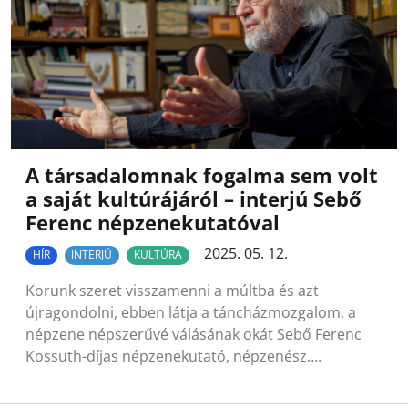
A társadalomnak fogalma sem volt
a saját kultúrájáról – interjú Sebő
Ferenc népzenekutatóval
2025. 05. 12.
HÍR
INTERJÚ
KULTÚRA
Korunk szeret visszamenni a múltba és azt
újragondolni, ebben látja a táncházmozgalom, a
népzene népszerűvé válásának okát Sebő Ferenc
Kossuth-díjas népzenekutató, népzenész….