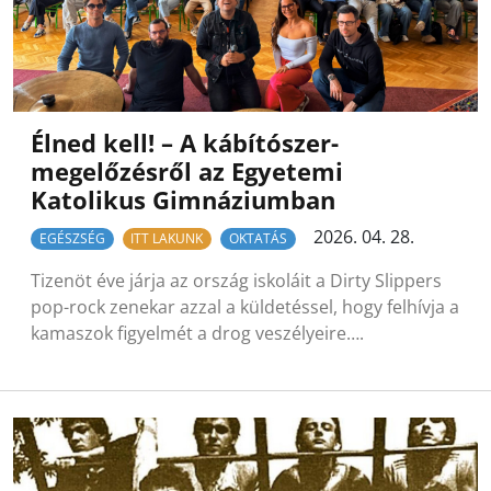
Élned kell! – A kábítószer-
megelőzésről az Egyetemi
Katolikus Gimnáziumban
2026. 04. 28.
EGÉSZSÉG
ITT LAKUNK
OKTATÁS
Tizenöt éve járja az ország iskoláit a Dirty Slippers
pop-rock zenekar azzal a küldetéssel, hogy felhívja a
kamaszok figyelmét a drog veszélyeire….