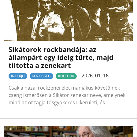
Sikátorok rockbandája: az
állampárt egy ideig tűrte, majd
tiltotta a zenekart
2026. 01. 16.
INTERJÚ
KÖZÖSSÉG
KULTÚRA
Csak a hazai rockzenei élet mániákus követőinek
cseng ismerősen a Sikátor zenekar neve, amelynek
mind az öt tagja tősgyökeres I. kerületi, és…