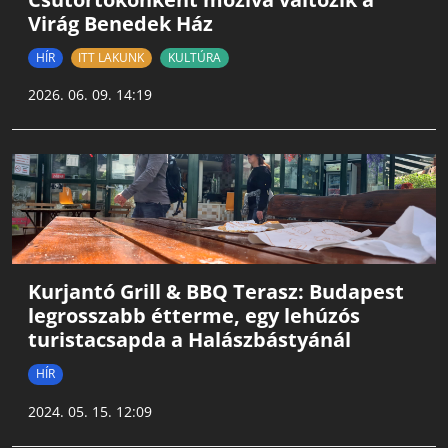
Virág Benedek Ház
HÍR
ITT LAKUNK
KULTÚRA
2026. 06. 09. 14:19
Kurjantó Grill & BBQ Terasz: Budapest
legrosszabb étterme, egy lehúzós
turistacsapda a Halászbástyánál
HÍR
2024. 05. 15. 12:09