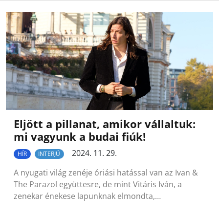
Eljött a pillanat, amikor vállaltuk:
mi vagyunk a budai fiúk!
2024. 11. 29.
HÍR
INTERJÚ
A nyugati világ zenéje óriási hatással van az Ivan &
The Parazol együttesre, de mint Vitáris Iván, a
zenekar énekese lapunknak elmondta,…