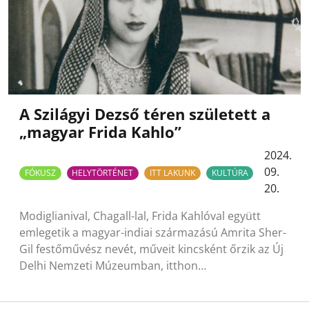
A Szilágyi Dezső téren született a
„magyar Frida Kahlo”
2024.
09.
FÓKUSZ
HELYTÖRTÉNET
ITT LAKUNK
KULTÚRA
20.
Modiglianival, Chagall-lal, Frida Kahlóval együtt
emlegetik a magyar-indiai származású Amrita Sher-
Gil festőművész nevét, műveit kincsként őrzik az Új
Delhi Nemzeti Múzeumban, itthon…