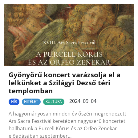
Gyönyörű koncert varázsolja el a
lelkünket a Szilágyi Dezső téri
templomban
2024. 09. 04.
HÍR
HITÉLET
KULTÚRA
A hagyományosan minden év őszén megrendezett
Ars Sacra Fesztivál keretében nagyszerű koncertet
hallhatunk a Purcell Kórus és az Orfeo Zenekar
előadásában szeptember…