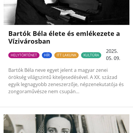
Bartók Béla élete és emlékezete a
Vízivárosban
2025.
HELYTÖRTÉNET
HÍR
ITT LAKUNK
KULTÚRA
05. 09.
Bartók Béla neve egyet jelent a magyar zenei
örökség világszintű kiteljesedésével. A XX. század
egyik legnagyobb zeneszerzője, népzenekutatója és
zongoraművésze nem csupán…