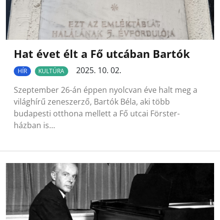
Hat évet élt a Fő utcában Bartók
2025. 10. 02.
HÍR
KULTÚRA
Szeptember 26-án éppen nyolcvan éve halt meg a
világhírű zeneszerző, Bartók Béla, aki több
budapesti otthona mellett a Fő utcai Förster-
házban is…