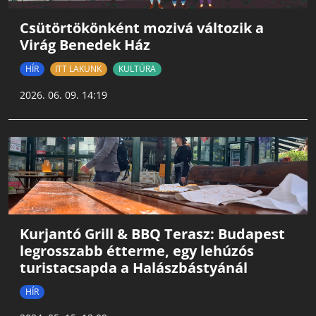
Csütörtökönként mozivá változik a
Virág Benedek Ház
HÍR
ITT LAKUNK
KULTÚRA
2026. 06. 09. 14:19
Kurjantó Grill & BBQ Terasz: Budapest
legrosszabb étterme, egy lehúzós
turistacsapda a Halászbástyánál
HÍR