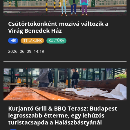
Csütörtökönként mozivá változik a
Virág Benedek Ház
HÍR
ITT LAKUNK
KULTÚRA
2026. 06. 09. 14:19
Kurjantó Grill & BBQ Terasz: Budapest
legrosszabb étterme, egy lehúzós
turistacsapda a Halászbástyánál