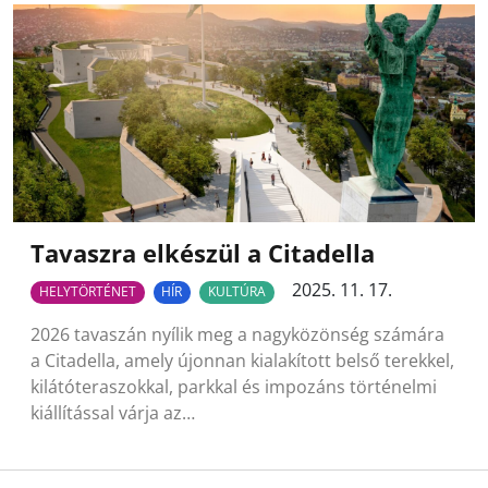
Tavaszra elkészül a Citadella
2025. 11. 17.
HELYTÖRTÉNET
HÍR
KULTÚRA
2026 tavaszán nyílik meg a nagyközönség számára
a Citadella, amely újonnan kialakított belső terekkel,
kilátóteraszokkal, parkkal és impozáns történelmi
kiállítással várja az…