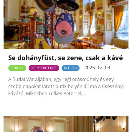
Se dohányfüst, se zene, csak a kávé
2025. 12. 03.
FÓKUSZ
HELYTÖRTÉNET
INTERJÚ
A Budai Vár aljában, egy régi órásműhely és egy
szebb napokat látott butik helyén áll ma a Csészényi
kávézó. Miközben Lelkes Péterrel,…