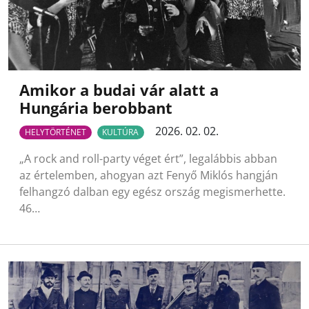
Amikor a budai vár alatt a
Hungária berobbant
2026. 02. 02.
HELYTÖRTÉNET
KULTÚRA
„A rock and roll-party véget ért”, legalábbis abban
az értelemben, ahogyan azt Fenyő Miklós hangján
felhangzó dalban egy egész ország megismerhette.
46…