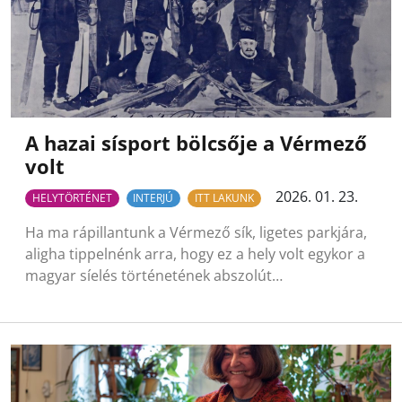
A hazai sísport bölcsője a Vérmező
volt
2026. 01. 23.
HELYTÖRTÉNET
INTERJÚ
ITT LAKUNK
Ha ma rápillantunk a Vérmező sík, ligetes parkjára,
aligha tippelnénk arra, hogy ez a hely volt egykor a
magyar síelés történetének abszolút…