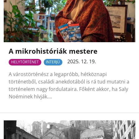
A mikrohistóriák mestere
2025. 12. 19.
HELYTÖRTÉNET
INTERJÚ
A várostörténész a legapróbb, hétköznapi
történetből, családi anekdotából is rá tud mutatni a
történelem nagy fordulataira. Főként akkor, ha Saly
Noéminek hívják….