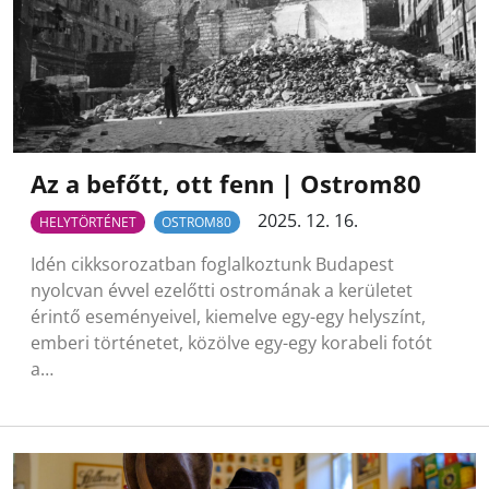
Az a befőtt, ott fenn | Ostrom80
2025. 12. 16.
HELYTÖRTÉNET
OSTROM80
Idén cikksorozatban foglalkoztunk Budapest
nyolcvan évvel ezelőtti ostromának a kerületet
érintő eseményeivel, kiemelve egy-egy helyszínt,
emberi történetet, közölve egy-egy korabeli fotót
a…