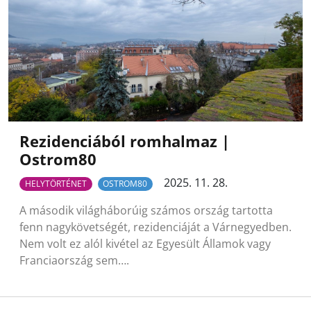
Rezidenciából romhalmaz |
Ostrom80
2025. 11. 28.
HELYTÖRTÉNET
OSTROM80
A második világháborúig számos ország tartotta
fenn nagykövetségét, rezidenciáját a Várnegyedben.
Nem volt ez alól kivétel az Egyesült Államok vagy
Franciaország sem….