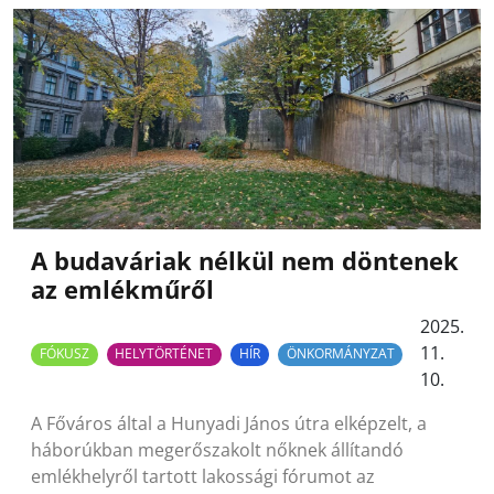
A budaváriak nélkül nem döntenek
az emlékműről
2025.
11.
FÓKUSZ
HELYTÖRTÉNET
HÍR
ÖNKORMÁNYZAT
10.
A Főváros által a Hunyadi János útra elképzelt, a
háborúkban megerőszakolt nőknek állítandó
emlékhelyről tartott lakossági fórumot az