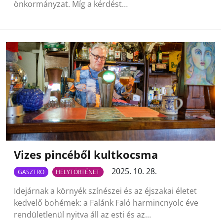
önkormányzat. Míg a kérdést…
Vizes pincéből kultkocsma
2025. 10. 28.
GASZTRO
HELYTÖRTÉNET
Idejárnak a környék színészei és az éjszakai életet
kedvelő bohémek: a Falánk Faló harmincnyolc éve
rendületlenül nyitva áll az esti és az…