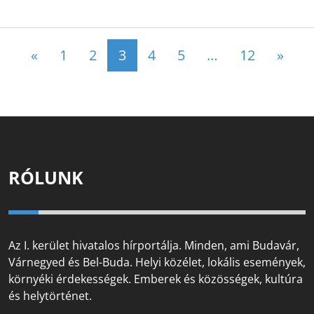
Posts navigation
«
1
2
3
4
5
…
12
»
RÓLUNK
Az I. kerület hivatalos hírportálja. Minden, ami Budavár,
Várnegyed és Bel-Buda. Helyi közélet, lokális események,
környéki érdekességek. Emberek és közösségek, kultúra
és helytörténet.