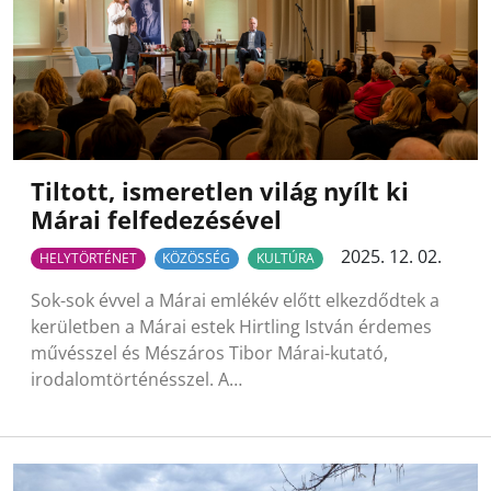
Tiltott, ismeretlen világ nyílt ki
Márai felfedezésével
2025. 12. 02.
HELYTÖRTÉNET
KÖZÖSSÉG
KULTÚRA
Sok-sok évvel a Márai emlékév előtt elkezdődtek a
kerületben a Márai estek Hirtling István érdemes
művésszel és Mészáros Tibor Márai-kutató,
irodalomtörténésszel. A…