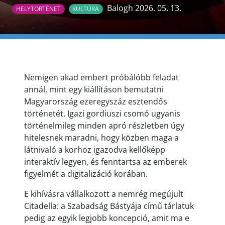
Balogh 2026. 05. 13.
HELYTÖRTÉNET
KULTÚRA
Nemigen akad embert próbálóbb feladat
annál, mint egy kiállításon bemutatni
Magyarország ezeregyszáz esztendős
történetét. Igazi gordiuszi csomó ugyanis
történelmileg minden apró részletben úgy
hitelesnek maradni, hogy közben maga a
látnivaló a korhoz igazodva kellőképp
interaktív legyen, és fenntartsa az emberek
figyelmét a digitalizáció korában.
E kihívásra vállalkozott a nemrég megújult
Citadella: a Szabadság Bástyája című tárlatuk
pedig az egyik legjobb koncepció, amit ma e