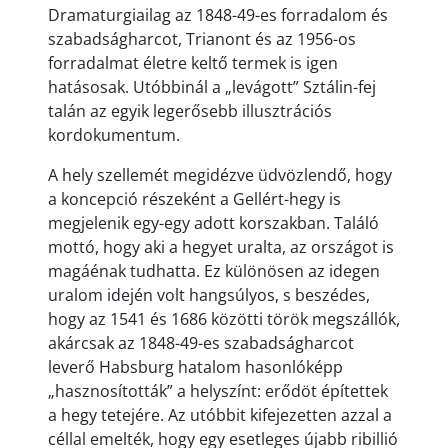
Dramaturgiailag az 1848-49-es forradalom és
szabadságharcot, Trianont és az 1956-os
forradalmat életre keltő termek is igen
hatásosak. Utóbbinál a „levágott” Sztálin-fej
talán az egyik legerősebb illusztrációs
kordokumentum.
A hely szellemét megidézve üdvözlendő, hogy
a koncepció részeként a Gellért-hegy is
megjelenik egy-egy adott korszakban. Találó
mottó, hogy aki a hegyet uralta, az országot is
magáénak tudhatta. Ez különösen az idegen
uralom idején volt hangsúlyos, s beszédes,
hogy az 1541 és 1686 közötti török megszállók,
akárcsak az 1848-49-es szabadságharcot
leverő Habsburg hatalom hasonlóképp
„hasznosították” a helyszínt: erődöt építettek
a hegy tetejére. Az utóbbit kifejezetten azzal a
céllal emelték, hogy egy esetleges újabb ribillió