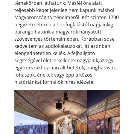
témakörben láthatunk. Másfél óra alatt
teljesebb képet jelenleg nem kapunk máshol
Magyarország történelméről. Két szinten 1700
négyzetméteren a honfoglalástól napjainkig
barangolhatunk a magyarok hányatott,
szövevényes történelmében. Korábban sose
kedveltem az audiokalauzokat, itt azonban
elengedhetetlen kellék. A fejhallgató
segítségével életre kellenek nagyjaink,az egy-
egy korszakhoz narrált betétek, hanghatások,
fohászok, énekek vagy épp a közös
históriánkat formálók híres idézetei.