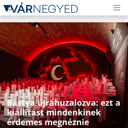
Bástya újrahuzalozva: ezt a
kiállítást mindenkinek
érdemes megnéznie