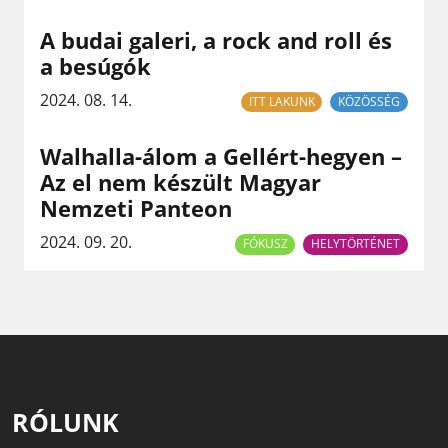
A budai galeri, a rock and roll és
a besúgók
2024. 08. 14.
ITT LAKUNK
KÖZÖSSÉG
Walhalla-álom a Gellért-hegyen –
Az el nem készült Magyar
Nemzeti Panteon
2024. 09. 20.
FÓKUSZ
HELYTÖRTÉNET
RÓLUNK