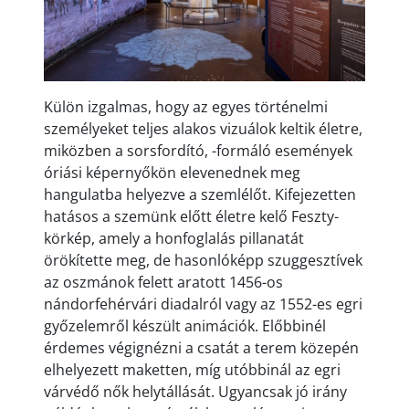
Külön izgalmas, hogy az egyes történelmi
személyeket teljes alakos vizuálok keltik életre,
miközben a sorsfordító, -formáló események
óriási képernyőkön elevenednek meg
hangulatba helyezve a szemlélőt. Kifejezetten
hatásos a szemünk előtt életre kelő Feszty-
körkép, amely a honfoglalás pillanatát
örökítette meg, de hasonlóképp szuggesztívek
az oszmánok felett aratott 1456-os
nándorfehérvári diadalról vagy az 1552-es egri
győzelemről készült animációk. Előbbinél
érdemes végignézni a csatát a terem közepén
elhelyezett maketten, míg utóbbinál az egri
várvédő nők helytállását. Ugyancsak jó irány