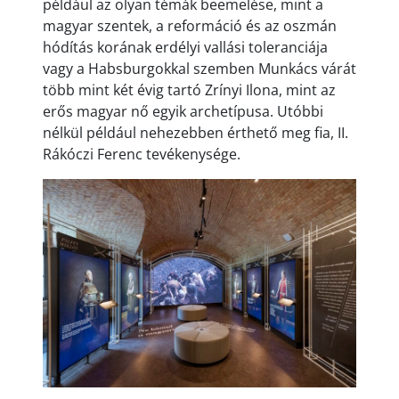
például az olyan témák beemelése, mint a
magyar szentek, a reformáció és az oszmán
hódítás korának erdélyi vallási toleranciája
vagy a Habsburgokkal szemben Munkács várát
több mint két évig tartó Zrínyi Ilona, mint az
erős magyar nő egyik archetípusa. Utóbbi
nélkül például nehezebben érthető meg fia, II.
Rákóczi Ferenc tevékenysége.