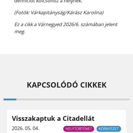
definíciót kölcsönöz a helynek.
(Fotók: Várkapitányság/Kárász Karolina)
Ez a cikk a Várnegyed 2026/6. számában jelent
meg.
KAPCSOLÓDÓ CIKKEK
Visszakaptuk a Citadellát
2026. 05. 04.
HELYTÖRTÉNET
KÖRNYEZET