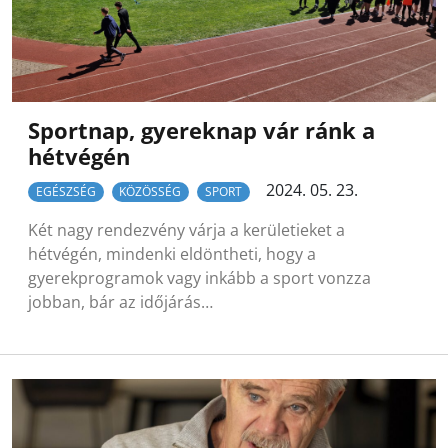
Sportnap, gyereknap vár ránk a
hétvégén
2024. 05. 23.
EGÉSZSÉG
KÖZÖSSÉG
SPORT
Két nagy rendezvény várja a kerületieket a
hétvégén, mindenki eldöntheti, hogy a
gyerekprogramok vagy inkább a sport vonzza
jobban, bár az időjárás…