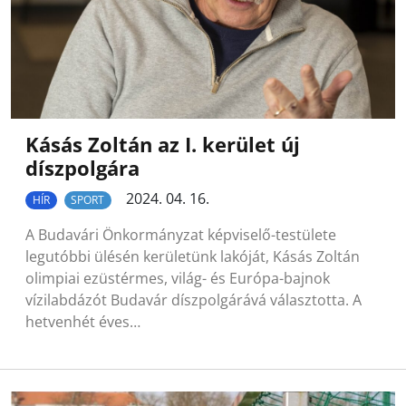
Kásás Zoltán az I. kerület új
díszpolgára
2024. 04. 16.
HÍR
SPORT
A Budavári Önkormányzat képviselő-testülete
legutóbbi ülésén kerületünk lakóját, Kásás Zoltán
olimpiai ezüstérmes, világ- és Európa-bajnok
vízilabdázót Budavár díszpolgárává választotta. A
hetvenhét éves…