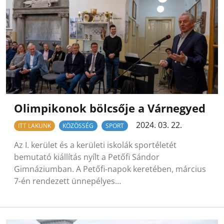
Olimpikonok bölcsője a Várnegyed
2024. 03. 22.
ITT LAKUNK
KÖZÖSSÉG
SPORT
Az I. kerület és a kerületi iskolák sportéletét
bemutató kiállítás nyílt a Petőfi Sándor
Gimnáziumban. A Petőfi-napok keretében, március
7-én rendezett ünnepélyes…