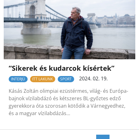
“Sikerek és kudarcok kísértek”
2024. 02. 19.
INTERJÚ
ITT LAKUNK
SPORT
Kásás Zoltán olimpiai ezüstérmes, világ- és Európa-
bajnok vízilabdázó és kétszeres BL-győztes edző
gyerekkora óta szorosan kötődik a Várnegyedhez,
és a magyar vízilabdázás…
Posts navigation