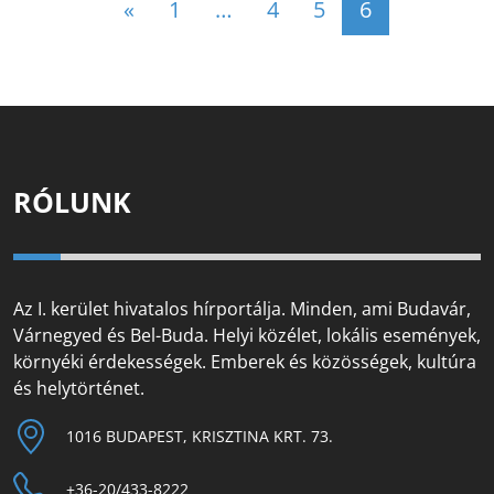
«
1
…
4
5
6
RÓLUNK
Az I. kerület hivatalos hírportálja. Minden, ami Budavár,
Várnegyed és Bel-Buda. Helyi közélet, lokális események,
környéki érdekességek. Emberek és közösségek, kultúra
és helytörténet.
1016 BUDAPEST, KRISZTINA KRT. 73.
+36-20/433-8222