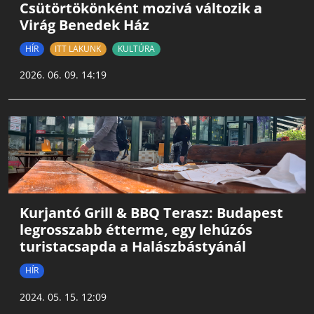
Csütörtökönként mozivá változik a
Virág Benedek Ház
HÍR
ITT LAKUNK
KULTÚRA
2026. 06. 09. 14:19
Kurjantó Grill & BBQ Terasz: Budapest
legrosszabb étterme, egy lehúzós
turistacsapda a Halászbástyánál
HÍR
2024. 05. 15. 12:09