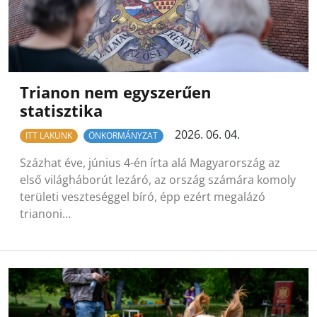
Trianon nem egyszerűen
statisztika
2026. 06. 04.
ITT LAKUNK
ÖNKORMÁNYZAT
Százhat éve, június 4-én írta alá Magyarország az
első világháborút lezáró, az ország számára komoly
területi veszteséggel bíró, épp ezért megalázó
trianoni…