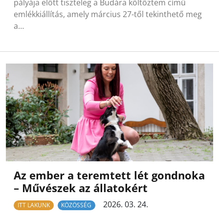
pályája előtt tiszteleg a Budára költöztem című
emlékkiállítás, amely március 27-től tekinthető meg
a…
Az ember a teremtett lét gondnoka
– Művészek az állatokért
2026. 03. 24.
ITT LAKUNK
KÖZÖSSÉG