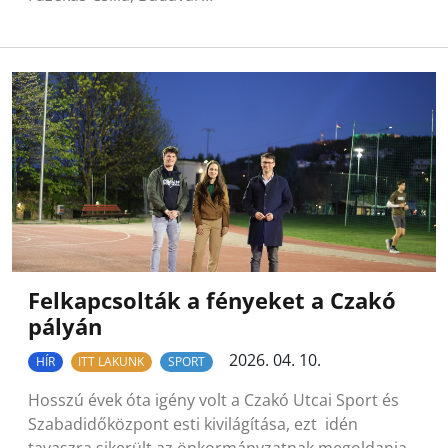
Felkapcsolták a fényeket a Czakó
pályán
2026. 04. 10.
HÍR
ITT LAKUNK
SPORT
Hosszú évek óta igény volt a Czakó Utcai Sport és
Szabadidőközpont esti kivilágítása, ezt idén
tavaszra sikerült az önkormányzatnak megoldania.