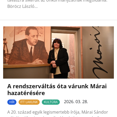
Böröcz László…
A rendszerváltás óta várunk Márai
hazatérésére
2026. 03. 28.
HÍR
ITT LAKUNK
KULTÚRA
A 20. század egyik legismertebb írója, Márai Sándor