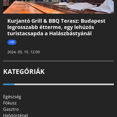
Kurjantó Grill & BBQ Terasz: Budapest
legrosszabb étterme, egy lehúzós
turistacsapda a Halászbástyánál
HÍR
2024. 05. 15. 12:09
KATEGÓRIÁK
Egészség
Fókusz
Gasztro
Helytörténet