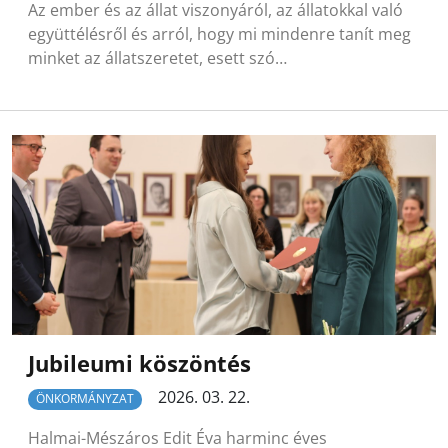
Az ember és az állat viszonyáról, az állatokkal való
együttélésről és arról, hogy mi mindenre tanít meg
minket az állatszeretet, esett szó…
Jubileumi köszöntés
2026. 03. 22.
ÖNKORMÁNYZAT
Halmai-Mészáros Edit Éva harminc éves