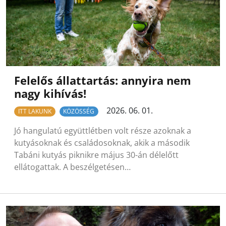
Felelős állattartás: annyira nem
nagy kihívás!
2026. 06. 01.
ITT LAKUNK
KÖZÖSSÉG
Jó hangulatú együttlétben volt része azoknak a
kutyásoknak és családosoknak, akik a második
Tabáni kutyás piknikre május 30-án délelőtt
ellátogattak. A beszélgetésen…