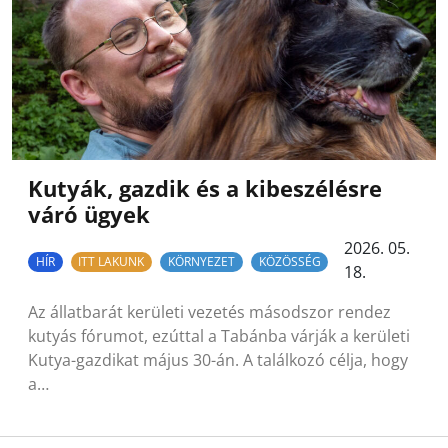
Kutyák, gazdik és a kibeszélésre
váró ügyek
2026. 05.
HÍR
ITT LAKUNK
KÖRNYEZET
KÖZÖSSÉG
18.
Az állatbarát kerületi vezetés másodszor rendez
kutyás fórumot, ezúttal a Tabánba várják a kerületi
Kutya-gazdikat május 30-án. A találkozó célja, hogy
a…