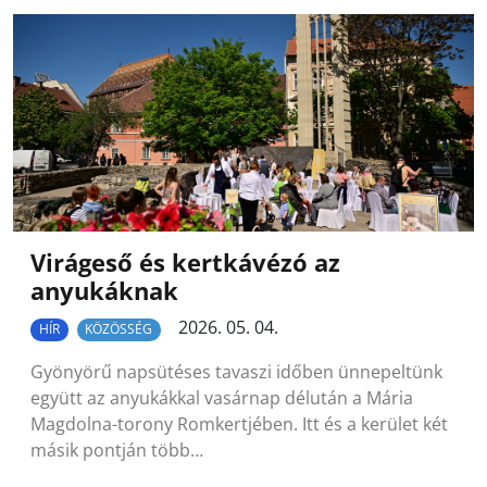
Virágeső és kertkávézó az
anyukáknak
2026. 05. 04.
HÍR
KÖZÖSSÉG
Gyönyörű napsütéses tavaszi időben ünnepeltünk
együtt az anyukákkal vasárnap délután a Mária
Magdolna-torony Romkertjében. Itt és a kerület két
másik pontján több…