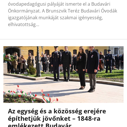
óvodapedagógusi pályáját ismerte el a Budavári
Önkormányzat. A Brunszvik Teréz Budavári Óvodák
igazgatójának munkáját szakmai igényesség,
elhivatottság…
Az egység és a közösség erejére
építhetjük jövőnket – 1848-ra
emlékezett Budavár