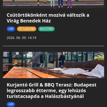
Csütörtökönként mozivá változik a
Virág Benedek Ház
HÍR
ITT LAKUNK
KULTÚRA
2026. 06. 09. 14:19
Kurjantó Grill & BBQ Terasz: Budapest
legrosszabb étterme, egy lehúzós
turistacsapda a Halászbástyánál
HÍR