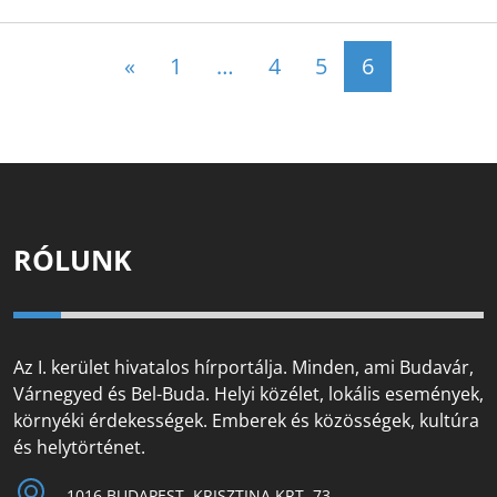
Posts navigation
«
1
…
4
5
6
RÓLUNK
Az I. kerület hivatalos hírportálja. Minden, ami Budavár,
Várnegyed és Bel-Buda. Helyi közélet, lokális események,
környéki érdekességek. Emberek és közösségek, kultúra
és helytörténet.
1016 BUDAPEST, KRISZTINA KRT. 73.