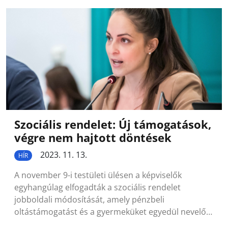
Szociális rendelet: Új támogatások,
végre nem hajtott döntések
2023. 11. 13.
HÍR
A november 9-i testületi ülésen a képviselők
egyhangúlag elfogadták a szociális rendelet
jobboldali módosítását, amely pénzbeli
oltástámogatást és a gyermeküket egyedül nevelő…