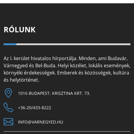
RÓLUNK
Az I. kerület hivatalos hírportálja. Minden, ami Budavár,
Várnegyed és Bel-Buda. Helyi közélet, lokális események,
környéki érdekességek. Emberek és közösségek, kultúra
és helytörténet.
1016 BUDAPEST, KRISZTINA KRT. 73.
+36-20/433-8222
INFO@VARNEGYED.HU