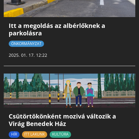
Itt a megoldás az albérlőknek a
parkolásra
ÖNKORMÁNYZAT
2025. 01. 17. 12:22
Csütörtökönként mozivá változik a
Virág Benedek Ház
HÍR
ITT LAKUNK
KULTÚRA