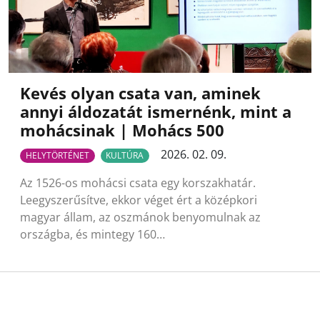
Kevés olyan csata van, aminek
annyi áldozatát ismernénk, mint a
mohácsinak | Mohács 500
2026. 02. 09.
HELYTÖRTÉNET
KULTÚRA
Az 1526-os mohácsi csata egy korszakhatár.
Leegyszerűsítve, ekkor véget ért a középkori
magyar állam, az oszmánok benyomulnak az
országba, és mintegy 160…