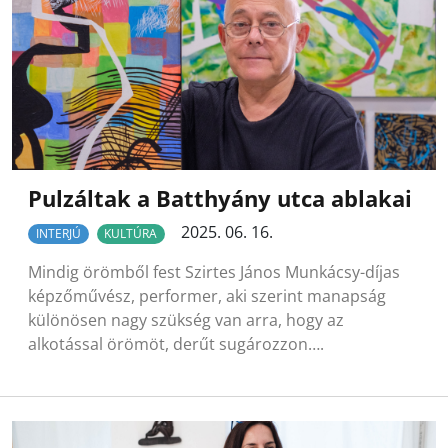
Pulzáltak a Batthyány utca ablakai
2025. 06. 16.
INTERJÚ
KULTÚRA
Mindig örömből fest Szirtes János Munkácsy-díjas
képzőművész, performer, aki szerint manapság
különösen nagy szükség van arra, hogy az
alkotással örömöt, derűt sugározzon….