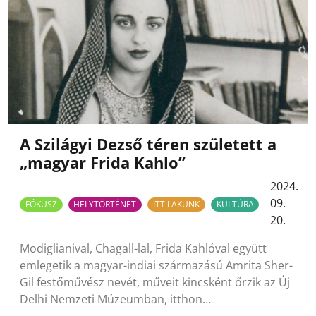
A Szilágyi Dezső téren született a
„magyar Frida Kahlo”
2024.
09.
FÓKUSZ
HELYTÖRTÉNET
ITT LAKUNK
KULTÚRA
20.
Modiglianival, Chagall-lal, Frida Kahlóval együtt
emlegetik a magyar-indiai származású Amrita Sher-
Gil festőművész nevét, műveit kincsként őrzik az Új
Delhi Nemzeti Múzeumban, itthon…