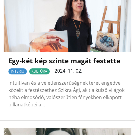
Egy-két kép szinte magát festette
2024. 11. 02.
INTERJÚ
KULTÚRA
Intuitívan és a véletlenszerűségnek teret engedve
közelít a festészethez Szikra Ági, akit a külső világok
néha elmosódó, valószerűtlen fényekben elkapott
pillanatképei a…