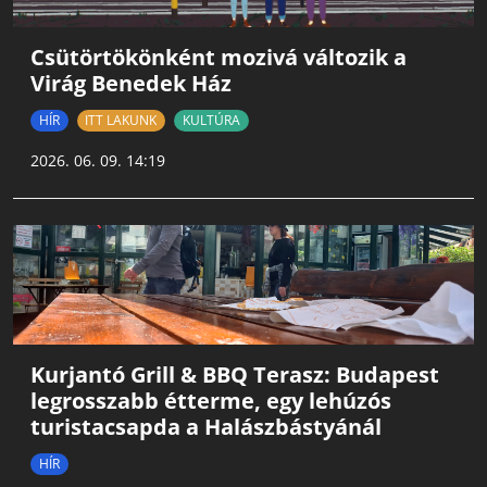
Csütörtökönként mozivá változik a
Virág Benedek Ház
HÍR
ITT LAKUNK
KULTÚRA
2026. 06. 09. 14:19
Kurjantó Grill & BBQ Terasz: Budapest
legrosszabb étterme, egy lehúzós
turistacsapda a Halászbástyánál
HÍR