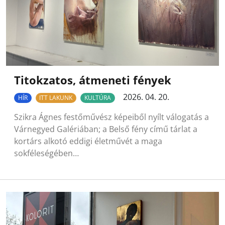
Titokzatos, átmeneti fények
2026. 04. 20.
HÍR
ITT LAKUNK
KULTÚRA
Szikra Ágnes festőművész képeiből nyílt válogatás a
Várnegyed Galériában; a Belső fény című tárlat a
kortárs alkotó eddigi életművét a maga
sokféleségében…