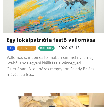
Egy lokálpatrióta festő vallomásai
2026. 03. 13.
HÍR
ITT LAKUNK
KULTÚRA
Vallomás színben és formában címmel nyílt meg
Szabó János egyéni kiállítása a Várnegyed
Galériában. A telt házas megnyitón Feledy Balázs
művészeti író…