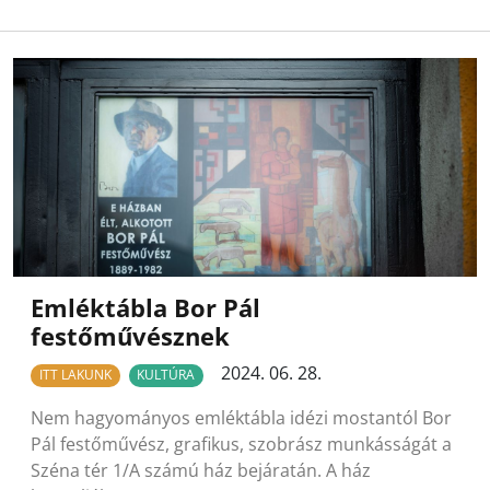
Emléktábla Bor Pál
festőművésznek
2024. 06. 28.
ITT LAKUNK
KULTÚRA
Nem hagyományos emléktábla idézi mostantól Bor
Pál festőművész, grafikus, szobrász munkásságát a
Széna tér 1/A számú ház bejáratán. A ház