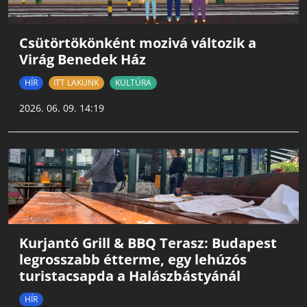
Csütörtökönként mozivá változik a
Virág Benedek Ház
HÍR
ITT LAKUNK
KULTÚRA
2026. 06. 09. 14:19
Kurjantó Grill & BBQ Terasz: Budapest
legrosszabb étterme, egy lehúzós
turistacsapda a Halászbástyánál
HÍR