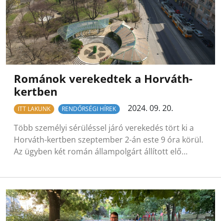
Románok verekedtek a Horváth-
kertben
2024. 09. 20.
ITT LAKUNK
RENDŐRSÉGI HÍREK
Több személyi sérüléssel járó verekedés tört ki a
Horváth-kertben szeptember 2-án este 9 óra körül.
Az ügyben két román állampolgárt állított elő…