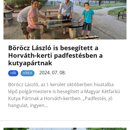
Böröcz László is besegített a
Horváth-kerti padfestésben a
kutyapártnak
2024. 07. 08.
HÍR
HÍREK
Böröcz László, az I. kerület októberben hivatalba
lépő polgármestere is besegített a Magyar Kétfarkú
Kutya Pártnak a Horváth-kertben. „Padfestés, jó
hangulat, ingyen…