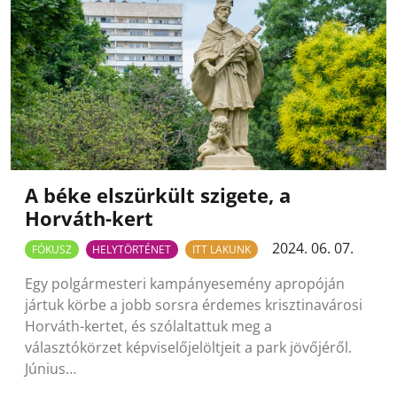
A béke elszürkült szigete, a
Horváth-kert
2024. 06. 07.
FÓKUSZ
HELYTÖRTÉNET
ITT LAKUNK
Egy polgármesteri kampányesemény apropóján
jártuk körbe a jobb sorsra érdemes krisztinavárosi
Horváth-kertet, és szólaltattuk meg a
választókörzet képviselőjelöltjeit a park jövőjéről.
Június…