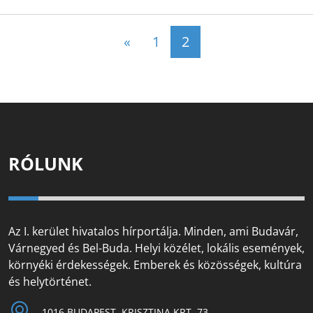
Posts navigation
«
1
2
RÓLUNK
Az I. kerület hivatalos hírportálja. Minden, ami Budavár,
Várnegyed és Bel-Buda. Helyi közélet, lokális események,
környéki érdekességek. Emberek és közösségek, kultúra
és helytörténet.
1016 BUDAPEST, KRISZTINA KRT. 73.