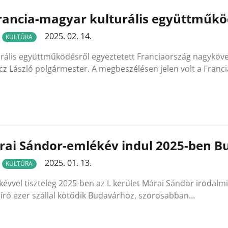
rancia-magyar kulturális együttműkö
2025. 02. 14.
KULTÚRA
rális együttműködésről egyeztetett Franciaország nagykövet
z László polgármester. A megbeszélésen jelen volt a Franci
rai Sándor-emlékév indul 2025-ben 
2025. 01. 13.
KULTÚRA
évvel tiszteleg 2025-ben az I. kerület Márai Sándor irodalmi é
gíró ezer szállal kötődik Budavárhoz, szorosabban…