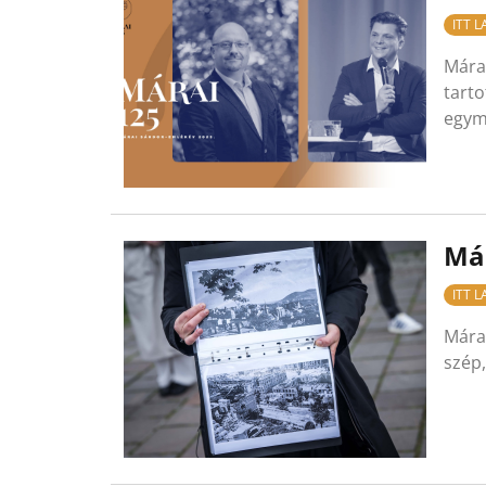
ITT 
Márai
tarto
egy
Má
ITT 
Márai
szép,