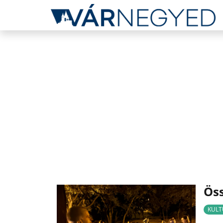
Ös
KULT