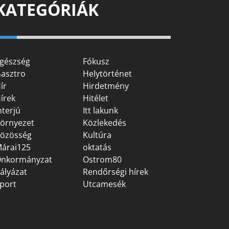
KATEGÓRIÁK
gészség
Fókusz
asztro
Helytörténet
ír
Hirdetmény
írek
Hitélet
nterjú
Itt lakunk
örnyezet
Közlekedés
özösség
Kultúra
árai125
oktatás
nkormányzat
Ostrom80
ályázat
Rendőrségi hírek
port
Utcamesék