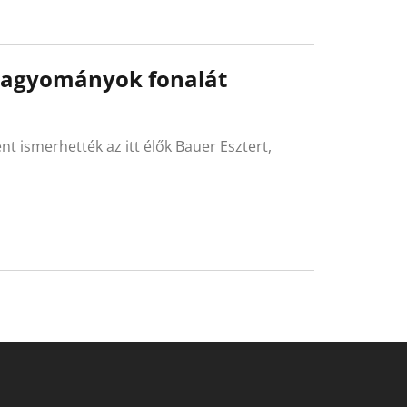
 hagyományok fonalát
t ismerhették az itt élők Bauer Esztert,