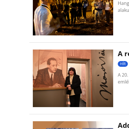
Hangz
alaku
A r
HÍR
A 20.
emlék
Add