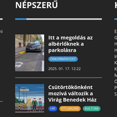
NÉPSZERŰ
mi
E
Itt a megoldás az
G
albérlőknek a
H
parkolásra
H
I
ÖNKORMÁNYZAT
K
K
2025. 01. 17. 12:22
M
Ö
Csütörtökönként
P
mozivá változik a
S
Virág Benedek Ház
HÍR
ITT LAKUNK
KULTÚRA