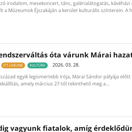
ó irodalom, mesekoncert, tánc, galérialátogatás, kávéházi é
lt a Múzeumok Éjszakáján a kerület kulturális színterein. A 
endszerváltás óta várunk Márai haza
2026. 03. 28.
ITT LAKUNK
KULTÚRA
 század egyik legismertebb írója, Márai Sándor pályája előt
kiállítás, amely március 27-től tekinthető meg a…
ig vagyunk fiatalok, amíg érdeklődü