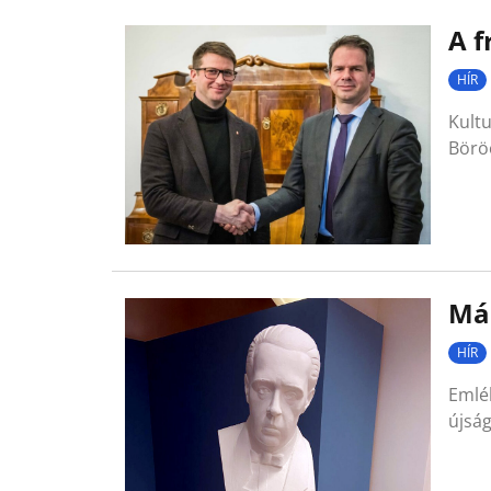
A f
HÍR
Kultu
Böröc
Má
HÍR
Emlék
újsá