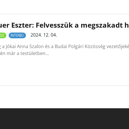
er Eszter: Felvesszük a megszakadt
2024. 12. 04.
SZ
INTERJÚ
 a Jókai Anna Szalon és a Budai Polgári Közösség vezetőjekén
dén már a testületben…