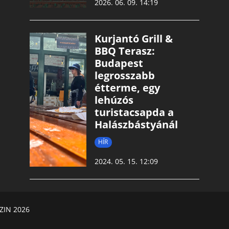
2026. 06. 09. 14:19
Kurjantó Grill &
BBQ Terasz:
Budapest
legrosszabb
étterme, egy
lehúzós
turistacsapda a
Halászbástyánál
HÍR
2024. 05. 15. 12:09
ZIN 2026