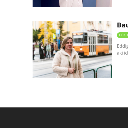
Bau
FÓKU
Eddig
aki i