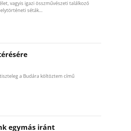
let, vagyis igazi összművészeti találkozó
helytörténeti séták…
térésére
t tiszteleg a Budára költöztem című
nk egymás iránt