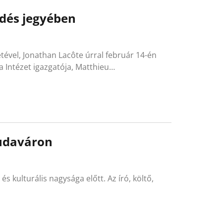
dés jegyében
ével, Jonathan Lacôte úrral február 14-én
a Intézet igazgatója, Matthieu…
Budaváron
s kulturális nagysága előtt. Az író, költő,