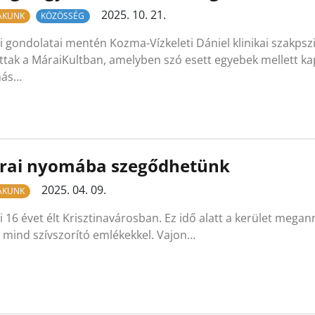
2025. 10. 21.
LAKUNK
KÖZÖSSÉG
 gondolatai mentén Kozma-Vízkeleti Dániel klinikai szakpszi
ttak a MáraiKultban, amelyben szó esett egyebek mellett kap
más…
rai nyomába szegődhetünk
2025. 04. 09.
LAKUNK
 16 évet élt Krisztinavárosban. Ez idő alatt a kerület megan
 mind szívszorító emlékekkel. Vajon…