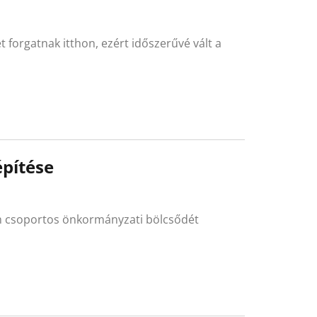
forgatnak itthon, ezért időszerűvé vált a
építése
rom csoportos önkormányzati bölcsődét