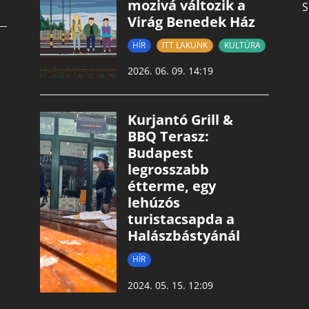
mozivá változik a
S
Virág Benedek Ház
HÍR
ITT LAKUNK
KULTÚRA
2026. 06. 09. 14:19
Kurjantó Grill &
BBQ Terasz:
Budapest
legrosszabb
étterme, egy
lehúzós
turistacsapda a
Halászbástyánál
HÍR
2024. 05. 15. 12:09