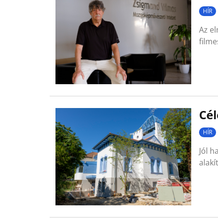
HÍR
Az el
film
Cél
HÍR
Jól h
alakí