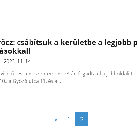
öcz: csábítsuk a kerületbe a legjobb 
ásokkal!
2023. 11. 14.
viselő-testület szeptember 28-án fogadta el a jobboldali t
10., a Győző utca 11. és a…
Posts navigation
«
1
2