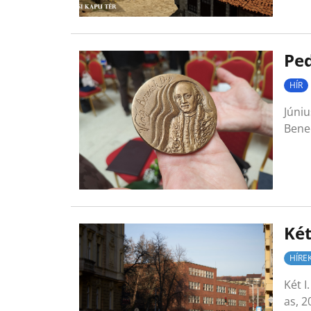
Pe
HÍR
Júni
Bene
Két
HÍRE
Két I
as, 2