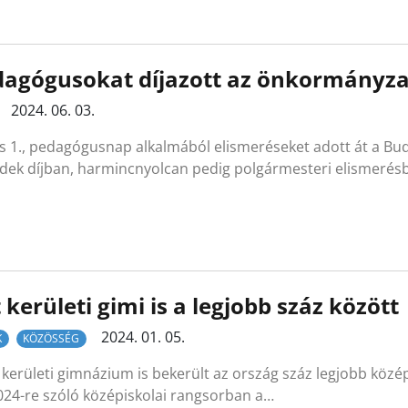
dagógusokat díjazott az önkormányza
2024. 06. 03.
us 1., pedagógusnap alkalmából elismeréseket adott át a Bu
dek díjban, harmincnyolcan pedig polgármesteri elismerésb
 kerületi gimi is a legjobb száz között
2024. 01. 05.
K
KÖZÖSSÉG
. kerületi gimnázium is bekerült az ország száz legjobb közép
024-re szóló középiskolai rangsorban a…