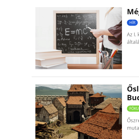
Még
HÍR
Az I.
által
Ősl
Bu
FÓKU
Őszre
mutat