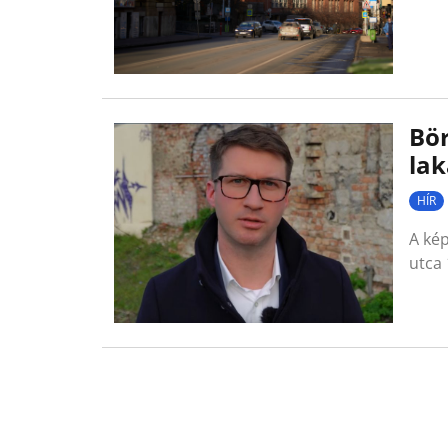
Bör
lak
HÍR
A kép
utca 