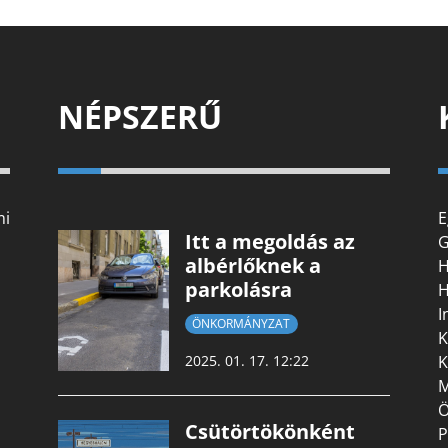
NÉPSZERŰ
mi
E
Itt a megoldás az
G
albérlőknek a
H
parkolásra
H
I
ÖNKORMÁNYZAT
K
K
2025. 01. 17. 12:22
M
Ö
Csütörtökönként
P