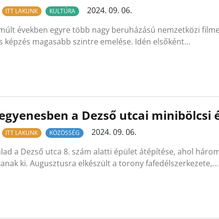
2024. 09. 06.
ITT LAKUNK
KULTÚRA
múlt években egyre több nagy beruházású nemzetközi filmet 
es képzés magasabb szintre emelése. Idén elsőként…
egyenesben a Dezső utcai minibölcsi 
2024. 09. 06.
ITT LAKUNK
KÖZÖSSÉG
alad a Dezső utca 8. szám alatti épület átépítése, ahol há
tanak ki. Augusztusra elkészült a torony fafedélszerkezete,…