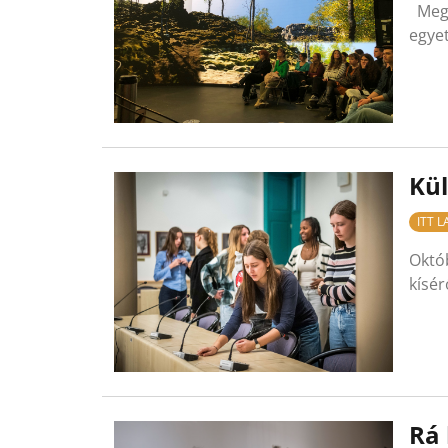
Megt
egyet
Kü
ITT 
Októb
kísér
Rá 