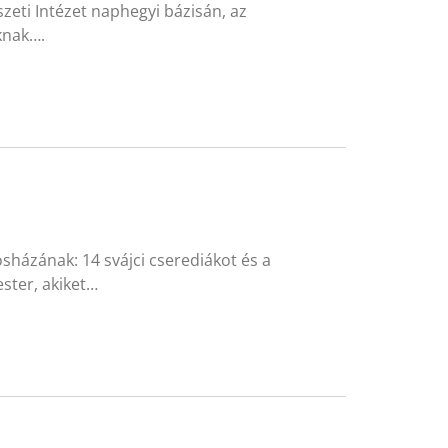
ti Intézet naphegyi bázisán, az
knak….
sházának: 14 svájci cserediákot és a
ster, akiket…