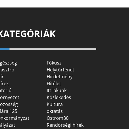
KATEGÓRIÁK
gészség
Fókusz
asztro
Helytörténet
ír
Hirdetmény
írek
Hitélet
nterjú
Itt lakunk
örnyezet
Közlekedés
özösség
Kultúra
árai125
oktatás
nkormányzat
Ostrom80
ályázat
Rendőrségi hírek