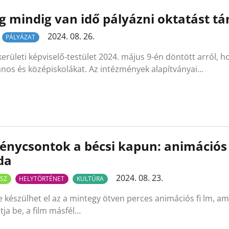
 mindig van idő pályázni oktatást t
2024. 08. 26.
PÁLYÁZAT
 kerületi képviselő-testület 2024. május 9-én döntött arról, ho
ános és középiskolákat. Az intézmények alapítványai…
énycsontok a bécsi kapun: animációs f
da
2024. 08. 23.
SZ
HELYTÖRTÉNET
KULTÚRA
 készülhet el az a mintegy ötven perces animációs fi lm, am
ja be, a film másfél…