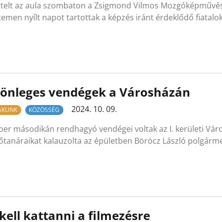
elt az aula szombaton a Zsigmond Vilmos Mozgóképművésze
emen nyílt napot tartottak a képzés iránt érdeklődő fiatalo
lönleges vendégek a Városházán
2024. 10. 09.
LAKUNK
KÖZÖSSÉG
er másodikán rendhagyó vendégei voltak az I. kerületi Váro
őtanáraikat kalauzolta az épületben Böröcz László polgárme
kell kattanni a filmezésre