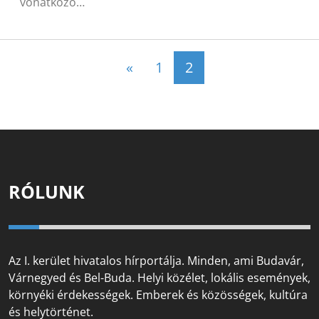
vonatkozó…
Posts navigation
«
1
2
RÓLUNK
Az I. kerület hivatalos hírportálja. Minden, ami Budavár,
Várnegyed és Bel-Buda. Helyi közélet, lokális események,
környéki érdekességek. Emberek és közösségek, kultúra
és helytörténet.