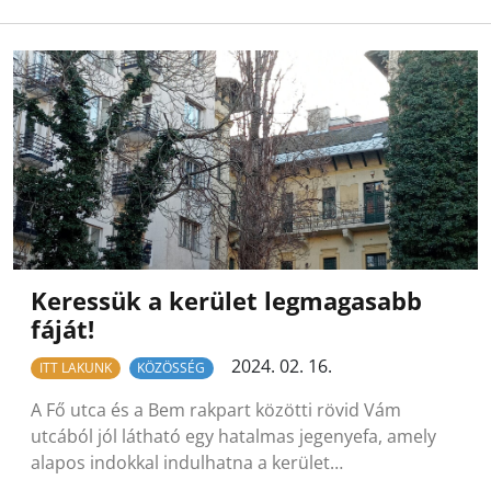
Keressük a kerület legmagasabb
fáját!
2024. 02. 16.
ITT LAKUNK
KÖZÖSSÉG
A Fő utca és a Bem rakpart közötti rövid Vám
utcából jól látható egy hatalmas jegenyefa, amely
alapos indokkal indulhatna a kerület…