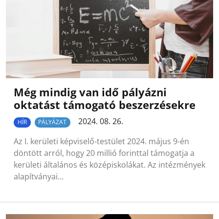
Még mindig van idő pályázni
oktatást támogató beszerzésekre
2024. 08. 26.
HÍR
PÁLYÁZAT
Az I. kerületi képviselő-testület 2024. május 9-én
döntött arról, hogy 20 millió forinttal támogatja a
kerületi általános és középiskolákat. Az intézmények
alapítványai…