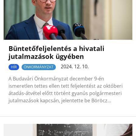
Büntetőfeljelentés a hivatali
jutalmazások ügyében
2024. 12. 10.
HÍR
ÖNKORMÁNYZAT
A Budavári Önkormányzat december 9-én
ismeretlen tettes ellen tett feljelentést az októberi
átadás-átvétel előtt történt gyanús polgármesteri
jutalmazások kapcsán, jelentette be Böröcz…