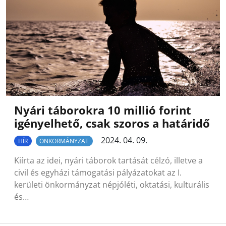
Nyári táborokra 10 millió forint
igényelhető, csak szoros a határidő
2024. 04. 09.
HÍR
ÖNKORMÁNYZAT
Kiírta az idei, nyári táborok tartását célzó, illetve a
civil és egyházi támogatási pályázatokat az I.
kerületi önkormányzat népjóléti, oktatási, kulturális
és…