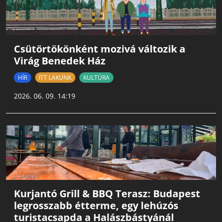
Csütörtökönként mozivá változik a
Virág Benedek Ház
HÍR
ITT LAKUNK
KULTÚRA
2026. 06. 09. 14:19
Kurjantó Grill & BBQ Terasz: Budapest
legrosszabb étterme, egy lehúzós
turistacsapda a Halászbástyánál