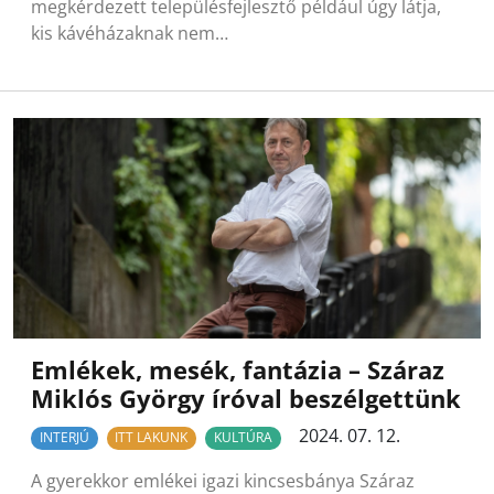
megkérdezett településfejlesztő például úgy látja,
kis kávéházaknak nem…
Emlékek, mesék, fantázia – Száraz
Miklós György íróval beszélgettünk
2024. 07. 12.
INTERJÚ
ITT LAKUNK
KULTÚRA
A gyerekkor emlékei igazi kincsesbánya Száraz