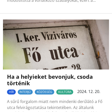
módosította a vonatkozó szabályokat, ezért a…
Ha a helyieket bevonjuk, csoda
történik
2024. 12. 20.
HÍR
INTERJÚ
KÖZÖSSÉG
KULTÚRA
A sűrű forgalom miatt nem mindenki derűlátó a Fő
utca felvirágoztatása tekintetében. Az általunk