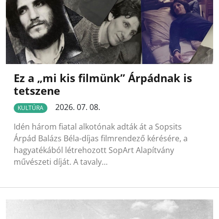
Ez a „mi kis filmünk” Árpádnak is
tetszene
2026. 07. 08.
KULTÚRA
Idén három fiatal alkotónak adták át a Sopsits
Árpád Balázs Béla-díjas filmrendező kérésére, a
hagyatékából létrehozott SopArt Alapítvány
művészeti díját. A tavaly…