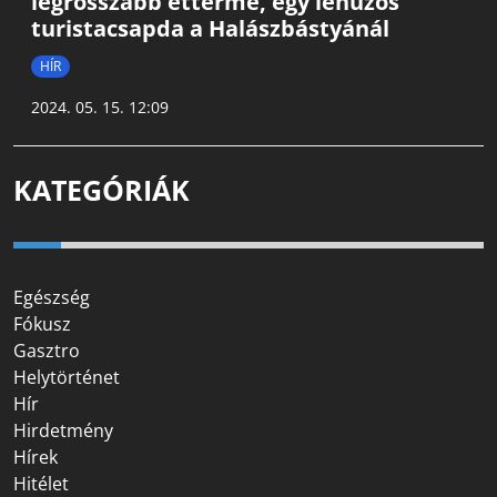
legrosszabb étterme, egy lehúzós
turistacsapda a Halászbástyánál
HÍR
2024. 05. 15. 12:09
KATEGÓRIÁK
Egészség
Fókusz
Gasztro
Helytörténet
Hír
Hirdetmény
Hírek
Hitélet