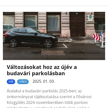
Változásokat hoz az újév a
budavári parkolásban
2025. 01. 03.
HÍR
HÍREK
Átalakul a budavári parkolás 2025-ben; az
önkormányzat tájékoztatása szerint a Fővárosi
Közgyűlés 2024 novemberében több ponton