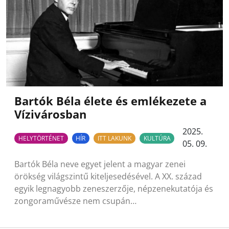
Bartók Béla élete és emlékezete a
Vízivárosban
2025.
HELYTÖRTÉNET
HÍR
ITT LAKUNK
KULTÚRA
05. 09.
Bartók Béla neve egyet jelent a magyar zenei
örökség világszintű kiteljesedésével. A XX. század
egyik legnagyobb zeneszerzője, népzenekutatója és
zongoraművésze nem csupán…