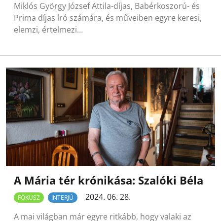
Miklós György József Attila-díjas, Babérkoszorú- és
Prima díjas író számára, és műveiben egyre keresi,
elemzi, értelmezi…
A Mária tér krónikása: Szalóki Béla
2024. 06. 28.
FÓKUSZ
INTERJÚ
A mai világban már egyre ritkább, hogy valaki az