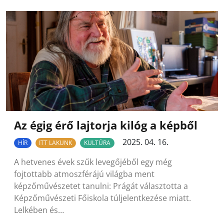
Az égig érő lajtorja kilóg a képből
2025. 04. 16.
HÍR
ITT LAKUNK
KULTÚRA
A hetvenes évek szűk levegőjéből egy még
fojtottabb atmoszférájú világba ment
képzőművészetet tanulni: Prágát választotta a
Képzőművészeti Főiskola túljelentkezése miatt.
Lelkében és…