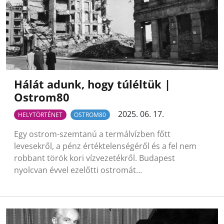
Hálát adunk, hogy túléltük |
Ostrom80
2025. 06. 17.
HELYTÖRTÉNET
OSTROM80
Egy ostrom-szemtanú a termálvízben főtt
levesekről, a pénz értéktelenségéről és a fel nem
robbant török kori vízvezetékről. Budapest
nyolcvan évvel ezelőtti ostromát…