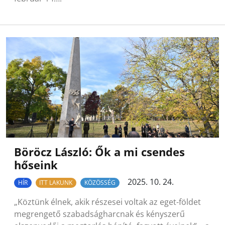
Böröcz László: Ők a mi csendes
hőseink
2025. 10. 24.
HÍR
ITT LAKUNK
KÖZÖSSÉG
„Köztünk élnek, akik részesei voltak az eget-földet
megrengető szabadságharcnak és kényszerű