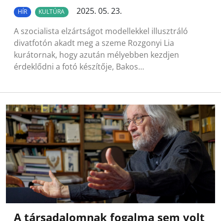
2025. 05. 23.
HÍR
KULTÚRA
A szocialista elzártságot modellekkel illusztráló
divatfotón akadt meg a szeme Rozgonyi Lia
kurátornak, hogy azután mélyebben kezdjen
érdeklődni a fotó készítője, Bakos…
A társadalomnak fogalma sem volt