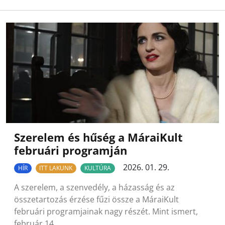
Szerelem és hűség a MáraiKult
februári programján
2026. 01. 29.
HÍR
ITT LAKUNK
KULTÚRA
A szerelem, a szenvedély, a házasság és az
összetartozás érzése fűzi össze a MáraiKult
februári programjainak nagy részét. Mint ismert,
február 14….