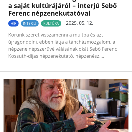
a saját kultúrájáról – interjú Sebő
Ferenc népzenekutatóval
2025. 05. 12.
HÍR
INTERJÚ
KULTÚRA
Korunk szeret visszamenni a múltba és azt
újragondolni, ebben látja a táncházmozgalom, a
népzene népszerűvé válásának okát Sebő Ferenc
Kossuth-díjas népzenekutató, népzenész….