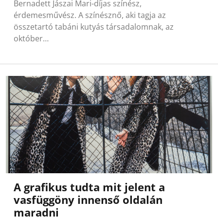
Bernadett Jászai Mari-díjas színész,
érdemesművész. A színésznő, aki tagja az
összetartó tabáni kutyás társadalomnak, az
október…
A grafikus tudta mit jelent a
vasfüggöny innenső oldalán
maradni