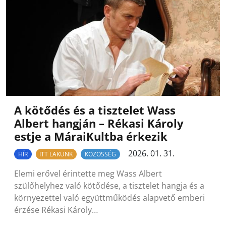
A kötődés és a tisztelet Wass
Albert hangján – Rékasi Károly
estje a MáraiKultba érkezik
2026. 01. 31.
HÍR
ITT LAKUNK
KÖZÖSSÉG
Elemi erővel érintette meg Wass Albert
szülőhelyhez való kötődése, a tisztelet hangja és a
környezettel való együttműködés alapvető emberi
érzése Rékasi Károly…