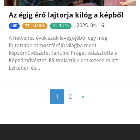
Az égig érő lajtorja kilóg a képből
2025. 04. 16.
HÍR
ITT LAKUNK
KULTÚRA
A hetvenes évek szűk levegőjéből egy még
fojtottabb atmoszférájú világba ment
képzőművészetet tanulni: Prágát választotta a
Képzőművészeti Főiskola túljelentkezése miatt.
Lelkében és…
Posts navigation
1
2
»