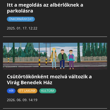
Itt a megoldás az albérlőknek a
parkolásra
ÖNKORMÁNYZAT
2025. 01. 17. 12:22
Csütörtökönként mozivá változik a
Virág Benedek Ház
HÍR
ITT LAKUNK
KULTÚRA
2026. 06. 09. 14:19