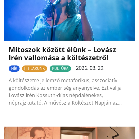
Mítoszok között élünk – Lovász
Irén vallomása a költészetről
2026. 03. 29.
HÍR
ITT LAKUNK
KULTÚRA
A költészetre jellemző metaforikus, asszociatív
gondolkodás az emberiség anyanyelve. Ezt vallja
Lovász Irén Kossuth-díjas népdalénekes,
néprajzkutató. A művész a Költészet Napján az…