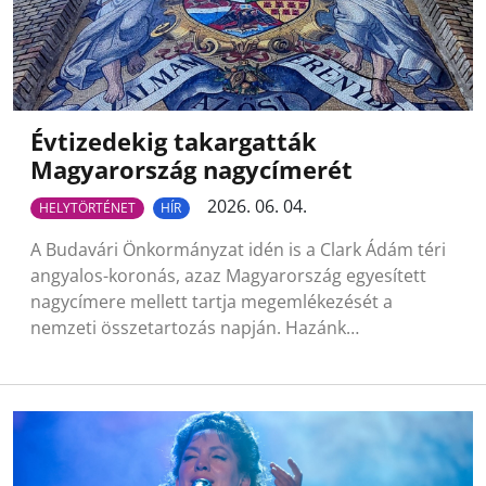
Évtizedekig takargatták
Magyarország nagycímerét
2026. 06. 04.
HELYTÖRTÉNET
HÍR
A Budavári Önkormányzat idén is a Clark Ádám téri
angyalos-koronás, azaz Magyarország egyesített
nagycímere mellett tartja megemlékezését a
nemzeti összetartozás napján. Hazánk…