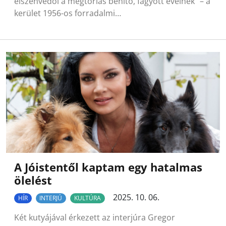
elszenvedői a megtorlás bénító, fagyott éveinek” – a
kerület 1956-os forradalmi…
A Jóistentől kaptam egy hatalmas
ölelést
2025. 10. 06.
HÍR
INTERJÚ
KULTÚRA
Két kutyájával érkezett az interjúra Gregor