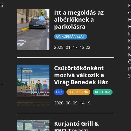
mi
E
Itt a megoldás az
G
albérlőknek a
H
parkolásra
H
I
ÖNKORMÁNYZAT
K
K
2025. 01. 17. 12:22
M
Ö
Csütörtökönként
P
mozivá változik a
S
Virág Benedek Ház
HÍR
ITT LAKUNK
KULTÚRA
2026. 06. 09. 14:19
Kurjantó Grill &
BBQ Terasz: