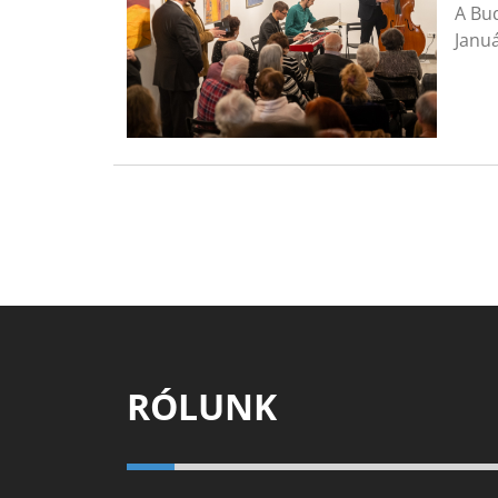
A Bud
Janu
RÓLUNK