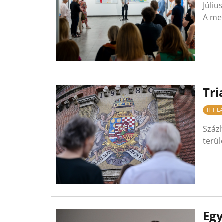
Júliu
A me
Tri
ITT 
Százh
terül
Eg