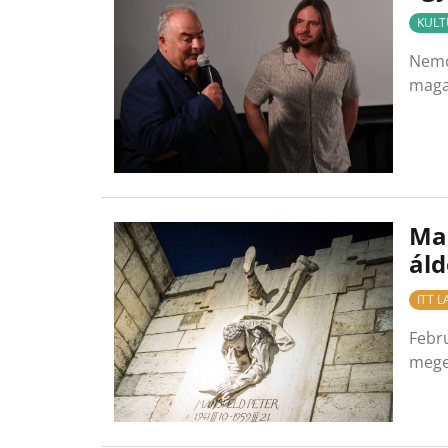
KULT
Nemcs
maga
Ma
áld
ITT 
Febru
mege