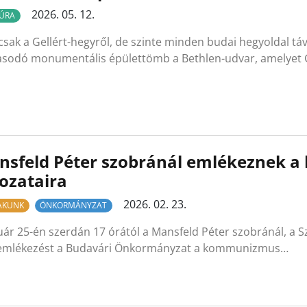
2026. 05. 12.
ÚRA
ak a Gellért-hegyről, de szinte minden budai hegyoldal táv
sodó monumentális épülettömb a Bethlen-udvar, amelyet 
nsfeld Péter szobránál emlékeznek
ozataira
2026. 02. 23.
LAKUNK
ÖNKORMÁNYZAT
ár 25-én szerdán 17 órától a Mansfeld Péter szobránál, a Sza
mlékezést a Budavári Önkormányzat a kommunizmus…