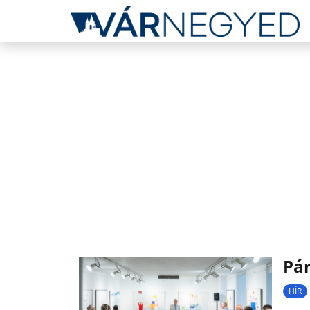
Pá
HÍR