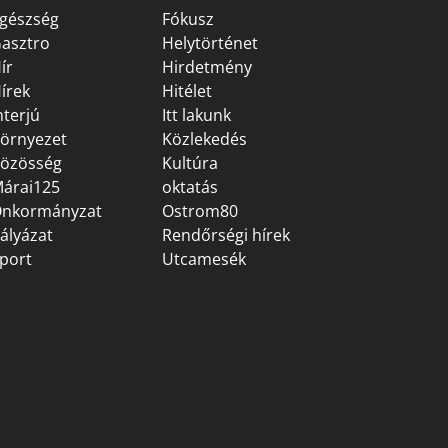
gészség
Fókusz
asztro
Helytörténet
ír
Hirdetmény
írek
Hitélet
nterjú
Itt lakunk
örnyezet
Közlekedés
özösség
Kultúra
árai125
oktatás
nkormányzat
Ostrom80
ályázat
Rendőrségi hírek
port
Utcamesék