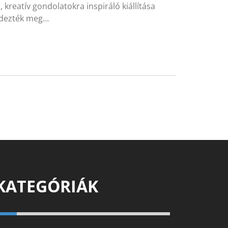
reatív gondolatokra inspiráló kiállítása
endezték meg…
KATEGÓRIÁK