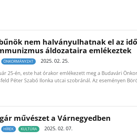
bűnök nem halványulhatnak el az idő
mmunizmus áldozataira emlékeztek
2025. 02. 25.
ÖNKORMÁNYZAT
uár 25-én, este hat órakor emlékezett meg a Budavári Önk
feld Péter Szabó Ilonka utcai szobránál. Az eseményen Bö
lgár művészet a Várnegyedben
2025. 02. 07.
HÍREK
KULTÚRA