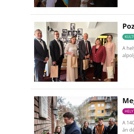
Poz
KULT
A hel
alpol
Meg
HELY
A 140
án d