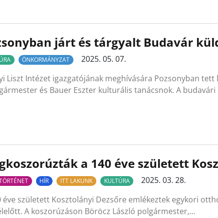
sonyban járt és tárgyalt Budavár kül
2025. 05. 07.
ÚRA
ÖNKORMÁNYZAT
yi Liszt Intézet igazgatójának meghívására Pozsonyban tett
gármester és Bauer Eszter kulturális tanácsnok. A budavár
koszorúzták a 140 éve született Kos
2025. 03. 28.
TÖRTÉNET
HÍR
ITT LAKUNK
KULTÚRA
 éve született Kosztolányi Dezsőre emlékeztek egykori ottho
élelőtt. A koszorúzáson Böröcz László polgármester,…