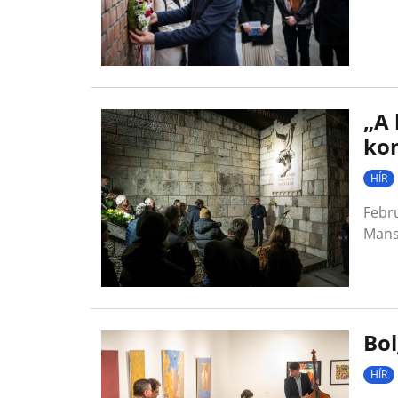
„A 
ko
HÍR
Febr
Mans
Bo
HÍR