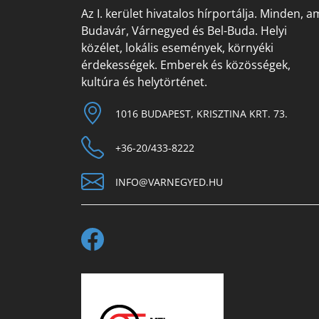
Az I. kerület hivatalos hírportálja. Minden, a
Budavár, Várnegyed és Bel-Buda. Helyi
közélet, lokális események, környéki
érdekességek. Emberek és közösségek,
kultúra és helytörténet.
1016 BUDAPEST, KRISZTINA KRT. 73.
+36-20/433-8222
INFO@VARNEGYED.HU