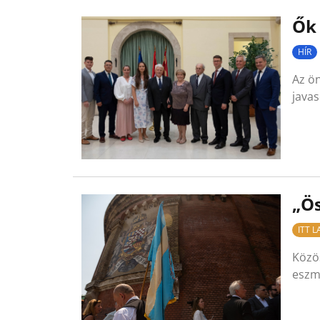
Ők 
HÍR
Az ön
java
„Ös
ITT 
Közö
eszm