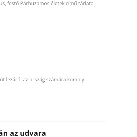
kus, festő Párhuzamos életek című tárlata.
orút lezáró, az ország számára komoly
án az udvara