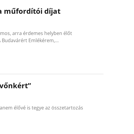
 műfordítói díjat
zámos, arra érdemes helyben élőt
 A Budavárért Emlékérem,…
övőnkért”
anem élővé is tegye az összetartozás