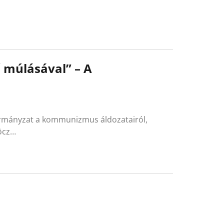
 múlásával” – A
ormányzat a kommunizmus áldozatairól,
röcz…