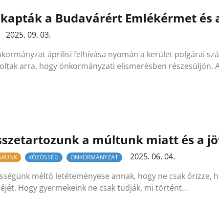
kapták a Budavárért Emlékérmet és a
2025. 09. 03.
kormányzat áprilisi felhívása nyomán a kerület polgárai s
soltak arra, hogy önkormányzati elismerésben részesüljön.
szetartozunk a múltunk miatt és a j
2025. 06. 04.
LAKUNK
KÖZÖSSÉG
ÖNKORMÁNYZAT
sségünk méltó letéteményese annak, hogy ne csak őrizze, h
éjét. Hogy gyermekeink ne csak tudják, mi történt…