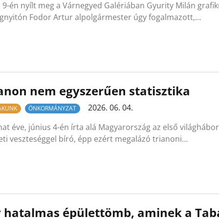
s 9-én nyílt meg a Várnegyed Galériában Gyurity Milán grafi
gnyitón Fodor Artur alpolgármester úgy fogalmazott,…
anon nem egyszerűen statisztika
2026. 06. 04.
LAKUNK
ÖNKORMÁNYZAT
at éve, június 4-én írta alá Magyarország az első világháb
eti veszteséggel bíró, épp ezért megalázó trianoni…
y hatalmas épülettömb, aminek a Tab