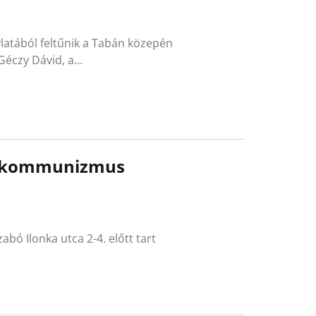
latából feltűnik a Tabán közepén
Géczy Dávid, a…
 a kommunizmus
bó Ilonka utca 2-4. előtt tart