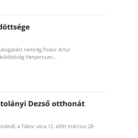
döttsége
 látogatást nemrég Fodor Artur
i küldöttség Venyercsan…
ztolányi Dezső otthonát
nánál, a Tábor utca 12. előtt március 28-