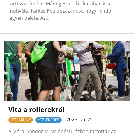
tartozás érzése. Már egészen kis korában is az
motiválta Farkas Petra századost, hogy rendőr
legyen belőle. Az…
Vita a rollerekről
2026. 06. 25.
ITT LAKUNK
KÖZLEKEDÉS
A Márai Sándor Művelődési Házban tartották az