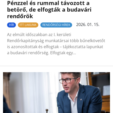
Pénzzel és rummal távozott a
betörő, de elfogták a budavári
rendőrök
2026. 01. 15.
HÍR
ITT LAKUNK
RENDŐRSÉGI HÍREK
Az elmúlt időszakban az I. kerületi
Rendőrkapitányság munkatársai több bűnelkövetőt
is azonosítottak és elfogtak – tájékoztatta lapunkat
a budavári rendőrség. Elfogtak egy…