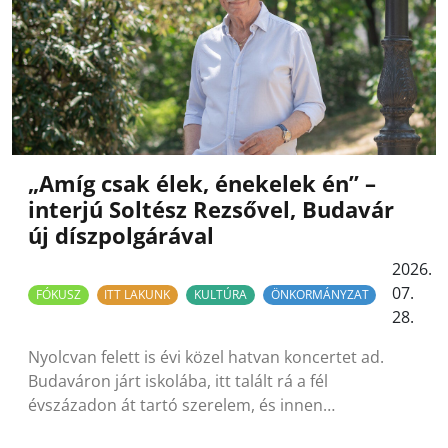
„Amíg csak élek, énekelek én” –
interjú Soltész Rezsővel, Budavár
új díszpolgárával
2026.
07.
FÓKUSZ
ITT LAKUNK
KULTÚRA
ÖNKORMÁNYZAT
28.
Nyolcvan felett is évi közel hatvan koncertet ad.
Budaváron járt iskolába, itt talált rá a fél
évszázadon át tartó szerelem, és innen…