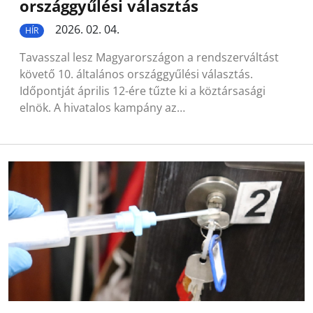
országgyűlési választás
2026. 02. 04.
HÍR
Tavasszal lesz Magyarországon a rendszerváltást
követő 10. általános országgyűlési választás.
Időpontját április 12-ére tűzte ki a köztársasági
elnök. A hivatalos kampány az…