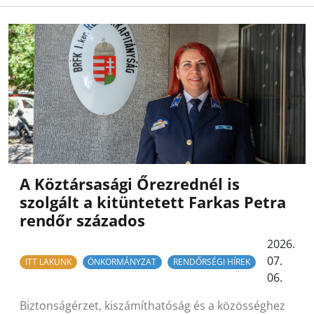
A Köztársasági Őrezrednél is
szolgált a kitüntetett Farkas Petra
rendőr százados
2026.
07.
ITT LAKUNK
ÖNKORMÁNYZAT
RENDŐRSÉGI HÍREK
06.
Biztonságérzet, kiszámíthatóság és a közösséghez