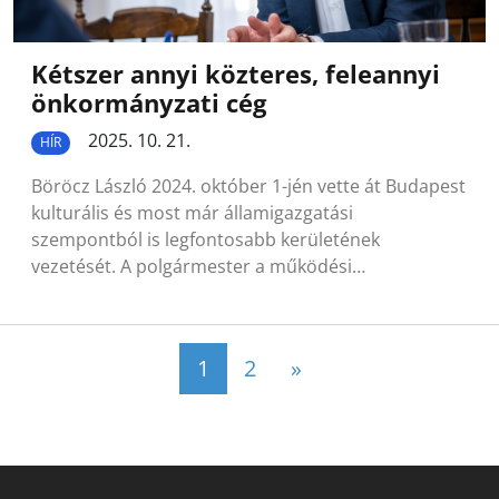
Kétszer annyi közteres, feleannyi
önkormányzati cég
2025. 10. 21.
HÍR
Böröcz László 2024. október 1-jén vette át Budapest
kulturális és most már államigazgatási
szempontból is legfontosabb kerületének
vezetését. A polgármester a működési…
Posts navigation
1
2
»