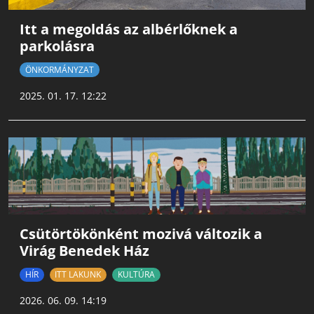
Itt a megoldás az albérlőknek a
parkolásra
ÖNKORMÁNYZAT
2025. 01. 17. 12:22
Csütörtökönként mozivá változik a
Virág Benedek Ház
HÍR
ITT LAKUNK
KULTÚRA
2026. 06. 09. 14:19