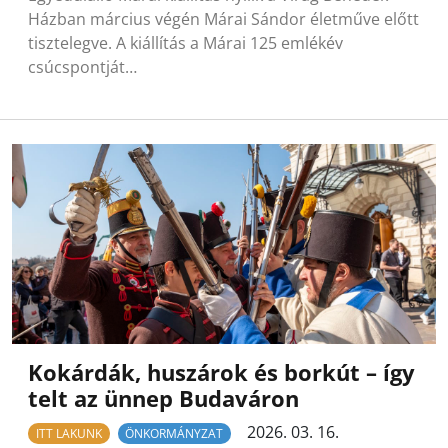
Házban március végén Márai Sándor életműve előtt
tisztelegve. A kiállítás a Márai 125 emlékév
csúcspontját…
Kokárdák, huszárok és borkút – így
telt az ünnep Budaváron
2026. 03. 16.
ITT LAKUNK
ÖNKORMÁNYZAT