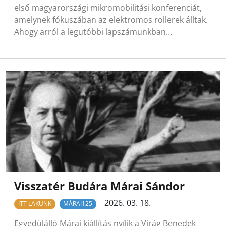
első magyarországi mikromobilitási konferenciát,
amelynek fókuszában az elektromos rollerek álltak.
Ahogy arról a legutóbbi lapszámunkban…
Visszatér Budára Márai Sándor
2026. 03. 18.
ITT LAKUNK
MÁRAI125
Egyedülálló Márai kiállítás nyílik a Virág Benedek