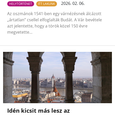
2026. 02. 06.
HELYTÖRTÉNET
ITT LAKUNK
Az oszmánok 1541-ben egy várnézésnek álcázott
„ártatlan” csellel elfoglalták Budát. A Vár bevétele
azt jelentette, hogy a török közel 150 évre
megvetette…
Idén kicsit más lesz az