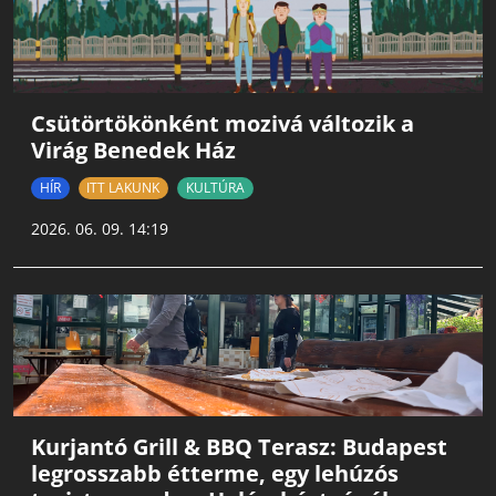
Csütörtökönként mozivá változik a
Virág Benedek Ház
HÍR
ITT LAKUNK
KULTÚRA
2026. 06. 09. 14:19
Kurjantó Grill & BBQ Terasz: Budapest
legrosszabb étterme, egy lehúzós