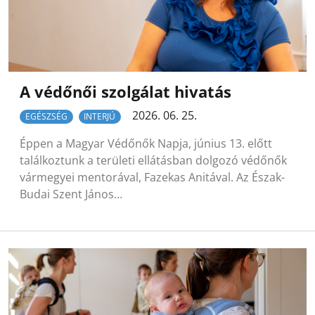
A védőnői szolgálat hivatás
2026. 06. 25.
EGÉSZSÉG
INTERJÚ
Éppen a Magyar Védőnők Napja, június 13. előtt
találkoztunk a területi ellátásban dolgozó védőnők
vármegyei mentorával, Fazekas Anitával. Az Észak-
Budai Szent János…