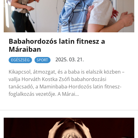
Babahordozós latin fitnesz a
Máraiban
2025. 03. 21.
EGÉSZSÉG
SPORT
Kikapcsol, átmozgat, és a baba is elalszik közben –
vallja Horváth Kostka Zsófi babahordozási
tanácsadó, a Maminbaba-Hordozós latin fitnesz-
foglalkozás vezetője. A Márai…