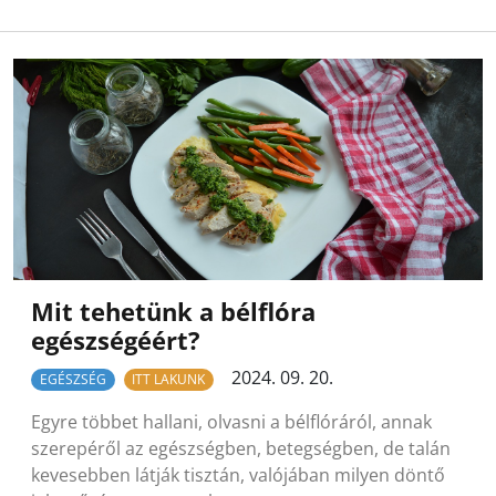
Mit tehetünk a bélflóra
egészségéért?
2024. 09. 20.
EGÉSZSÉG
ITT LAKUNK
Egyre többet hallani, olvasni a bélflóráról, annak
szerepéről az egészségben, betegségben, de talán
kevesebben látják tisztán, valójában milyen döntő