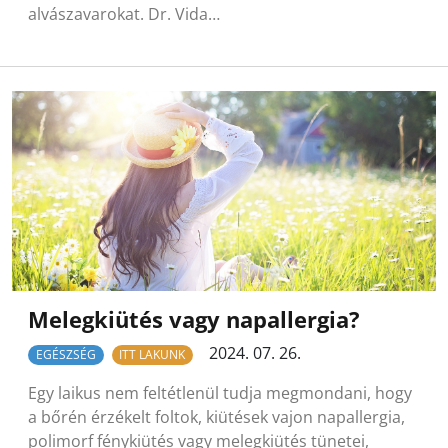
alvászavarokat. Dr. Vida…
Melegkiütés vagy napallergia?
2024. 07. 26.
EGÉSZSÉG
ITT LAKUNK
Egy laikus nem feltétlenül tudja megmondani, hogy
a bőrén érzékelt foltok, kiütések vajon napallergia,
polimorf fénykiütés vagy melegkiütés tünetei,