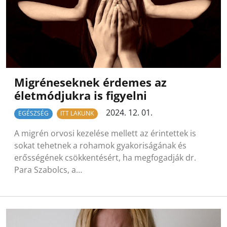
Migréneseknek érdemes az
életmódjukra is figyelni
2024. 12. 01.
EGÉSZSÉG
ITT LAKUNK
A migrén orvosi kezelése mellett az érintettek is
sokat tehetnek a rohamok gyakoriságának és
erősségének csökkentésért, ha megfogadják dr.
Para Szabolcs, a…