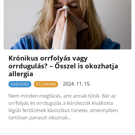
Krónikus orrfolyás vagy
orrdugulás? – Ősszel is okozhatja
allergia
2024. 11. 15.
EGÉSZSÉG
ITT LAKUNK
Nem minden megfázás, ami annak tűnik. Bár az
orrfolyás és orrdugulás a kórokozók kiváltotta
légúti fertőzések klasszikus tünetei, amennyiben
tartósan panaszt okoznak…