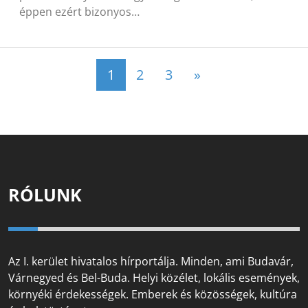
éppen ezért bizonyos…
Posts navigation
1
2
3
»
RÓLUNK
Az I. kerület hivatalos hírportálja. Minden, ami Budavár,
Várnegyed és Bel-Buda. Helyi közélet, lokális események,
környéki érdekességek. Emberek és közösségek, kultúra