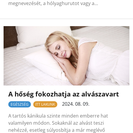
megnevezését, a hólyaghurutot vagy a…
A hőség fokozhatja az alvászavart
2024. 08. 09.
EGÉSZSÉG
ITT LAKUNK
A tartós kánikula szinte minden emberre hat
valamilyen módon. Sokaknál az alvást teszi
nehézzé, esetleg súlyosbítja a már meglévő