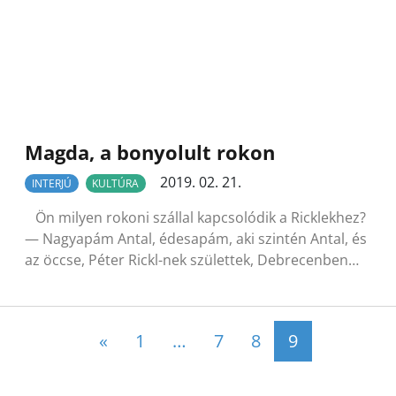
Magda, a bonyolult rokon
2019. 02. 21.
INTERJÚ
KULTÚRA
Ön milyen rokoni szállal kapcsolódik a Ricklekhez?
— Nagyapám Antal, édesapám, aki szintén Antal, és
az öccse, Péter Rickl-nek születtek, Debrecenben…
Posts navigation
«
1
…
7
8
9