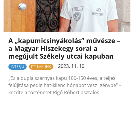
A „kapumicsinyákolás” művésze –
a Magyar Hiszekegy sorai a
megújult Székely utcai kapuban
2023. 11. 10.
INTERJÚ
ITT LAKUNK
„Ez a dupla szárnyas kapu 100-150 éves, a teljes
felújítása pedig hat-kilenc hónapot vesz igénybe” –
kezdte a történetet Rigó Róbert asztalos…