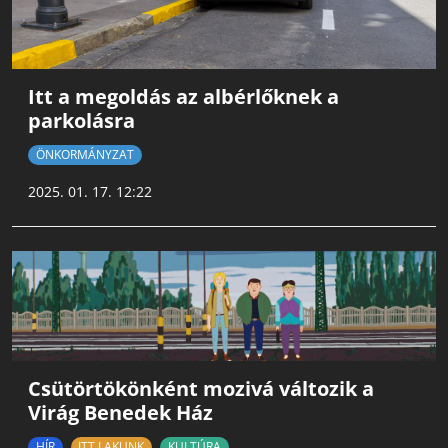
Itt a megoldás az albérlőknek a
parkolásra
ÖNKORMÁNYZAT
2025. 01. 17. 12:22
Csütörtökönként mozivá változik a
Virág Benedek Ház
HÍR
ITT LAKUNK
KULTÚRA