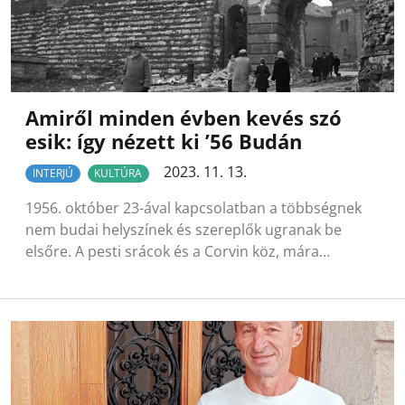
Amiről minden évben kevés szó
esik: így nézett ki ’56 Budán
2023. 11. 13.
INTERJÚ
KULTÚRA
1956. október 23-ával kapcsolatban a többségnek
nem budai helyszínek és szereplők ugranak be
elsőre. A pesti srácok és a Corvin köz, mára…