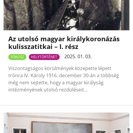
Az utolsó magyar királykoronázás
kulisszatitkai – I. rész
2025. 01. 03.
FÓKUSZ
HELYTÖRTÉNET
Viszontagságos körülmények közepette lépett
trónra IV. Károly 1916. december 30-án a többség
még nem sejtette, hogy a magyar királyság
intézményének utolsó rezdüléseit…