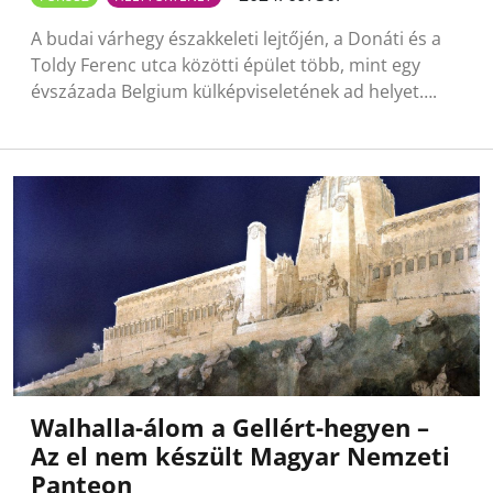
A budai várhegy északkeleti lejtőjén, a Donáti és a
Toldy Ferenc utca közötti épület több, mint egy
évszázada Belgium külképviseletének ad helyet….
Walhalla-álom a Gellért-hegyen –
Az el nem készült Magyar Nemzeti
Panteon