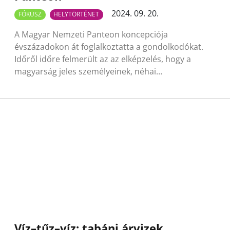
2024. 09. 20.
FÓKUSZ
HELYTÖRTÉNET
A Magyar Nemzeti Panteon koncepciója
évszázadokon át foglalkoztatta a gondolkodókat.
Időről időre felmerült az az elképzelés, hogy a
magyarság jeles személyeinek, néhai…
Víz–tűz–víz: tabáni árvizek