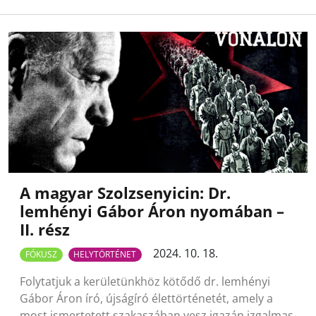
A magyar Szolzsenyicin: Dr.
lemhényi Gábor Áron nyomában –
II. rész
2024. 10. 18.
FÓKUSZ
HELYTÖRTÉNET
Folytatjuk a kerületünkhöz kötődő dr. lemhényi
Gábor Áron író, újságíró élettörténetét, amely a
most ismertetett szakaszában vesz igazán izgalmas,