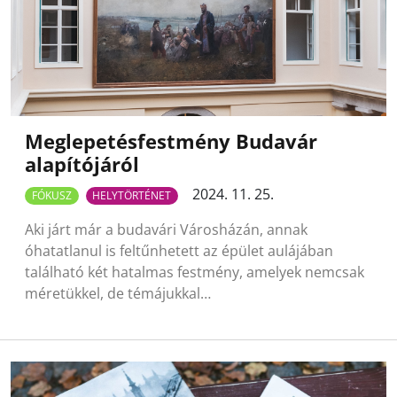
Meglepetésfestmény Budavár
alapítójáról
2024. 11. 25.
FÓKUSZ
HELYTÖRTÉNET
Aki járt már a budavári Városházán, annak
óhatatlanul is feltűnhetett az épület aulájában
található két hatalmas festmény, amelyek nemcsak
méretükkel, de témájukkal…