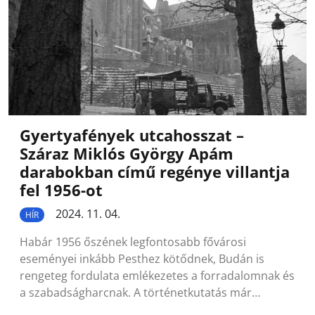
Gyertyafények utcahosszat –
Száraz Miklós György Apám
darabokban című regénye villantja
fel 1956-ot
2024. 11. 04.
HÍR
Habár 1956 őszének legfontosabb fővárosi
eseményei inkább Pesthez kötődnek, Budán is
rengeteg fordulata emlékezetes a forradalomnak és
a szabadságharcnak. A történetkutatás már…