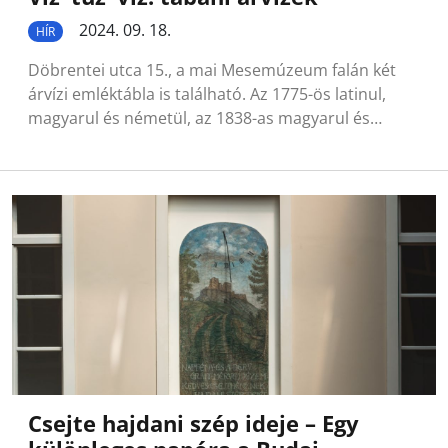
2024. 09. 18.
HÍR
Döbrentei utca 15., a mai Mesemúzeum falán két
árvízi emléktábla is található. Az 1775-ös latinul,
magyarul és németül, az 1838-as magyarul és…
Csejte hajdani szép ideje – Egy