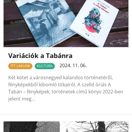
Variációk a Tabánra
2024. 11. 06.
ITT LAKUNK
KULTÚRA
Két kötet a városnegyed kalandos történetéről,
fényképekből kibomló titkairól. A szelíd óriás A
Tabán – fényképek, történetek című könyv 2022-ben
jelent meg…