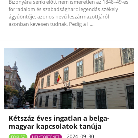
Bizonyára senki előtt nem ismeretlen az 1848–49-es
forradalom és szabadságharc legendás székely
ágyúöntője, azonos nevű leszármazottjáról
azonban kevesen tudnak. Pedig a II….
Kétszáz éves ingatlan a belga-
magyar kapcsolatok tanúja
2024. 09. 30.
FÓKUSZ
HELYTÖRTÉNET