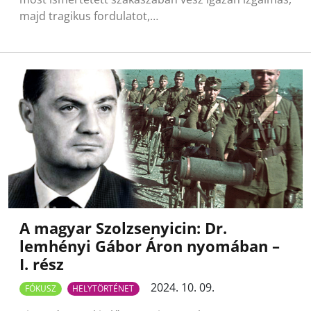
majd tragikus fordulatot,…
A magyar Szolzsenyicin: Dr.
lemhényi Gábor Áron nyomában –
I. rész
2024. 10. 09.
FÓKUSZ
HELYTÖRTÉNET